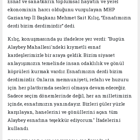
Esnaf ve sanatkârın toplumsal hayatın ve yerel
ekonominin harcı olduğunu vurgulayan MHP
Gaziantep İl Başkanı Mehmet Sait Kılıç, “Esnafımızın
derdi bizim derdimizdir” dedi.
Kılıç, konuşmasında şu ifadelere yer verdi: "Bugün
Alaybey Mahallesi'ndeki kıymetli esnaf
kardeşlerimizle bir araya geldik. Bizim siyaset
anlayışımızın temelinde insan odaklılık ve gönül
köprüleri kurmak vardır. Esnafımızın derdi bizim
derdimizdir. Onların memnuniyeti, refahı ve huzuru
için her platformda sesleri olmaya devam edeceğiz.
Sadece seçim dönemlerinde değil, her an milletimizin
içinde, esnafımızın yanındayız. Bizleri güler yüzle
karşılayan, hanelerini ve gönüllerini açan tüm
Alaybey esnafına teşekkür ediyorum." İfadelerini
kullandı.