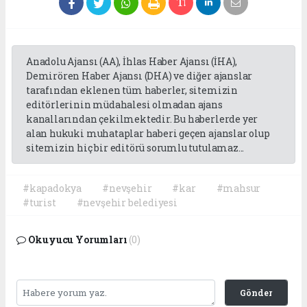
Anadolu Ajansı (AA), İhlas Haber Ajansı (İHA),
Demirören Haber Ajansı (DHA) ve diğer ajanslar
tarafından eklenen tüm haberler, sitemizin
editörlerinin müdahalesi olmadan ajans
kanallarından çekilmektedir. Bu haberlerde yer
alan hukuki muhataplar haberi geçen ajanslar olup
sitemizin hiç bir editörü sorumlu tutulamaz...
#kapadokya
#nevşehir
#kar
#mahsur
#turist
#nevşehir belediyesi
Okuyucu Yorumları
(0)
Gönder