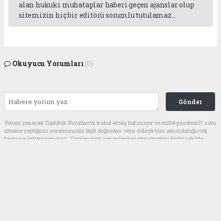
alan hukuki muhataplar haberi geçen ajanslar olup
sitemizin hiç bir editörü sorumlu tutulamaz...
Okuyucu Yorumları
(0)
Gönder
Yorum yazarak Topluluk Kuralları’nı kabul etmiş bulunuyor ve milletgazetesi27.com
sitesine yaptığınız yorumunuzla ilgili doğrudan veya dolaylı tüm sorumluluğu tek
başınıza üstleniyorsunuz. Yazılan tüm yorumlardan site yönetimi hiçbir şekilde
sorumlu tutulamaz.
haber paketi
haber scripti
haber yazılımı
Tüm hakları saklı tutulmaktadır.Copyright 2026©