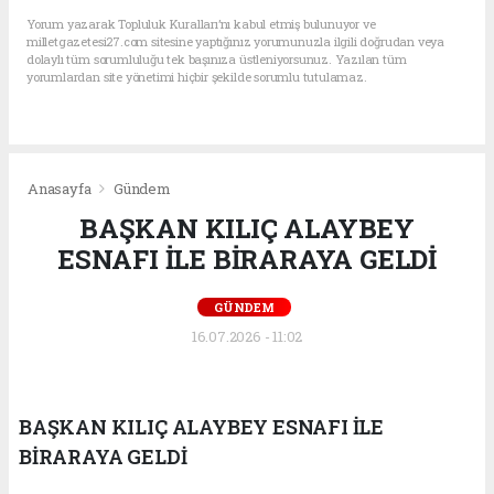
Yorum yazarak Topluluk Kuralları’nı kabul etmiş bulunuyor ve
milletgazetesi27.com sitesine yaptığınız yorumunuzla ilgili doğrudan veya
dolaylı tüm sorumluluğu tek başınıza üstleniyorsunuz. Yazılan tüm
yorumlardan site yönetimi hiçbir şekilde sorumlu tutulamaz.
Anasayfa
Gündem
BAŞKAN KILIÇ ALAYBEY
ESNAFI İLE BİRARAYA GELDİ
GÜNDEM
16.07.2026 - 11:02
BAŞKAN KILIÇ ALAYBEY ESNAFI İLE
BİRARAYA GELDİ