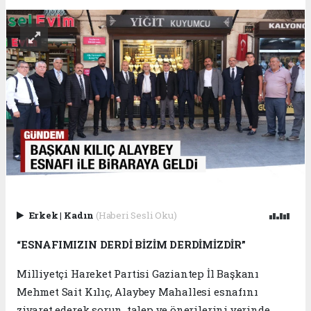
Erkek
|
Kadın
(Haberi Sesli Oku)
“ESNAFIMIZIN DERDİ BİZİM DERDİMİZDİR”
Milliyetçi Hareket Partisi Gaziantep İl Başkanı
Mehmet Sait Kılıç, Alaybey Mahallesi esnafını
ziyaret ederek sorun, talep ve önerilerini yerinde