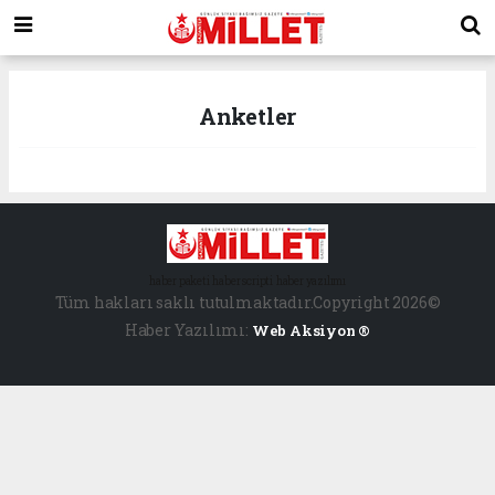
Anketler
haber paketi
haber scripti
haber yazılımı
Tüm hakları saklı tutulmaktadır.Copyright 2026©
Haber Yazılımı:
Web Aksiyon ®