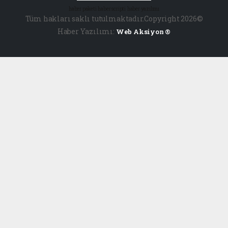
haber paketi
haber scripti
haber yazılımı
Tüm hakları saklı tutulmaktadır.Copyright 2026©
Haber Yazılımı:
Web Aksiyon ®