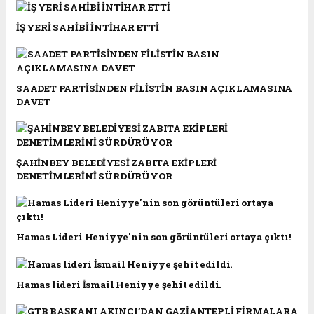
İŞ YERİ SAHİBİ İNTİHAR ETTİ
SAADET PARTİSİNDEN FİLİSTİN BASIN AÇIKLAMASINA
DAVET
ŞAHİNBEY BELEDİYESİ ZABITA EKİPLERİ
DENETİMLERİNİ SÜRDÜRÜYOR
Hamas Lideri Heniyye'nin son görüntüleri ortaya çıktı!
Hamas lideri İsmail Heniyye şehit edildi.