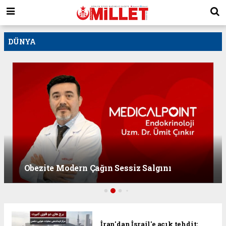
DÜNYA
Obezite Modern Çağın Sessiz Salgını
İran'dan İsrail'e açık tehdit: