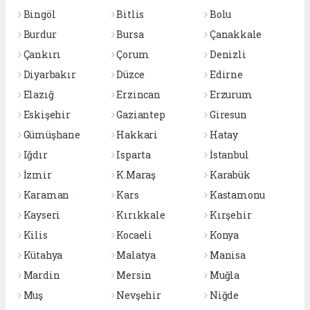
Bingöl
Bitlis
Bolu
Burdur
Bursa
Çanakkale
Çankırı
Çorum
Denizli
Diyarbakır
Düzce
Edirne
Elazığ
Erzincan
Erzurum
Eskişehir
Gaziantep
Giresun
Gümüşhane
Hakkari
Hatay
Iğdır
Isparta
İstanbul
İzmir
K.Maraş
Karabük
Karaman
Kars
Kastamonu
Kayseri
Kırıkkale
Kırşehir
Kilis
Kocaeli
Konya
Kütahya
Malatya
Manisa
Mardin
Mersin
Muğla
Muş
Nevşehir
Niğde