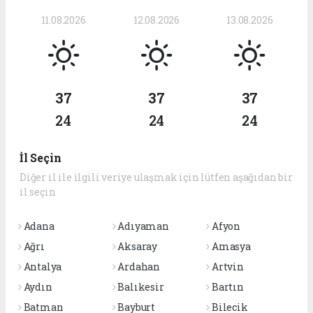
11.08.2026
12.08.2026
13.08.2026
37
37
37
24
24
24
İl Seçin
Diğer il ile ilgili veriye ulaşmak için lütfen aşağıdan bir
il seçin
Adana
Adıyaman
Afyon
Ağrı
Aksaray
Amasya
Antalya
Ardahan
Artvin
Aydın
Balıkesir
Bartın
Batman
Bayburt
Bilecik