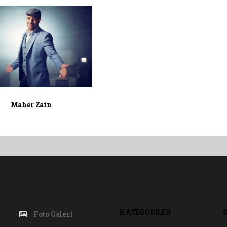
Maher Zain
KATEGORİLER
Foto Galeri