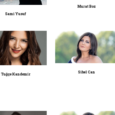
Murat Boz
Sami Yusuf
Sibel Can
Tuğçe Kandemir