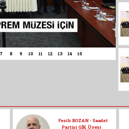
i Ankara'da Masaya Yatırıldı
7
8
9
10
11
12
13
14
15
n Kökçü
rde erken
 tıbbın rolü
or”
t
MEMİK DÜZDAL