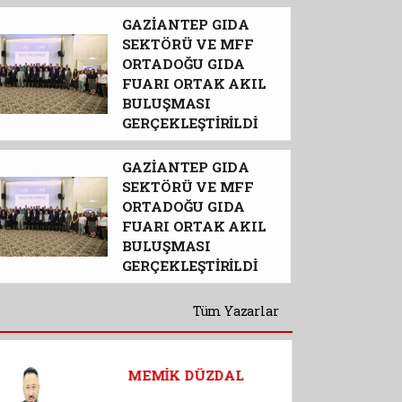
GAZİANTEP GIDA
SEKTÖRÜ VE MFF
ORTADOĞU GIDA
FUARI ORTAK AKIL
BULUŞMASI
Gaziantep’te zehir tacirlerine dev
GERÇEKLEŞTİRİLDİ
GAZİANTEP GIDA
SEKTÖRÜ VE MFF
ORTADOĞU GIDA
FUARI ORTAK AKIL
BULUŞMASI
GERÇEKLEŞTİRİLDİ
Tüm Yazarlar
Ahmet Fazıl UĞUR