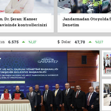
Otoyolda
. Dr. Şeran: Kanser
Jandarmadan Otoyolda S
avisinde kontrollerinizi
Denetim
atmayın"
tın
6.575
Dolar
47,70
%1,27
%0,17
Temmuz Ayı
lyar Dolar