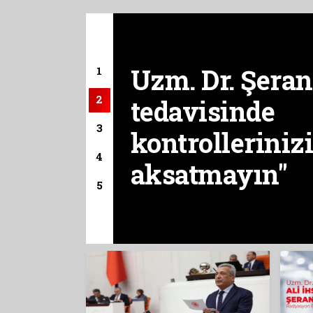
Uzm. Dr. Şeran
1
2
tedavisinde
3
kontrollerinizi
4
aksatmayın"
5