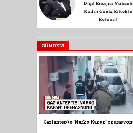
isi Yüksek
Rafah ve Gazze İçin,
ü Erkekle
Halen Gazel Okumak
nir!
GÜNDEM
Gaziantep’te ’Narko Kapan’ operasyon