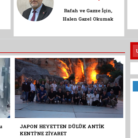
SAADET PARTİSİ – MİLLİ
GÖRÜŞ NİÇİN SİYASET
YAPAR ?
u
JAPON HEYETTEN DÜLÜK ANTİK
KENTİ’NE ZİYARET