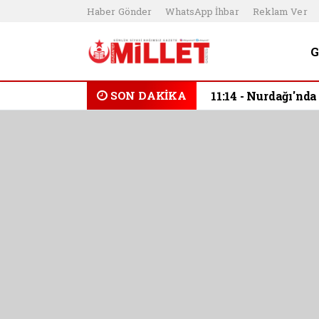
Haber Gönder
WhatsApp İhbar
Reklam Ver
11:11 -
Öztürkmen, 
SON DAKİKA
Öztürkmen, Ga
Meclis günde
getirmeye dev