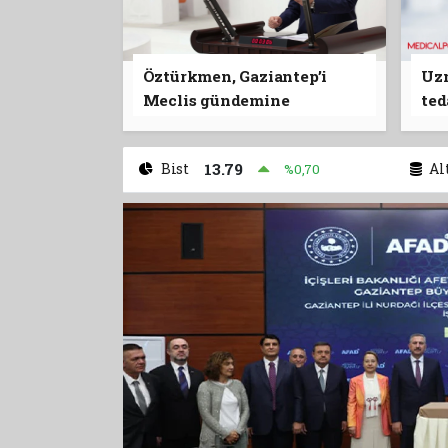
Jandarmadan 
Sıkı Denetim
Öztürkmen, Gaziantep’i
Uzm
Meclis gündemine
ted
getirmeye devam ediyor
aks
Bist
13.79
Al
%0,70
Gaziantep'in 
İhracatı 1,0 Mi