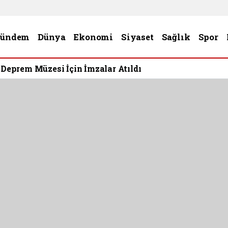
Gündem
Dünya
Ekonomi
Siyaset
Sağlık
Spor
Gaziantep’i Meclis gündemine getirmeye devam ediyor
ziantep’i
mine
am ediyor