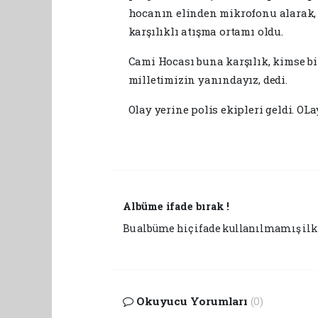
hocanın elinden mikrofonu alarak, '
karşılıklı atışma ortamı oldu.
Cami Hocası buna karşılık, kimse 
milletimizin yanındayız, dedi.
Olay yerine polis ekipleri geldi. O
Albüme ifade bırak !
Bu albüme hiç ifade kullanılmamış ilk 
Okuyucu Yorumları
(0)