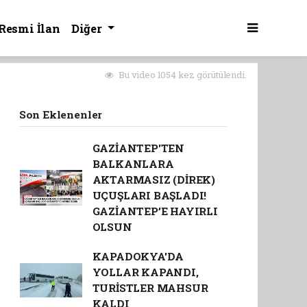
Resmi İlan
Diğer
Bu video 1054 kez görütülendi.
Son Eklenenler
GAZİANTEP'TEN
BALKANLARA
AKTARMASIZ (DİREK)
UÇUŞLARI BAŞLADI!
GAZİANTEP’E HAYIRLI
OLSUN
KAPADOKYA'DA
YOLLAR KAPANDI,
TURİSTLER MAHSUR
KALDI