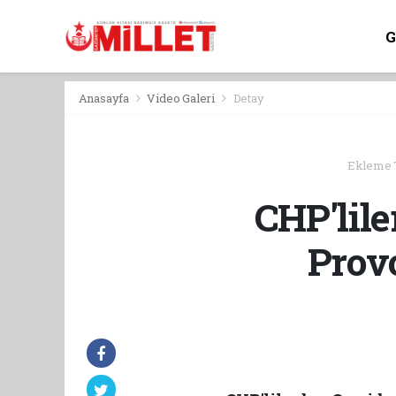
Anasayfa
Video Galeri
Detay
Ekleme Ta
CHP'lil
Prov