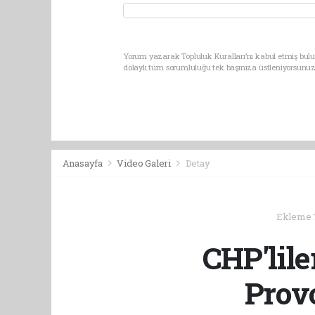
Yorum yazarak Topluluk Kuralları’nı kabul etmiş bulu
dolaylı tüm sorumluluğu tek başınıza üstleniyorsunuz
Anasayfa
Video Galeri
Detay
Ekleme Ta
CHP'lil
Prov