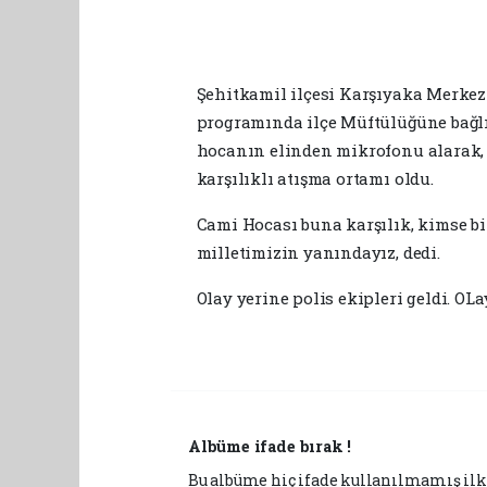
Şehitkamil ilçesi Karşıyaka Merkez
programında ilçe Müftülüğüne bağlı 
hocanın elinden mikrofonu alarak, '
karşılıklı atışma ortamı oldu.
Cami Hocası buna karşılık, kimse 
milletimizin yanındayız, dedi.
Olay yerine polis ekipleri geldi. O
Albüme ifade bırak !
Bu albüme hiç ifade kullanılmamış ilk 