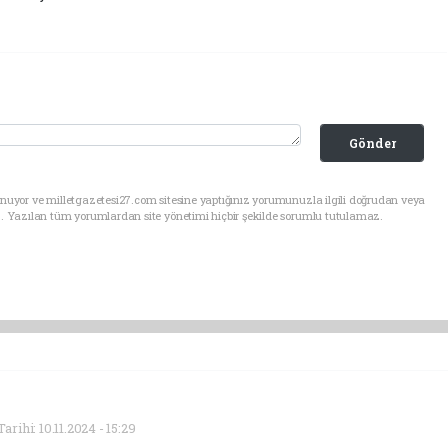
Gönder
nuyor ve milletgazetesi27.com sitesine yaptığınız yorumunuzla ilgili doğrudan veya
. Yazılan tüm yorumlardan site yönetimi hiçbir şekilde sorumlu tutulamaz.
rihi: 10.11.2024 - 15:29