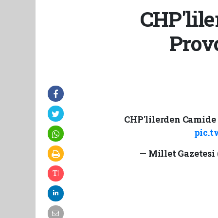
CHP'lil
Prov
CHP'lilerden Camide
pic.t
— Millet Gazetesi