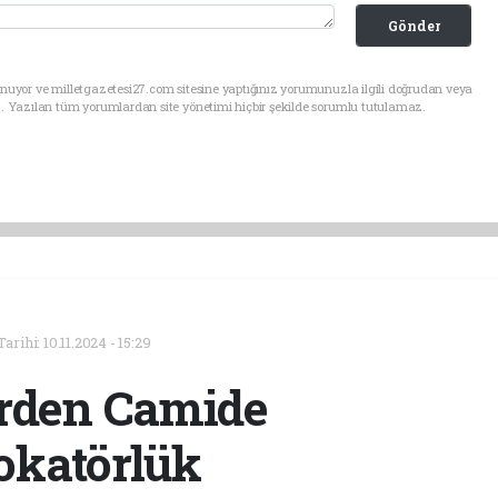
Gönder
nuyor ve milletgazetesi27.com sitesine yaptığınız yorumunuzla ilgili doğrudan veya
. Yazılan tüm yorumlardan site yönetimi hiçbir şekilde sorumlu tutulamaz.
rihi: 10.11.2024 - 15:29
erden Camide
okatörlük