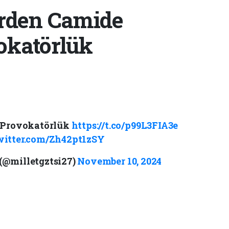
erden Camide
okatörlük
 Provokatörlük
https://t.co/p99L3FIA3e
witter.com/Zh42pt1zSY
 (@milletgztsi27)
November 10, 2024