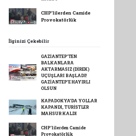
CHP'lilerden Camide
Provokatörlük
İlginizi Çekebilir
GAZİANTEP'TEN
BALKANLARA
AKTARMASIZ (DİREK)
UÇUŞLARI BAŞLADI!
GAZİANTEP’E HAYIRLI
OLSUN
KAPADOKYA'DA YOLLAR
KAPANDI, TURİSTLER
MAHSUR KALDI
CHP'lilerden Camide
Provokatörlük