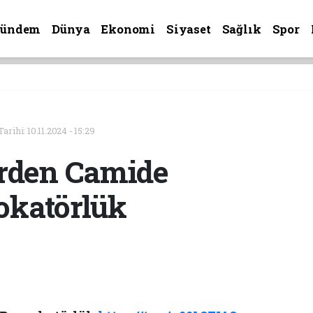
Gündem
Dünya
Ekonomi
Siyaset
Sağlık
Spor
rihi: 10.11.2024 - 15:29
erden Camide
okatörlük