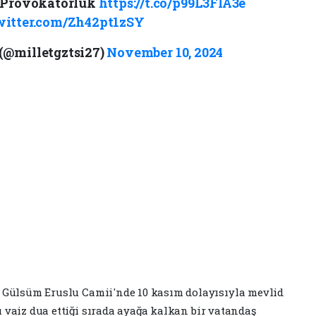
 Provokatörlük
https://t.co/p99L3FIA3e
witter.com/Zh42pt1zSY
 (@milletgztsi27)
November 10, 2024
 Gülsüm Eruslu Camii'nde 10 kasım dolayısıyla mevlid
vaiz dua ettiği sırada ayağa kalkan bir vatandaş