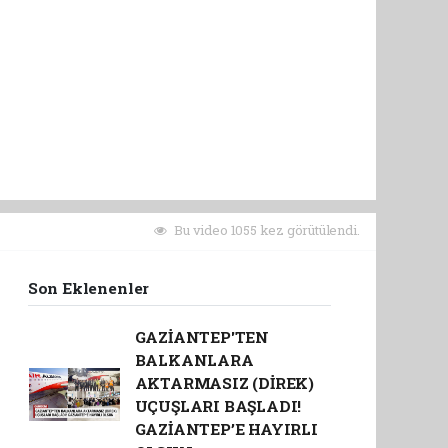
Bu video 1055 kez görütülendi.
Son Eklenenler
GAZİANTEP'TEN
BALKANLARA
AKTARMASIZ (DİREK)
UÇUŞLARI BAŞLADI!
GAZİANTEP’E HAYIRLI