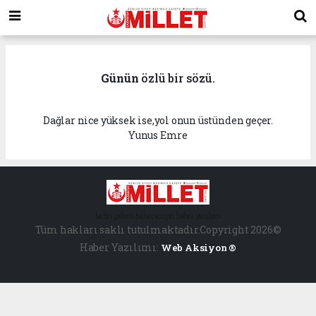
Günün
özlü bir sözü.
Dağlar nice yüksek ise,yol onun üstünden geçer.
Yunus Emre
haber paketi
haber scripti
haber yazılımı
Tüm hakları saklı tutulmaktadır.Copyright 2026©
Haber Yazılımı:
Web Aksiyon ®