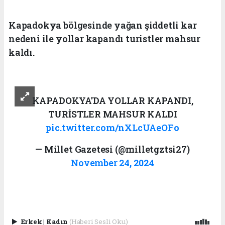
Kapadokya bölgesinde yağan şiddetli kar
nedeni ile yollar kapandı turistler mahsur
kaldı.
KAPADOKYA'DA YOLLAR KAPANDI,
TURİSTLER MAHSUR KALDI
pic.twitter.com/nXLcUAeOFo
— Millet Gazetesi (@milletgztsi27)
November 24, 2024
Erkek
|
Kadın
(Haberi Sesli Oku)