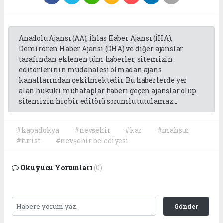
Anadolu Ajansı (AA), İhlas Haber Ajansı (İHA),
Demirören Haber Ajansı (DHA) ve diğer ajanslar
tarafından eklenen tüm haberler, sitemizin
editörlerinin müdahalesi olmadan ajans
kanallarından çekilmektedir. Bu haberlerde yer
alan hukuki muhataplar haberi geçen ajanslar olup
sitemizin hiç bir editörü sorumlu tutulamaz...
#kapadokya
#nevşehir
#kar
#mahsur
#turist
#nevşehir belediyesi
Okuyucu Yorumları
(0)
Gönder