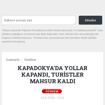
Gönder
Yorum yazarak Topluluk Kuralları’nı kabul etmiş bulunuyor ve milletgazetesi27.com
sitesine yaptığınız yorumunuzla ilgili doğrudan veya dolaylı tüm sorumluluğu tek
başınıza üstleniyorsunuz. Yazılan tüm yorumlardan site yönetimi hiçbir şekilde
sorumlu tutulamaz.
Anasayfa
Gündem
KAPADOKYA'DA YOLLAR
KAPANDI, TURİSTLER
MAHSUR KALDI
GÜNDEM
24.11.2024 - 10:02