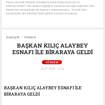
Yorum yazarak Topluluk Kuralları’nı kabul etmiş bulunuyor ve
milletgazetesi27.com sitesine yaptığınız yorumunuzla ilgili doğrudan veya
dolaylı tüm sorumluluğu tek başınıza üstleniyorsunuz. Yazılan tüm
yorumlardan site yönetimi hiçbir şekilde sorumlu tutulamaz.
Anasayfa
Gündem
BAŞKAN KILIÇ ALAYBEY
ESNAFI İLE BİRARAYA GELDİ
GÜNDEM
16.07.2026 - 11:02
BAŞKAN KILIÇ ALAYBEY ESNAFI İLE
BİRARAYA GELDİ