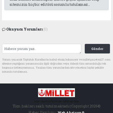
sitemizin hiç bir editörü sorumlu tutulamaz...
Okuyucu Yorumları
(0)
Gönder
Yorum yazarak Topluluk Kuralları’nı kabul etmiş bulunuyor ve milletgazetesi27.com
sitesine yaptığınız yorumunuzla ilgili doğrudan veya dolaylı tüm sorumluluğu tek
başınıza üstleniyorsunuz. Yazılan tüm yorumlardan site yönetimi hiçbir şekilde
sorumlu tutulamaz.
haber paketi
haber scripti
haber yazılımı
Tüm hakları saklı tutulmaktadır.Copyright 2026©
Haber Yazılımı:
Web Aksiyon ®