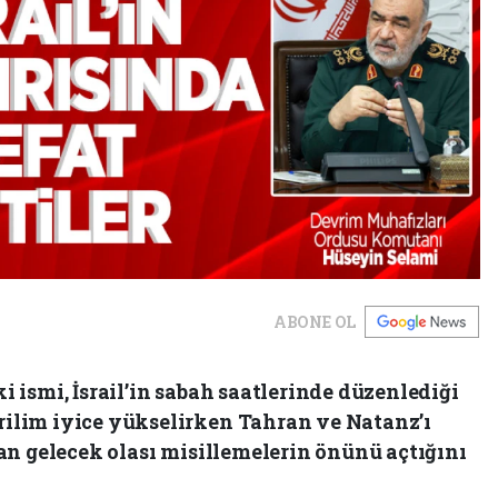
ABONE OL
i ismi, İsrail’in sabah saatlerinde düzenlediği
ilim iyice yükselirken Tahran ve Natanz’ı
dan gelecek olası misillemelerin önünü açtığını