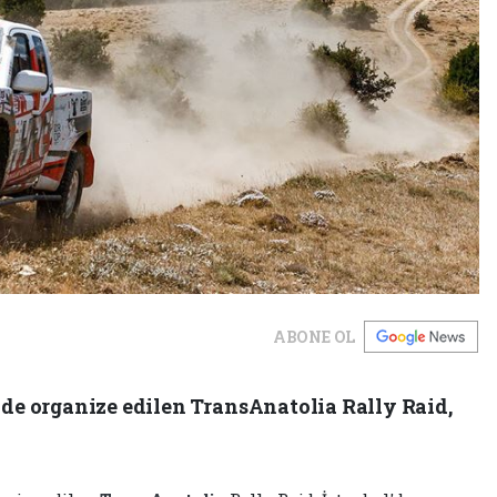
ABONE OL
e organize edilen TransAnatolia Rally Raid,