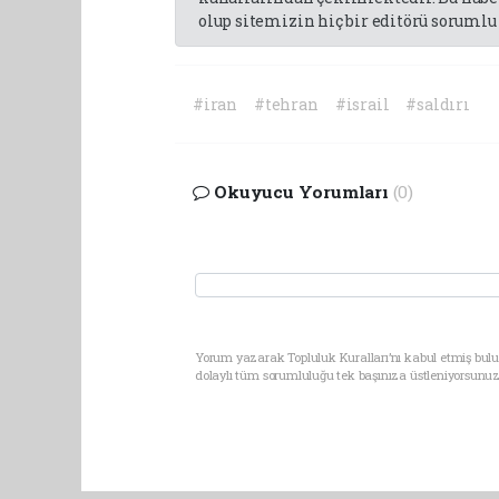
olup sitemizin hiç bir editörü sorumlu 
#iran
#tehran
#israil
#saldırı
Okuyucu Yorumları
(0)
Yorum yazarak Topluluk Kuralları’nı kabul etmiş bulu
dolaylı tüm sorumluluğu tek başınıza üstleniyorsunuz