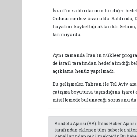
İsrail'in saldırılarının bir diğer he
Ordusu merkez üssü oldu. Saldırıda,
hayatını kaybettiği aktarıldı. Selami,
tanınıyordu.
Aynı zamanda İran'ın nükleer progra
de İsrail tarafından hedef alındığı be
açıklama henüz yapılmadı.
Bu gelişmeler, Tahran ile Tel Aviv a
çatışma boyutuna taşındığına işaret e
misillemede bulunacağı sorusunu da b
Anadolu Ajansı (AA), İhlas Haber Ajansı
tarafından eklenen tüm haberler, sit
kanallarından çekilmektedir. Bu haber