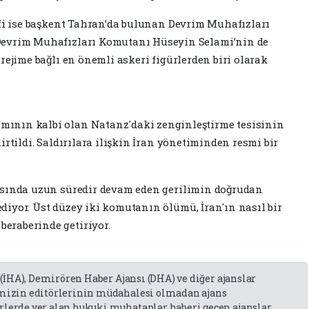
defi ise başkent Tahran’da bulunan Devrim Muhafızları
 Devrim Muhafızları Komutanı Hüseyin Selami’nin de
 rejime bağlı en önemli askeri figürlerden biri olarak
mının kalbi olan Natanz'daki zenginleştirme tesisinin
lirtildi. Saldırılara ilişkin İran yönetiminden resmi bir
rasında uzun süredir devam eden gerilimin doğrudan
diyor. Üst düzey iki komutanın ölümü, İran'ın nasıl bir
eraberinde getiriyor.
 (İHA), Demirören Haber Ajansı (DHA) ve diğer ajanslar
emizin editörlerinin müdahalesi olmadan ajans
lerde yer alan hukuki muhataplar haberi geçen ajanslar