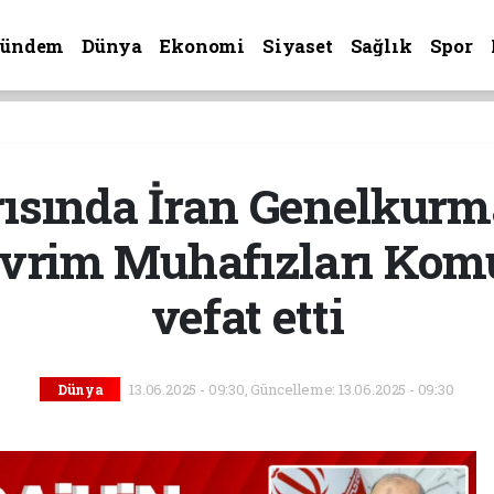
Gündem
Dünya
Ekonomi
Siyaset
Sağlık
Spor
dırısında İran Genelkur
evrim Muhafızları Kom
vefat etti
13.06.2025 - 09:30, Güncelleme: 13.06.2025 - 09:30
Dünya