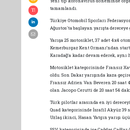
Yeni tip koronavirüs döneminde org
tamamlandı.
Türkiye Otomobil Sporları Federasyo
Ağustos'ta başlayan yarışta dereceye 
Yarışa 25 motosiklet, 37 adet 4x4 otom
Kemerburgaz Kent Ormanı’ndan startı
Karadağ’a kadar devam ederek, aynı ha
Motosiklet kategorisinde Fransız Xavi
oldu. Son Dakar yarışında kaza geçire
Fransız Adrien Van Beveren 20 saat 41
olan Jacopo Cerutti de 20 saat 54 dak
Türk pilotlar arasında en iyi derecey
Quad kategorisinde İsrafil Akyüz 39 s
Uzlaş ikinci, Hasan Yatgın yarışı üç
SSV kategorisinde ise Çağdaş Çağlar-