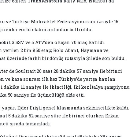
anize edilen
TransAnatolia
Rally Raid, İstanbul'da
nu ve Türkiye Motosiklet Federasyonunun izniyle 15
girenler zorlu etabın ardından belli oldu.
obil, 3 SSV ve 5 ATV’den oluşan 70 araç katıldı.
 verilen 2 bin 850 etap; Bolu Abant, Haymana ve
t üzerinde farklı bir dönüş rotasıyla Şile’de son buldu.
er de Soultrait 20 saat 28 dakika 57 saniye ile birinci
n ve kaza sonrası ilk kez Türkiye’de yarışa katılan
 dakika 11 saniye ile ikinciliği, iki kez İtalya şampiyonu
ika 50 saniye ile üçüncülüğü elde etti.
i yapan Ejder Erişti genel klasmanda sekizincilikte kaldı.
aat 5 dakika 52 saniye süre ile birinci olurken Erkan
üncü sırada tamamladı.
Ertuğrul Danişment ikilisi 34 saat 59 dakika 39 saniye