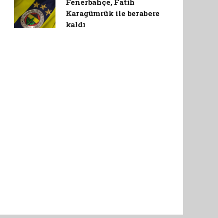
Fenerbahçe, Fatih
Karagümrük ile berabere
kaldı