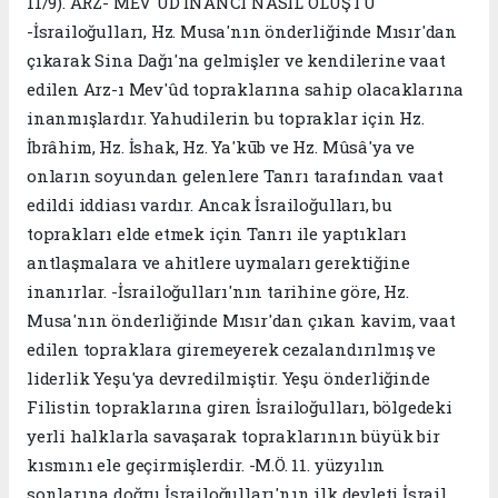
11/9). ARZ- MEV'UD İNANCI NASIL OLUŞTU
-İsrailoğulları, Hz. Musa'nın önderliğinde Mısır'dan
çıkarak Sina Dağı'na gelmişler ve kendilerine vaat
edilen Arz-ı Mev'ûd topraklarına sahip olacaklarına
inanmışlardır. Yahudilerin bu topraklar için Hz.
İbrâhim, Hz. İshak, Hz. Ya'kūb ve Hz. Mûsâ'ya ve
onların soyundan gelenlere Tanrı tarafından vaat
edildi iddiası vardır. Ancak İsrailoğulları, bu
toprakları elde etmek için Tanrı ile yaptıkları
antlaşmalara ve ahitlere uymaları gerektiğine
inanırlar. -İsrailoğulları'nın tarihine göre, Hz.
Musa'nın önderliğinde Mısır'dan çıkan kavim, vaat
edilen topraklara giremeyerek cezalandırılmış ve
liderlik Yeşu'ya devredilmiştir. Yeşu önderliğinde
Filistin topraklarına giren İsrailoğulları, bölgedeki
yerli halklarla savaşarak topraklarının büyük bir
kısmını ele geçirmişlerdir. -M.Ö. 11. yüzyılın
sonlarına doğru İsrailoğulları'nın ilk devleti İsrail