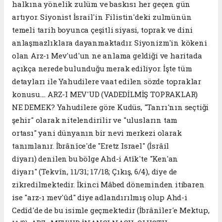
halkına yönelik zulüm ve baskısı her geçen gün
artıyor. Siyonist İsrail'in Filistin'deki zulmünün
temeli tarih boyunca çeşitli siyasi, toprak ve dini
anlaşmazlıklara dayanmaktadır. Siyonizm'in kökeni
olan Arz-ı Mev'ud'un ne anlama geldiği ve haritada
açıkça nerede bulunduğu merak ediliyor. İşte tüm
detayları ile Yahudilere vaat edilen sözde topraklar
konusu.... ARZ-I MEV'UD (VADEDİLMİŞ TOPRAKLAR)
NE DEMEK? Yahudilere göre Kudüs, "Tanrı'nın seçtiği
şehir" olarak nitelendirilir ve "ulusların tam
ortası" yani dünyanın bir nevi merkezi olarak
tanımlanır. İbrânîce'de "Eretz Israel" (İsrâil
diyarı) denilen bu bölge Ahd-i Atîk'te "Ken'an
diyarı" (Tekvîn, 11/31; 17/18; Çıkış, 6/4), diye de
zikredilmektedir. İkinci Mâbed döneminden itibaren
ise "arz-ı mev'ûd" diye adlandırılmış olup Ahd-i
Cedîd'de de bu isimle geçmektedir (İbrânîler'e Mektup,