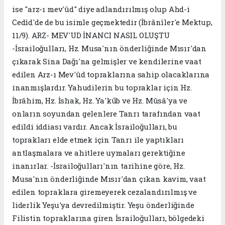
ise "arz-ı mev'ûd" diye adlandırılmış olup Ahd-i
Cedîd'de de bu isimle geçmektedir (İbrânîler'e Mektup,
11/9). ARZ- MEV'UD İNANCI NASIL OLUŞTU
-İsrailoğulları, Hz. Musa'nın önderliğinde Mısır'dan
çıkarak Sina Dağı'na gelmişler ve kendilerine vaat
edilen Arz-ı Mev'ûd topraklarına sahip olacaklarına
inanmışlardır. Yahudilerin bu topraklar için Hz.
İbrâhim, Hz. İshak, Hz. Ya'kūb ve Hz. Mûsâ'ya ve
onların soyundan gelenlere Tanrı tarafından vaat
edildi iddiası vardır. Ancak İsrailoğulları, bu
toprakları elde etmek için Tanrı ile yaptıkları
antlaşmalara ve ahitlere uymaları gerektiğine
inanırlar. -İsrailoğulları'nın tarihine göre, Hz.
Musa'nın önderliğinde Mısır'dan çıkan kavim, vaat
edilen topraklara giremeyerek cezalandırılmış ve
liderlik Yeşu'ya devredilmiştir. Yeşu önderliğinde
Filistin topraklarına giren İsrailoğulları, bölgedeki