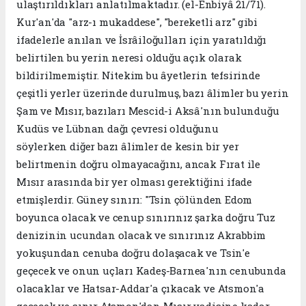
ulaştırıldıkları anlatılmaktadır. (el-Enbiyâ 21/71).
Kur'an'da "arz-ı mukaddese", "bereketli arz" gibi
ifadelerle anılan ve İsrâiloğulları için yaratıldığı
belirtilen bu yerin neresi olduğu açık olarak
bildirilmemiştir. Nitekim bu âyetlerin tefsirinde
çeşitli yerler üzerinde durulmuş, bazı âlimler bu yerin
Şam ve Mısır, bazıları Mescid-i Aksâ'nın bulunduğu
Kudüs ve Lübnan dağı çevresi olduğunu
söylerken diğer bazı âlimler de kesin bir yer
belirtmenin doğru olmayacağını, ancak Fırat ile
Mısır arasında bir yer olması gerektiğini ifade
etmişlerdir. Güney sınırı: "Tsin çölünden Edom
boyunca olacak ve cenup sınırınız şarka doğru Tuz
denizinin ucundan olacak ve sınırınız Akrabbim
yokuşundan cenuba doğru dolaşacak ve Tsin'e
geçecek ve onun uçları Kadeş-Barnea'nın cenubunda
olacaklar ve Hatsar-Addar'a çıkacak ve Atsmon'a
geçecek ve sınır Atsmon'dan Mısır vadisine kadar