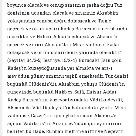
boyunca olacak ve cenup sınırınız şarka doğru Tuz
denizinin ucundan olacak ve sınırınız Akrabbim
yokuşundan cenuba doğru dolaşacak ve Tsin'e
geçecek ve onun uçları Kadeş-Barnea'nın cenubunda
olacaklar ve Hatsar-Addar'a çıkacak ve Atsmon'a
geçecek ve sınır Atsmon'dan Mısır vadisine kadar
dolaşacak ve onun uçları deniz yanında olacaktır"
(Sayılar, 34/3-5; Tesniye, 15/2-4). Buradaki Tsin çölü
Kadeş'in kuzeydoğusunda yer almakta ve arz-ı
mev'ûdun güney sınırını teşkil etmektedir. Tuz denizi
bugünkü Ölüdeniz'dir. Akrabbim yokuşu Ölüdeniz'in
güneyinde, bugünkü Nakb es-Safâ, Hatsar-Addar
Kadeş-Barnea'nın kuzeybatısındaki Vâdilkudeyrât,
Atsmon da Vâdilkudeyrât'ın batısındaki yerdir. Mısır
vadisi ise, Gazze'nin güneybatısından Akdeniz'e
açılan Vâdilarîş'tir. Arz-ı mev'ûdun güney sınırını
belirten bu ifade, Ruhban metnine aittir ve Negev'in