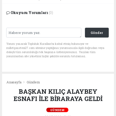
Okuyucu Yorumları
(0)
Gönder
Yorum yazarak Topluluk Kuralları’nı kabul etmiş bulunuyor ve
milletgazetesi27.com sitesine yaptığınız yorumunuzla ilgili doğrudan veya
dolaylı tüm sorumluluğu tek başınıza üstleniyorsunuz. Yazılan tüm
yorumlardan site yönetimi hiçbir şekilde sorumlu tutulamaz.
Anasayfa
Gündem
BAŞKAN KILIÇ ALAYBEY
ESNAFI İLE BİRARAYA GELDİ
GÜNDEM