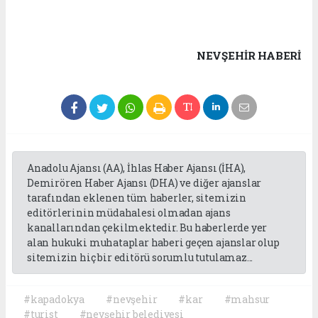
NEVŞEHIR HABERİ
Anadolu Ajansı (AA), İhlas Haber Ajansı (İHA),
Demirören Haber Ajansı (DHA) ve diğer ajanslar
tarafından eklenen tüm haberler, sitemizin
editörlerinin müdahalesi olmadan ajans
kanallarından çekilmektedir. Bu haberlerde yer
alan hukuki muhataplar haberi geçen ajanslar olup
sitemizin hiç bir editörü sorumlu tutulamaz...
#kapadokya
#nevşehir
#kar
#mahsur
#turist
#nevşehir belediyesi