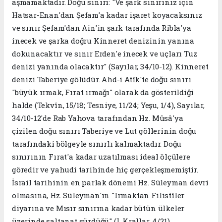
aşmamaktadır. Doğu sınırı: "Ve şark sınırınız için
Hatsar-Enan'dan Şefam'a kadar işaret koyacaksınız
ve sınır Şefam'dan Ain'in şark tarafında Ribla'ya
inecek ve şarka doğru Kinneret denizinin yanına
dokunacaktır ve sınır Erden'e inecek ve uçları Tuz
denizi yanında olacaktır" (Sayılar, 34/10-12). Kinneret
denizi Taberiye gölüdür. Ahd-i Atîk'te doğu sınırı
"büyük ırmak, Fırat ırmağı" olarak da gösterildiği
halde (Tekvîn, 15/18; Tesniye, 11/24; Yeşu, 1/4), Sayılar,
34/10-12'de Rab Yahova tarafından Hz. Mûsâ'ya
çizilen doğu sınırı Taberiye ve Lut göllerinin doğu
tarafındaki bölgeyle sınırlı kalmaktadır. Doğu
sınırının Fırat'a kadar uzatılması ideal ölçülere
göredir ve yahudi tarihinde hiç gerçekleşmemiştir.
İsrail tarihinin en parlak dönemi Hz. Süleyman devri
olmasına, Hz. Süleyman'ın "Irmaktan Filistîler
diyarına ve Mısır sınırına kadar bütün ülkeler
üzerinde saltanat sürdüğü" (I. Krallar, 4/21)