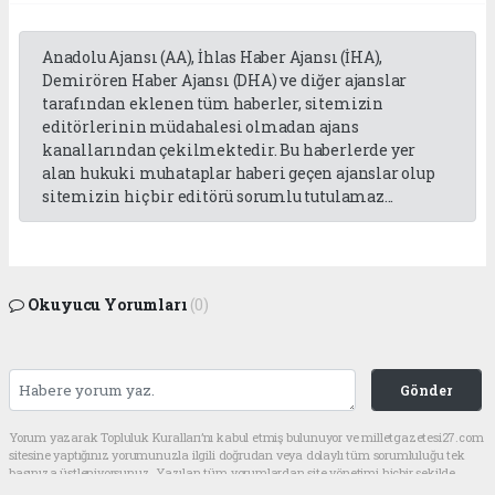
Anadolu Ajansı (AA), İhlas Haber Ajansı (İHA),
Demirören Haber Ajansı (DHA) ve diğer ajanslar
tarafından eklenen tüm haberler, sitemizin
editörlerinin müdahalesi olmadan ajans
kanallarından çekilmektedir. Bu haberlerde yer
alan hukuki muhataplar haberi geçen ajanslar olup
sitemizin hiç bir editörü sorumlu tutulamaz...
Okuyucu Yorumları
(0)
Gönder
Yorum yazarak Topluluk Kuralları’nı kabul etmiş bulunuyor ve milletgazetesi27.com
sitesine yaptığınız yorumunuzla ilgili doğrudan veya dolaylı tüm sorumluluğu tek
başınıza üstleniyorsunuz. Yazılan tüm yorumlardan site yönetimi hiçbir şekilde
sorumlu tutulamaz.