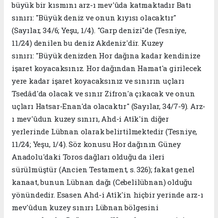
büyük bir kısmını arz-ı mev'ûda katmaktadır Batı
sınırı: "Büyük deniz ve onun kıyısı olacaktır"
(Sayılar, 34/6; Yeşu, 1/4). "Garp denizi"de (Tesniye,
11/24) denilen bu deniz Akdeniz'dir. Kuzey
sınırı: "Büyük denizden Hor dağına kadar kendinize
işaret koyacaksınız. Hor dağından Hamat'a girilecek
yere kadar işaret koyacaksınız ve sınırın uçları
Tsedâd'da olacak ve sınır Zifron'a çıkacak ve onun
uçları Hatsar-Enan'da olacaktır" (Sayılar, 34/7-9). Arz-
ı mev'ûdun kuzey sınırı, Ahd-i Atîk'in diğer
yerlerinde Lübnan olarak belirtilmektedir (Tesniye,
11/24; Yeşu, 1/4). Söz konusu Hor dağının Güney
Anadolu'daki Toros dağları olduğu da ileri
sürülmüştür (Ancien Testament, s. 326); fakat genel
kanaat, bunun Lübnan dağı (Cebelilübnan) olduğu
yönündedir. Esasen Ahd-i Atîk'in hiçbir yerinde arz-ı
mev'ûdun kuzey sınırı Lübnan bölgesini