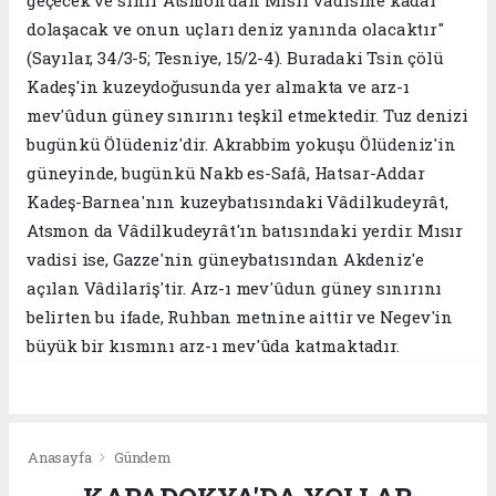
dolaşacak ve onun uçları deniz yanında olacaktır"
(Sayılar, 34/3-5; Tesniye, 15/2-4). Buradaki Tsin çölü
Kadeş'in kuzeydoğusunda yer almakta ve arz-ı
mev'ûdun güney sınırını teşkil etmektedir. Tuz denizi
bugünkü Ölüdeniz'dir. Akrabbim yokuşu Ölüdeniz'in
güneyinde, bugünkü Nakb es-Safâ, Hatsar-Addar
Kadeş-Barnea'nın kuzeybatısındaki Vâdilkudeyrât,
Atsmon da Vâdilkudeyrât'ın batısındaki yerdir. Mısır
vadisi ise, Gazze'nin güneybatısından Akdeniz'e
açılan Vâdilarîş'tir. Arz-ı mev'ûdun güney sınırını
belirten bu ifade, Ruhban metnine aittir ve Negev'in
büyük bir kısmını arz-ı mev'ûda katmaktadır.
Anasayfa
Gündem