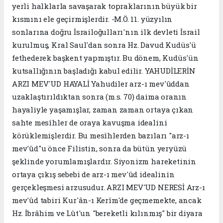
yerli halklarla savaşarak topraklarının büyük bir
kısmını ele geçirmişlerdir. -M.Ö. 11. yüzyılın
sonlarına doğru İsrailoğulları'nın ilk devleti İsrail
kurulmuş, Kral Saul'dan sonra Hz. Davud Kudüs'ü
fethederek başkent yapmıştır. Bu dönem, Kudüs'ün
kutsallığının başladığı kabul edilir. YAHUDİLERİN
ARZI MEV'UD HAYALİ Yahudiler arz-ı mev'ûddan
uzaklaştırıldıktan sonra (m.s. 70) daima oranın
hayaliyle yaşamışlar, zaman zaman ortaya çıkan
sahte mesîhler de oraya kavuşma idealini
körüklemişlerdir. Bu mesîhlerden bazıları "arz-ı
mev'ûd"u önce Filistin, sonra da bütün yeryüzü
şeklinde yorumlamışlardır. Siyonizm hareketinin
ortaya çıkış sebebi de arz-ı mev'ûd idealinin
gerçekleşmesi arzusudur. ARZI MEV'UD NERESİ Arz-ı
mev'ûd tabiri Kur'ân-ı Kerîm'de geçmemekte, ancak
Hz. İbrâhim ve Lût'un "bereketli kılınmış" bir diyara