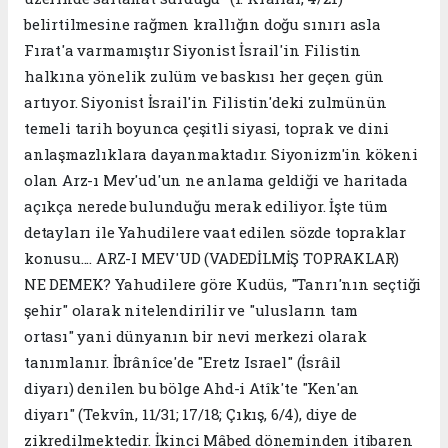
belirtilmesine rağmen krallığın doğu sınırı asla
Fırat'a varmamıştır Siyonist İsrail'in Filistin
halkına yönelik zulüm ve baskısı her geçen gün
artıyor. Siyonist İsrail'in Filistin'deki zulmünün
temeli tarih boyunca çeşitli siyasi, toprak ve dini
anlaşmazlıklara dayanmaktadır. Siyonizm'in kökeni
olan Arz-ı Mev'ud'un ne anlama geldiği ve haritada
açıkça nerede bulunduğu merak ediliyor. İşte tüm
detayları ile Yahudilere vaat edilen sözde topraklar
konusu.... ARZ-I MEV'UD (VADEDİLMİŞ TOPRAKLAR)
NE DEMEK? Yahudilere göre Kudüs, "Tanrı'nın seçtiği
şehir" olarak nitelendirilir ve "ulusların tam
ortası" yani dünyanın bir nevi merkezi olarak
tanımlanır. İbrânîce'de "Eretz Israel" (İsrâil
diyarı) denilen bu bölge Ahd-i Atîk'te "Ken'an
diyarı" (Tekvîn, 11/31; 17/18; Çıkış, 6/4), diye de
zikredilmektedir. İkinci Mâbed döneminden itibaren