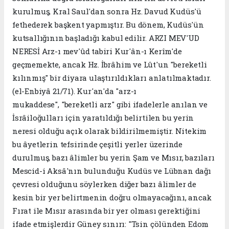
kurulmuş, Kral Saul'dan sonra Hz. Davud Kudüs'ü
fethederek başkent yapmıştır. Bu dönem, Kudüs'ün
kutsallığının başladığı kabul edilir. ARZI MEV'UD
NERESİ Arz-ı mev'ûd tabiri Kur'ân-ı Kerîm'de
geçmemekte, ancak Hz. İbrâhim ve Lût'un "bereketli
kılınmış" bir diyara ulaştırıldıkları anlatılmaktadır.
(el-Enbiyâ 21/71). Kur'an'da "arz-ı
mukaddese", "bereketli arz" gibi ifadelerle anılan ve
İsrâiloğulları için yaratıldığı belirtilen bu yerin
neresi olduğu açık olarak bildirilmemiştir. Nitekim
bu âyetlerin tefsirinde çeşitli yerler üzerinde
durulmuş, bazı âlimler bu yerin Şam ve Mısır, bazıları
Mescid-i Aksâ'nın bulunduğu Kudüs ve Lübnan dağı
çevresi olduğunu söylerken diğer bazı âlimler de
kesin bir yer belirtmenin doğru olmayacağını, ancak
Fırat ile Mısır arasında bir yer olması gerektiğini
ifade etmişlerdir Güney sınırı: "Tsin çölünden Edom