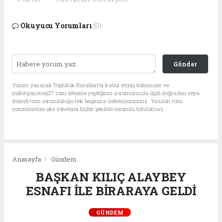
Okuyucu Yorumları
(0)
Gönder
Yorum yazarak Topluluk Kuralları’nı kabul etmiş bulunuyor ve
milletgazetesi27.com sitesine yaptığınız yorumunuzla ilgili doğrudan veya
dolaylı tüm sorumluluğu tek başınıza üstleniyorsunuz. Yazılan tüm
yorumlardan site yönetimi hiçbir şekilde sorumlu tutulamaz.
Anasayfa
Gündem
BAŞKAN KILIÇ ALAYBEY
ESNAFI İLE BİRARAYA GELDİ
GÜNDEM