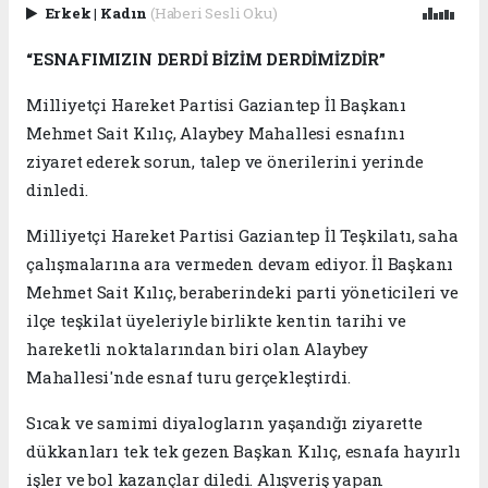
Erkek
|
Kadın
(Haberi Sesli Oku)
“ESNAFIMIZIN DERDİ BİZİM DERDİMİZDİR”
Milliyetçi Hareket Partisi Gaziantep İl Başkanı
Mehmet Sait Kılıç, Alaybey Mahallesi esnafını
ziyaret ederek sorun, talep ve önerilerini yerinde
dinledi.
Milliyetçi Hareket Partisi Gaziantep İl Teşkilatı, saha
çalışmalarına ara vermeden devam ediyor. İl Başkanı
Mehmet Sait Kılıç, beraberindeki parti yöneticileri ve
ilçe teşkilat üyeleriyle birlikte kentin tarihi ve
hareketli noktalarından biri olan Alaybey
Mahallesi'nde esnaf turu gerçekleştirdi.
Sıcak ve samimi diyalogların yaşandığı ziyarette
dükkanları tek tek gezen Başkan Kılıç, esnafa hayırlı
işler ve bol kazançlar diledi. Alışveriş yapan