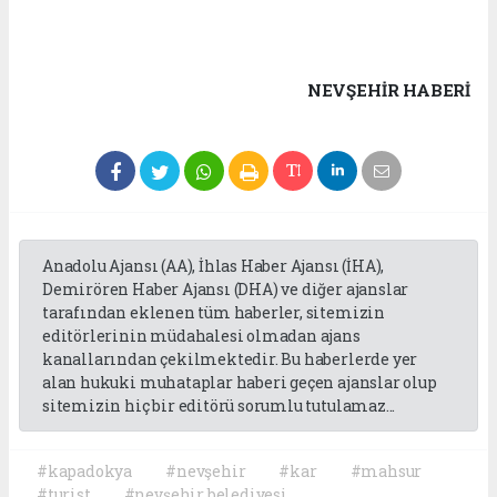
NEVŞEHIR HABERİ
Anadolu Ajansı (AA), İhlas Haber Ajansı (İHA),
Demirören Haber Ajansı (DHA) ve diğer ajanslar
tarafından eklenen tüm haberler, sitemizin
editörlerinin müdahalesi olmadan ajans
kanallarından çekilmektedir. Bu haberlerde yer
alan hukuki muhataplar haberi geçen ajanslar olup
sitemizin hiç bir editörü sorumlu tutulamaz...
#kapadokya
#nevşehir
#kar
#mahsur
#turist
#nevşehir belediyesi