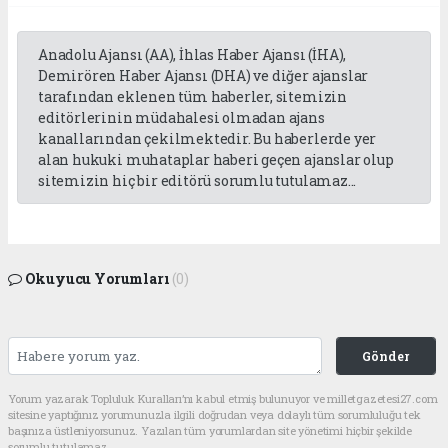
Anadolu Ajansı (AA), İhlas Haber Ajansı (İHA),
Demirören Haber Ajansı (DHA) ve diğer ajanslar
tarafından eklenen tüm haberler, sitemizin
editörlerinin müdahalesi olmadan ajans
kanallarından çekilmektedir. Bu haberlerde yer
alan hukuki muhataplar haberi geçen ajanslar olup
sitemizin hiç bir editörü sorumlu tutulamaz...
Okuyucu Yorumları
(0)
Gönder
Yorum yazarak Topluluk Kuralları’nı kabul etmiş bulunuyor ve milletgazetesi27.com
sitesine yaptığınız yorumunuzla ilgili doğrudan veya dolaylı tüm sorumluluğu tek
başınıza üstleniyorsunuz. Yazılan tüm yorumlardan site yönetimi hiçbir şekilde
sorumlu tutulamaz.