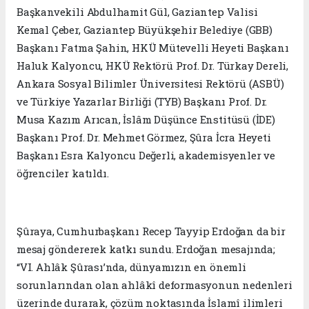
Başkanvekili Abdulhamit Gül, Gaziantep Valisi
Kemal Çeber, Gaziantep Büyükşehir Belediye (GBB)
Başkanı Fatma Şahin, HKÜ Mütevelli Heyeti Başkanı
Haluk Kalyoncu, HKÜ Rektörü Prof. Dr. Türkay Dereli,
Ankara Sosyal Bilimler Üniversitesi Rektörü (ASBÜ)
ve Türkiye Yazarlar Birliği (TYB) Başkanı Prof. Dr.
Musa Kazım Arıcan, İslâm Düşünce Enstitüsü (İDE)
Başkanı Prof. Dr. Mehmet Görmez, Şûra İcra Heyeti
Başkanı Esra Kalyoncu Değerli, akademisyenler ve
öğrenciler katıldı.
Şûraya, Cumhurbaşkanı Recep Tayyip Erdoğan da bir
mesaj göndererek katkı sundu. Erdoğan mesajında;
“VI. Ahlâk Şûrası’nda, dünyamızın en önemli
sorunlarından olan ahlâkî deformasyonun nedenleri
üzerinde durarak, çözüm noktasında İslamî ilimleri