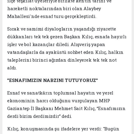
ilçe teşkilat üyeleriyle birlikte kentin tarihi ve
hareketli noktalarından biri olan Alaybey
Mahallesi'nde esnaf turu gerçekleştirdi.
Sıcak ve samimi diyalogların yaşandığı ziyarette
dükkanları tek tek gezen Başkan Kılıç, esnafa hayırlı
işler ve bol kazançlar diledi. Alışveriş yapan
vatandaşlarla da ayaküstü sohbet eden Kılıç, halkın
taleplerini birinci ağızdan dinleyerek tek tek not
aldı.
"ESNAFIMIZIN NABZINI TUTUYORUZ"
Esnaf ve sanatkârın toplumsal hayatın ve yerel
ekonominin harcı olduğunu vurgulayan MHP
Gaziantep İl Başkanı Mehmet Sait Kılıç, “Esnafımızın
derdi bizim derdimizdir” dedi.
Kılıç, konuşmasında şu ifadelere yer verdi: "Bugün