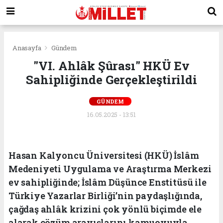
Anasayfa
Gündem
"VI. Ahlâk Şûrası" HKÜ Ev
Sahipliğinde Gerçekleştirildi
GÜNDEM
16.05.2025 - 13:51
Hasan Kalyoncu Üniversitesi (HKÜ) İslâm
Medeniyeti Uygulama ve Araştırma Merkezi
ev sahipliğinde; İslâm Düşünce Enstitüsü ile
Türkiye Yazarlar Birliği’nin paydaşlığında,
çağdaş ahlâk krizini çok yönlü biçimde ele
alarak çözüm arayışlarını kamuoyuyla