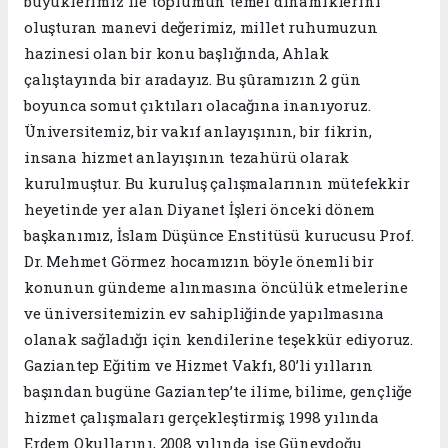
büyüklerimiz ile toplumun temel dinamiklerini
oluşturan manevi değerimiz, millet ruhumuzun
hazinesi olan bir konu başlığında, Ahlak
çalıştayında bir aradayız. Bu şûramızın 2 gün
boyunca somut çıktıları olacağına inanıyoruz.
Üniversitemiz, bir vakıf anlayışının, bir fikrin,
insana hizmet anlayışının tezahürü olarak
kurulmuştur. Bu kuruluş çalışmalarının mütefekkir
heyetinde yer alan Diyanet İşleri önceki dönem
başkanımız, İslam Düşünce Enstitüsü kurucusu Prof.
Dr. Mehmet Görmez hocamızın böyle önemli bir
konunun gündeme alınmasına öncülük etmelerine
ve üniversitemizin ev sahipliğinde yapılmasına
olanak sağladığı için kendilerine teşekkür ediyoruz.
Gaziantep Eğitim ve Hizmet Vakfı, 80’li yılların
başından bugüne Gaziantep’te ilime, bilime, gençliğe
hizmet çalışmaları gerçekleştirmiş; 1998 yılında
Erdem Okullarını, 2008 yılında ise Güneydoğu