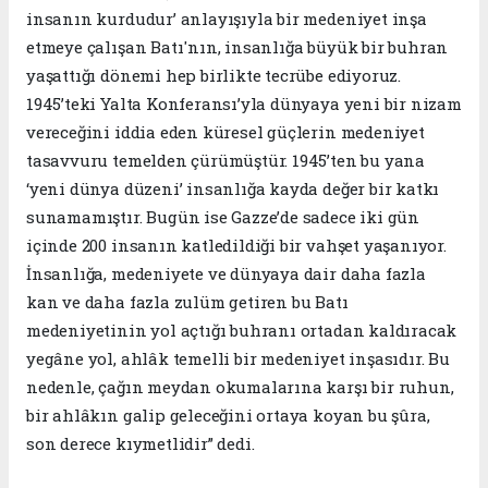
insanın kurdudur’ anlayışıyla bir medeniyet inşa
etmeye çalışan Batı'nın, insanlığa büyük bir buhran
yaşattığı dönemi hep birlikte tecrübe ediyoruz.
1945’teki Yalta Konferansı’yla dünyaya yeni bir nizam
vereceğini iddia eden küresel güçlerin medeniyet
tasavvuru temelden çürümüştür. 1945’ten bu yana
‘yeni dünya düzeni’ insanlığa kayda değer bir katkı
sunamamıştır. Bugün ise Gazze’de sadece iki gün
içinde 200 insanın katledildiği bir vahşet yaşanıyor.
İnsanlığa, medeniyete ve dünyaya dair daha fazla
kan ve daha fazla zulüm getiren bu Batı
medeniyetinin yol açtığı buhranı ortadan kaldıracak
yegâne yol, ahlâk temelli bir medeniyet inşasıdır. Bu
nedenle, çağın meydan okumalarına karşı bir ruhun,
bir ahlâkın galip geleceğini ortaya koyan bu şûra,
son derece kıymetlidir” dedi.