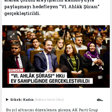
paylaşmayı hedefleyen "VI. Ahlâk Şûrası"
gerçekleştirildi.
Erkek
|
Kadın
(Haberi Sesli Oku)
Bu yıl altıncısı düzenlenen şûraya; AK Parti Grup