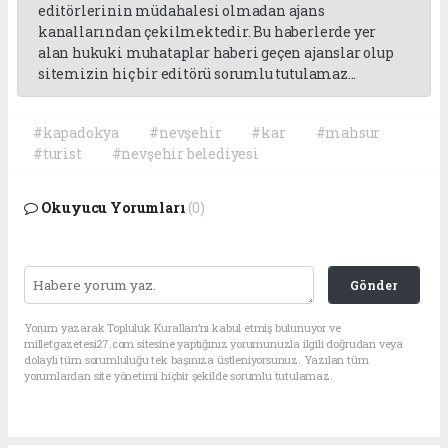
editörlerinin müdahalesi olmadan ajans
kanallarından çekilmektedir. Bu haberlerde yer
alan hukuki muhataplar haberi geçen ajanslar olup
sitemizin hiç bir editörü sorumlu tutulamaz...
#kapadokya
#nevşehir
#kar
#mahsur
#turist
#nevşehir belediyesi
Okuyucu Yorumları
(0)
Gönder
Yorum yazarak Topluluk Kuralları’nı kabul etmiş bulunuyor ve
milletgazetesi27.com sitesine yaptığınız yorumunuzla ilgili doğrudan veya
dolaylı tüm sorumluluğu tek başınıza üstleniyorsunuz. Yazılan tüm
yorumlardan site yönetimi hiçbir şekilde sorumlu tutulamaz.