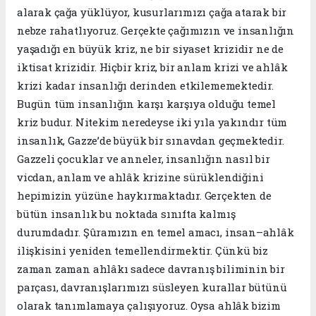
alarak çağa yüklüyor, kusurlarımızı çağa atarak bir
nebze rahatlıyoruz. Gerçekte çağımızın ve insanlığın
yaşadığı en büyük kriz, ne bir siyaset krizidir ne de
iktisat krizidir. Hiçbir kriz, bir anlam krizi ve ahlâk
krizi kadar insanlığı derinden etkilememektedir.
Bugün tüm insanlığın karşı karşıya olduğu temel
kriz budur. Nitekim neredeyse iki yıla yakındır tüm
insanlık, Gazze’de büyük bir sınavdan geçmektedir.
Gazzeli çocuklar ve anneler, insanlığın nasıl bir
vicdan, anlam ve ahlâk krizine sürüklendiğini
hepimizin yüzüne haykırmaktadır. Gerçekten de
bütün insanlık bu noktada sınıfta kalmış
durumdadır. Şûramızın en temel amacı, insan–ahlâk
ilişkisini yeniden temellendirmektir. Çünkü biz
zaman zaman ahlâkı sadece davranış biliminin bir
parçası, davranışlarımızı süsleyen kurallar bütünü
olarak tanımlamaya çalışıyoruz. Oysa ahlâk bizim