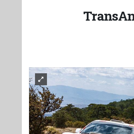
TransAna