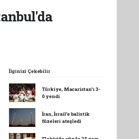
tanbul'da
İlginizi Çekebilir
Türkiye, Macaristan'ı 3-
0 yendi
İran, İsrail’e balistik
füzeleri ateşledi
Elektriğe yüzde 25 zam