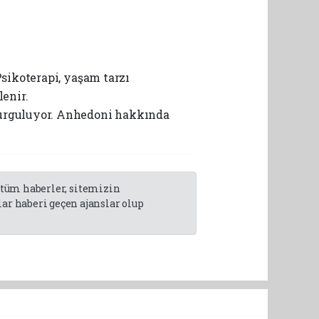
Psikoterapi, yaşam tarzı
enir.
 vurguluyor. Anhedoni hakkında
n tüm haberler, sitemizin
r haberi geçen ajanslar olup