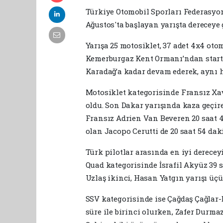
Türkiye Otomobil Sporları Federasyo
Ağustos'ta başlayan yarışta dereceye 
Yarışa 25 motosiklet, 37 adet 4x4 otom
Kemerburgaz Kent Ormanı’ndan startı
Karadağ’a kadar devam ederek, aynı ha
Motosiklet kategorisinde Fransız Xavi
oldu. Son Dakar yarışında kaza geçire
Fransız Adrien Van Beveren 20 saat 41
olan Jacopo Cerutti de 20 saat 54 dak
Türk pilotlar arasında en iyi derecey
Quad kategorisinde İsrafil Akyüz 39 s
Uzlaş ikinci, Hasan Yatgın yarışı üç
SSV kategorisinde ise Çağdaş Çağlar-
süre ile birinci olurken, Zafer Durm