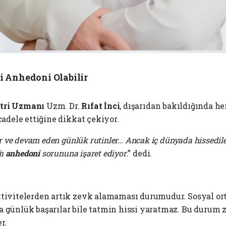
 Anhedoni Olabilir
tri Uzmanı
Uzm. Dr.
Rıfat İnci
, dışarıdan bakıldığında h
cadele ettiğine dikkat çekiyor.
er ve devam eden günlük rutinler… Ancak iç dünyada hissedil
ğı
anhedoni
sorununa işaret ediyor
.” dedi.
ktivitelerden artık zevk alamaması durumudur. Sosyal or
a günlük başarılar bile tatmin hissi yaratmaz. Bu durum 
r.