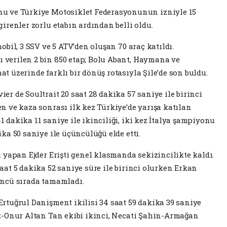
nu ve Türkiye Motosiklet Federasyonunun izniyle 15
girenler zorlu etabın ardından belli oldu.
obil, 3 SSV ve 5 ATV’den oluşan 70 araç katıldı.
 verilen 2 bin 850 etap; Bolu Abant, Haymana ve
t üzerinde farklı bir dönüş rotasıyla Şile’de son buldu.
er de Soultrait 20 saat 28 dakika 57 saniye ile birinci
n ve kaza sonrası ilk kez Türkiye’de yarışa katılan
 dakika 11 saniye ile ikinciliği, iki kez İtalya şampiyonu
ika 50 saniye ile üçüncülüğü elde etti.
i yapan Ejder Erişti genel klasmanda sekizincilikte kaldı.
aat 5 dakika 52 saniye süre ile birinci olurken Erkan
üncü sırada tamamladı.
Ertuğrul Danişment ikilisi 34 saat 59 dakika 39 saniye
az-Onur Altan Tan ekibi ikinci, Necati Şahin-Armağan