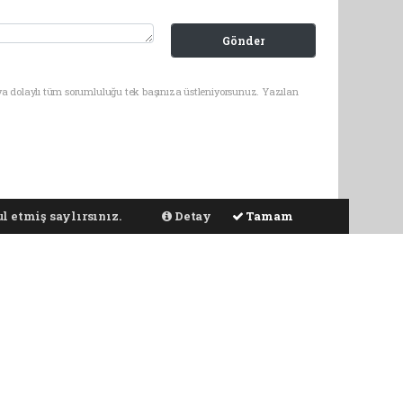
Gönder
ya dolaylı tüm sorumluluğu tek başınıza üstleniyorsunuz. Yazılan
l etmiş saylırsınız.
Detay
Tamam
ateşledi