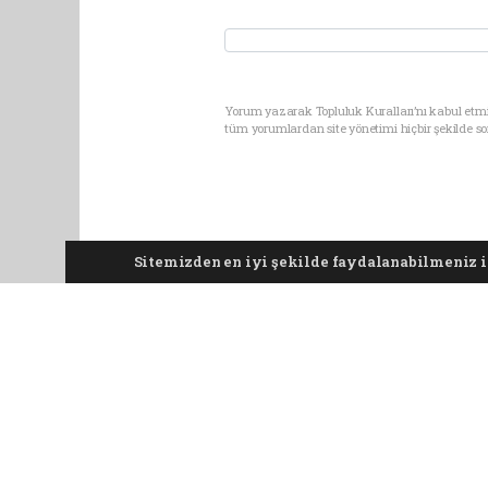
Yorum yazarak Topluluk Kuralları’nı kabul etmi
tüm yorumlardan site yönetimi hiçbir şekilde 
Sitemizden en iyi şekilde faydalanabilmeniz iç
Anasayfa
Gündem
İran, İ