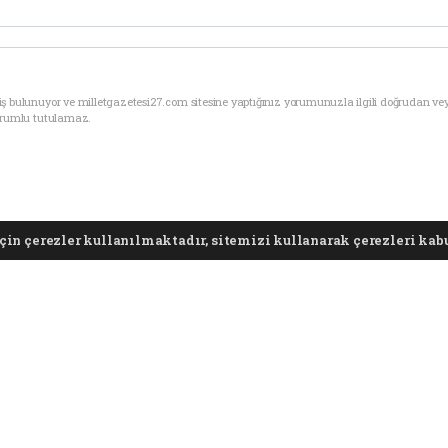
ş bulunuyor ve milletgazetesi27.com sitesine yaptığınız yorumunuzla ilgili doğrudan ve
sorumlu tutulamaz.
in çerezler kullanılmaktadır, sitemizi kullanarak çerezleri kabu
srail’e balistik füzeleri 
01.10.2024 - 22:19
Gündem