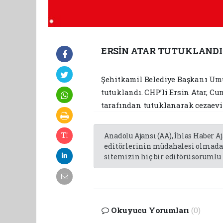
ERSİN ATAR TUTUKLANDI
Şehitkamil Belediye Başkanı Umut
tutuklandı. CHP’li Ersin Atar, Cu
tarafından tutuklanarak cezaevi
Anadolu Ajansı (AA), İhlas Haber A
editörlerinin müdahalesi olmadan
sitemizin hiç bir editörü sorumlu 
Okuyucu Yorumları
(0)