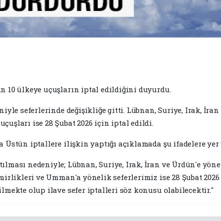
n 10 ülkeye uçuşların iptal edildiğini duyurdu.
iyle seferlerinde değişikliğe gitti. Lübnan, Suriye, Irak, İra
uşları ise 28 Şubat 2026 için iptal edildi.
 Üstün iptallere ilişkin yaptığı açıklamada şu ifadelere yer 
lması nedeniyle; Lübnan, Suriye, Irak, İran ve Ürdün'e yönel
mirlikleri ve Umman'a yönelik seferlerimiz ise 28 Şubat 2026 
lmekte olup ilave sefer iptalleri söz konusu olabilecektir."