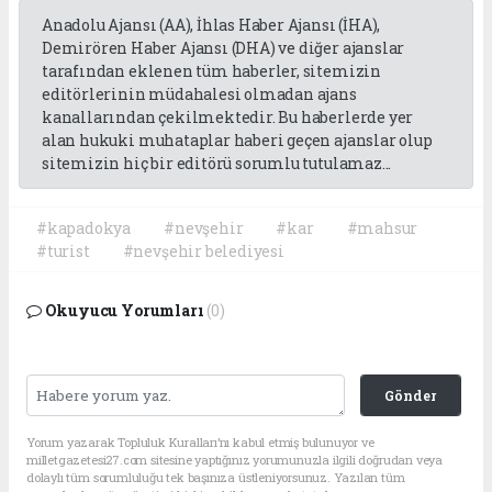
Anadolu Ajansı (AA), İhlas Haber Ajansı (İHA),
Demirören Haber Ajansı (DHA) ve diğer ajanslar
tarafından eklenen tüm haberler, sitemizin
editörlerinin müdahalesi olmadan ajans
kanallarından çekilmektedir. Bu haberlerde yer
alan hukuki muhataplar haberi geçen ajanslar olup
sitemizin hiç bir editörü sorumlu tutulamaz...
#kapadokya
#nevşehir
#kar
#mahsur
#turist
#nevşehir belediyesi
Okuyucu Yorumları
(0)
Gönder
Yorum yazarak Topluluk Kuralları’nı kabul etmiş bulunuyor ve
milletgazetesi27.com sitesine yaptığınız yorumunuzla ilgili doğrudan veya
dolaylı tüm sorumluluğu tek başınıza üstleniyorsunuz. Yazılan tüm