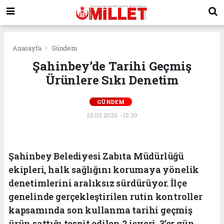
Anasayfa
Gündem
Şahinbey’de Tarihi Geçmiş
Ürünlere Sıkı Denetim
GÜNDEM
25.03.2026 - 15:39
Şahinbey Belediyesi Zabıta Müdürlüğü
ekipleri, halk sağlığını korumaya yönelik
denetimlerini aralıksız sürdürüyor. İlçe
genelinde gerçekleştirilen rutin kontroller
kapsamında son kullanma tarihi geçmiş
ürün sattığı tespit edilen 2 işyeri, 3’er gün