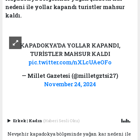
nedeni ile yollar kapandı turistler mahsur
kaldı.
KAPADOKYA'DA YOLLAR KAPANDI,
TURİSTLER MAHSUR KALDI
pic.twitter.com/nXLcUAeOFo
— Millet Gazetesi (@milletgztsi27)
November 24, 2024
Erkek
|
Kadın
(Haberi Sesli Oku)
Nevşehir kapadokya bölgesinde yağan kar nedeni ile