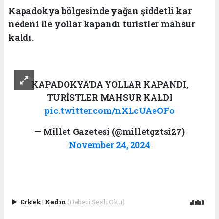
Kapadokya bölgesinde yağan şiddetli kar
nedeni ile yollar kapandı turistler mahsur
kaldı.
KAPADOKYA'DA YOLLAR KAPANDI,
TURİSTLER MAHSUR KALDI
pic.twitter.com/nXLcUAeOFo
— Millet Gazetesi (@milletgztsi27)
November 24, 2024
Erkek
|
Kadın
(Haberi Sesli Oku)