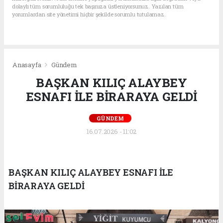
dolaylı tüm sorumluluğu tek başınıza üstleniyorsunuz. Yazılan tüm
yorumlardan site yönetimi hiçbir şekilde sorumlu tutulamaz.
Anasayfa
Gündem
BAŞKAN KILIÇ ALAYBEY
ESNAFI İLE BİRARAYA GELDİ
GÜNDEM
16.07.2026 - 11:02
BAŞKAN KILIÇ ALAYBEY ESNAFI İLE
BİRARAYA GELDİ