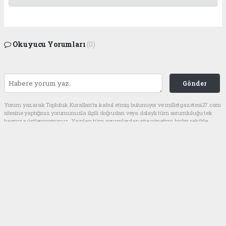
Okuyucu Yorumları
(0)
Gönder
Yorum yazarak Topluluk Kuralları’nı kabul etmiş bulunuyor ve milletgazetesi27.com
sitesine yaptığınız yorumunuzla ilgili doğrudan veya dolaylı tüm sorumluluğu tek
başınıza üstleniyorsunuz. Yazılan tüm yorumlardan site yönetimi hiçbir şekilde
sorumlu tutulamaz.
haber paketi
haber scripti
haber yazılımı
Tüm hakları saklı tutulmaktadır.Copyright 2026©
Haber Yazılımı:
Web Aksiyon ®