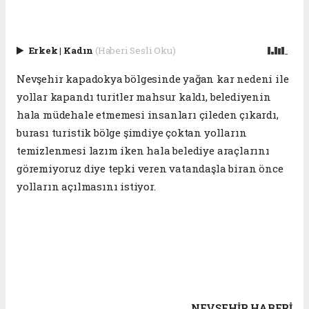
Erkek
|
Kadın
(Haberi Sesli Oku)
Nevşehir kapadokya bölgesinde yağan kar nedeni ile
yollar kapandı turitler mahsur kaldı, belediyenin
hala müdehale etmemesi insanları çileden çıkardı,
burası turistik bölge şimdiye çoktan yolların
temizlenmesi lazım iken hala belediye araçlarını
göremiyoruz diye tepki veren vatandaşla biran önce
yolların açılmasını istiyor.
NEVŞEHIR HABERİ