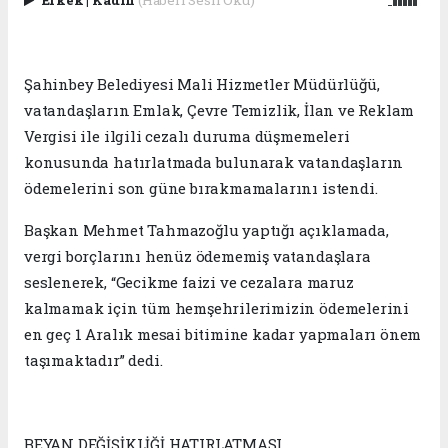
Erkek
|
Kadın
(Haberi Sesli Oku)
Şahinbey Belediyesi Mali Hizmetler Müdürlüğü,
vatandaşların Emlak, Çevre Temizlik, İlan ve Reklam
Vergisi ile ilgili cezalı duruma düşmemeleri
konusunda hatırlatmada bulunarak vatandaşların
ödemelerini son güne bırakmamalarını istendi.
Başkan Mehmet Tahmazoğlu yaptığı açıklamada,
vergi borçlarını henüz ödememiş vatandaşlara
seslenerek, “Gecikme faizi ve cezalara maruz
kalmamak için tüm hemşehrilerimizin ödemelerini
en geç 1 Aralık mesai bitimine kadar yapmaları önem
taşımaktadır” dedi.
BEYAN DEĞİŞİKLİĞİ HATIRLATMASI