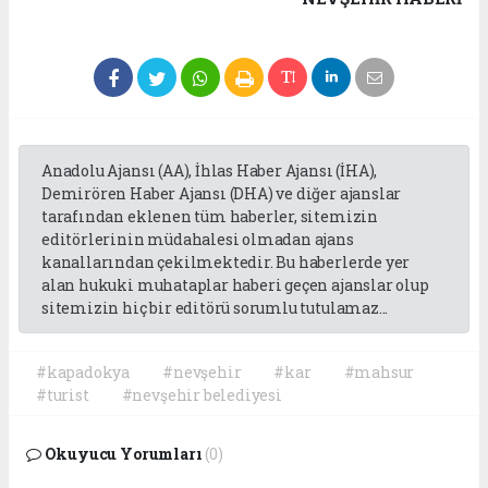
Anadolu Ajansı (AA), İhlas Haber Ajansı (İHA),
Demirören Haber Ajansı (DHA) ve diğer ajanslar
tarafından eklenen tüm haberler, sitemizin
editörlerinin müdahalesi olmadan ajans
kanallarından çekilmektedir. Bu haberlerde yer
alan hukuki muhataplar haberi geçen ajanslar olup
sitemizin hiç bir editörü sorumlu tutulamaz...
#kapadokya
#nevşehir
#kar
#mahsur
#turist
#nevşehir belediyesi
Okuyucu Yorumları
(0)