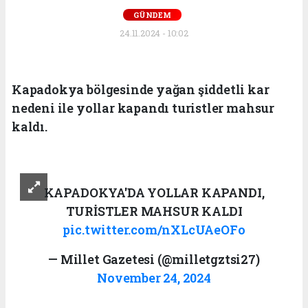
GÜNDEM
24.11.2024 - 10:02
Kapadokya bölgesinde yağan şiddetli kar
nedeni ile yollar kapandı turistler mahsur
kaldı.
KAPADOKYA'DA YOLLAR KAPANDI,
TURİSTLER MAHSUR KALDI
pic.twitter.com/nXLcUAeOFo
— Millet Gazetesi (@milletgztsi27)
November 24, 2024