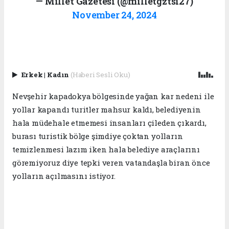
— Millet Gazetesi (@milletgztsi27)
November 24, 2024
Erkek
|
Kadın
(Haberi Sesli Oku)
Nevşehir kapadokya bölgesinde yağan kar nedeni ile
yollar kapandı turitler mahsur kaldı, belediyenin
hala müdehale etmemesi insanları çileden çıkardı,
burası turistik bölge şimdiye çoktan yolların
temizlenmesi lazım iken hala belediye araçlarını
göremiyoruz diye tepki veren vatandaşla biran önce
yolların açılmasını istiyor.