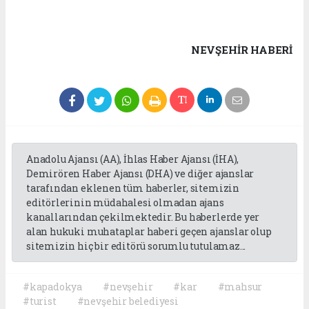
NEVŞEHIR HABERİ
Anadolu Ajansı (AA), İhlas Haber Ajansı (İHA),
Demirören Haber Ajansı (DHA) ve diğer ajanslar
tarafından eklenen tüm haberler, sitemizin
editörlerinin müdahalesi olmadan ajans
kanallarından çekilmektedir. Bu haberlerde yer
alan hukuki muhataplar haberi geçen ajanslar olup
sitemizin hiç bir editörü sorumlu tutulamaz...
#kapadokya
#nevşehir
#kar
#mahsur
#turist
#nevşehir belediyesi