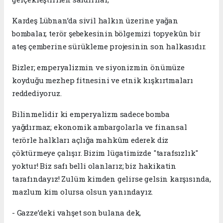
Kardeş Lübnan’da sivil halkın üzerine yağan
bombalar, terör şebekesinin bölgemizi topyekûn bir
ateş çemberine sürükleme projesinin son halkasıdır.
Bizler; emperyalizmin ve siyonizmin önümüze
koyduğu mezhep fitnesini ve etnik kışkırtmaları
reddediyoruz.
Bilinmelidir ki emperyalizm sadece bomba
yağdırmaz; ekonomik ambargolarla ve finansal
terörle halkları açlığa mahkûm ederek diz
çöktürmeye çalışır. Bizim lügatimizde "tarafsızlık"
yoktur! Biz safı belli olanlarız; biz hakikatin
tarafındayız! Zulüm kimden gelirse gelsin karşısında,
mazlum kim olursa olsun yanındayız.
- Gazze’deki vahşet son bulana dek,