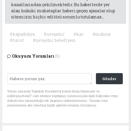
kanallarından çekilmektedir. Bu haberlerde yer
alan hukuki muhataplar haberi geçen ajanslar olup
sitemizin hiç bir editörü sorumlu tutulamaz...
#kapadokya
#nevşehir
#kar
#mahsur
#turist
#nevşehir belediyesi
Okuyucu Yorumları
(0)
Gönder
Yorum yazarak Topluluk Kuralları’nı kabul etmiş bulunuyor ve
milletgazetesi27.com sitesine yaptığınız yorumunuzla ilgili doğrudan veya
dolaylı tüm sorumluluğu tek başınıza üstleniyorsunuz. Yazılan tüm
yorumlardan site yönetimi hiçbir şekilde sorumlu tutulamaz.