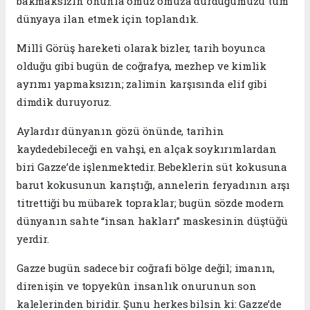
bakmaksızın onunla omuz omuza durduğumuzu tüm
dünyaya ilan etmek için toplandık.
Millî Görüş hareketi olarak bizler, tarih boyunca
olduğu gibi bugün de coğrafya, mezhep ve kimlik
ayrımı yapmaksızın; zalimin karşısında elif gibi
dimdik duruyoruz.
Aylardır dünyanın gözü önünde, tarihin
kaydedebileceği en vahşi, en alçak soykırımlardan
biri Gazze’de işlenmektedir. Bebeklerin süt kokusuna
barut kokusunun karıştığı, annelerin feryadının arşı
titrettiği bu mübarek topraklar; bugün sözde modern
dünyanın sahte “insan hakları” maskesinin düştüğü
yerdir.
Gazze bugün sadece bir coğrafi bölge değil; imanın,
direnişin ve topyekûn insanlık onurunun son
kalelerinden biridir. Şunu herkes bilsin ki: Gazze’de