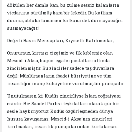
dökülen her damla kan, bu zulme sessiz kalanların
vicdanına sürülmüş kara bir lekedir. Bu katliam
durana, abluka tamamen kalkana dek durmayacağız,
susmayacağız!
Değerli Basın Mensupları, Kıymetli Katılımcılar;
Onurumuz, kırmızı çizgimiz ve ilk kıblemiz olan
Mescid-i Aksa, bugün işgalci postalları altında
zincirlenmiştir. Bu zincirler sadece taş duvarlara
değil; Müslümanların ibadet hürriyetine ve tüm
insanlığın inanç kutsiyetine vurulmuş bir prangadır.
Unutulmasın ki; Kudüs zincirliyse İslam coğrafyası
esirdir. Biz Saadet Partisi teşkilatları olarak gür bir
sesle haykırıyoruz: Kudüs özgürleşmeden dünya
huzura kavuşamaz; Mescid-i Aksa’nın zincirleri
kırılmadan, insanlık prangalarından kurtulamaz.