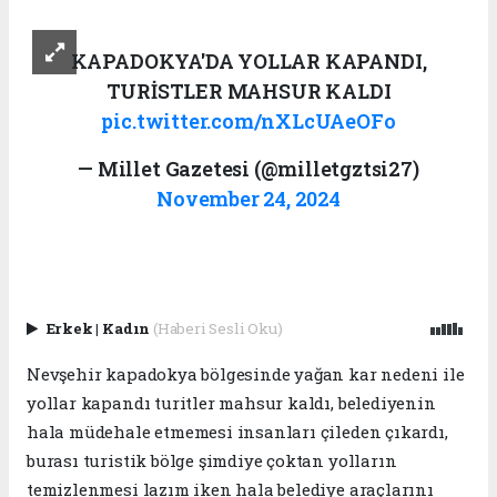
KAPADOKYA'DA YOLLAR KAPANDI,
TURİSTLER MAHSUR KALDI
pic.twitter.com/nXLcUAeOFo
— Millet Gazetesi (@milletgztsi27)
November 24, 2024
Erkek
|
Kadın
(Haberi Sesli Oku)
Nevşehir kapadokya bölgesinde yağan kar nedeni ile
yollar kapandı turitler mahsur kaldı, belediyenin
hala müdehale etmemesi insanları çileden çıkardı,
burası turistik bölge şimdiye çoktan yolların
temizlenmesi lazım iken hala belediye araçlarını