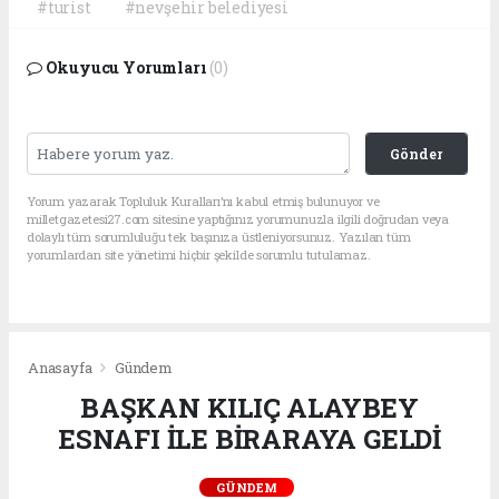
#turist
#nevşehir belediyesi
Okuyucu Yorumları
(0)
Gönder
Yorum yazarak Topluluk Kuralları’nı kabul etmiş bulunuyor ve
milletgazetesi27.com sitesine yaptığınız yorumunuzla ilgili doğrudan veya
dolaylı tüm sorumluluğu tek başınıza üstleniyorsunuz. Yazılan tüm
yorumlardan site yönetimi hiçbir şekilde sorumlu tutulamaz.
Anasayfa
Gündem
BAŞKAN KILIÇ ALAYBEY
ESNAFI İLE BİRARAYA GELDİ
GÜNDEM