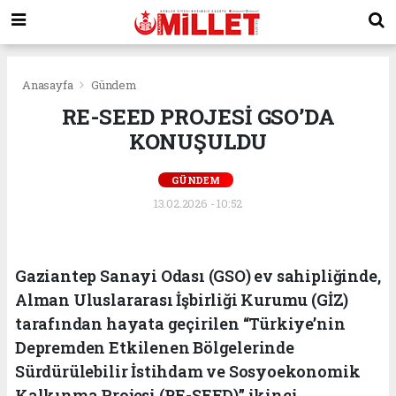
Anasayfa
Gündem
RE-SEED PROJESİ GSO’DA
KONUŞULDU
GÜNDEM
13.02.2026 - 10:52
Gaziantep Sanayi Odası (GSO) ev sahipliğinde,
Alman Uluslararası İşbirliği Kurumu (GİZ)
tarafından hayata geçirilen “Türkiye’nin
Depremden Etkilenen Bölgelerinde
Sürdürülebilir İstihdam ve Sosyoekonomik
Kalkınma Projesi (RE-SEED)” ikinci