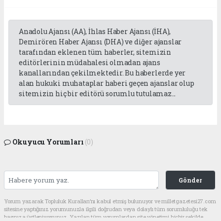
Anadolu Ajansı (AA), İhlas Haber Ajansı (İHA),
Demirören Haber Ajansı (DHA) ve diğer ajanslar
tarafından eklenen tüm haberler, sitemizin
editörlerinin müdahalesi olmadan ajans
kanallarından çekilmektedir. Bu haberlerde yer
alan hukuki muhataplar haberi geçen ajanslar olup
sitemizin hiç bir editörü sorumlu tutulamaz...
Okuyucu Yorumları
(0)
Gönder
Yorum yazarak Topluluk Kuralları’nı kabul etmiş bulunuyor ve milletgazetesi27.com
sitesine yaptığınız yorumunuzla ilgili doğrudan veya dolaylı tüm sorumluluğu tek
başınıza üstleniyorsunuz. Yazılan tüm yorumlardan site yönetimi hiçbir şekilde