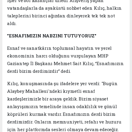
işler ve bol kazançlar diledi. Alışveriş yapan
vatandaşlarla da ayaküstü sohbet eden Kılıç, halkın
taleplerini birinci ağızdan dinleyerek tek tek not
aldı.
"ESNAFIMIZIN NABZINI TUTUYORUZ"
Esnaf ve sanatkârın toplumsal hayatın ve yerel
ekonominin harcı olduğunu vurgulayan MHP
Gaziantep İl Başkanı Mehmet Sait Kılıç, “Esnafımızın
derdi bizim derdimizdir” dedi.
Kılıç, konuşmasında şu ifadelere yer verdi: "Bugün
Alaybey Mahallesi'ndeki kıymetli esnaf
kardeşlerimizle bir araya geldik. Bizim siyaset
anlayışımızın temelinde insan odaklılık ve gönül
köprüleri kurmak vardır. Esnafımızın derdi bizim
derdimizdir. Onların memnuniyeti, refahı ve huzuru
için her platformda sesleri olmaya devam edeceğiz.