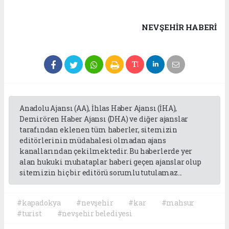
NEVŞEHIR HABERİ
Anadolu Ajansı (AA), İhlas Haber Ajansı (İHA),
Demirören Haber Ajansı (DHA) ve diğer ajanslar
tarafından eklenen tüm haberler, sitemizin
editörlerinin müdahalesi olmadan ajans
kanallarından çekilmektedir. Bu haberlerde yer
alan hukuki muhataplar haberi geçen ajanslar olup
sitemizin hiç bir editörü sorumlu tutulamaz...
#kapadokya
#nevşehir
#kar
#mahsur
#turist
#nevşehir belediyesi