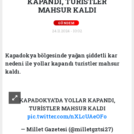
KAPANDI, TURİSTLER
MAHSUR KALDI
GÜNDEM
24.11.2024 - 10:02
Kapadokya bölgesinde yağan şiddetli kar
nedeni ile yollar kapandı turistler mahsur
kaldı.
KAPADOKYA'DA YOLLAR KAPANDI,
TURİSTLER MAHSUR KALDI
pic.twitter.com/nXLcUAeOFo
— Millet Gazetesi (@milletgztsi27)