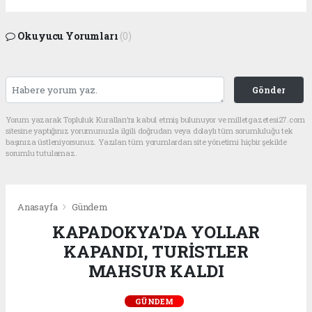
Okuyucu Yorumları
(0)
Gönder
Yorum yazarak Topluluk Kuralları’nı kabul etmiş bulunuyor ve milletgazetesi27.com
sitesine yaptığınız yorumunuzla ilgili doğrudan veya dolaylı tüm sorumluluğu tek
başınıza üstleniyorsunuz. Yazılan tüm yorumlardan site yönetimi hiçbir şekilde
sorumlu tutulamaz.
Anasayfa
Gündem
KAPADOKYA'DA YOLLAR
KAPANDI, TURİSTLER
MAHSUR KALDI
GÜNDEM