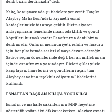
derdi bizim derdimizdir” dedi.
Kılıç, konuşmasında şu ifadelere yer verdi: "Bugün
Alaybey Mahallesi'ndeki kıymetli esnaf
kardeşlerimizle bir araya geldik. Bizim siyaset
anlayışımızın temelinde insan odaklılık ve gönül
köprüleri kurmak vardır. Esnafımızın derdi bizim
derdimizdir. Onların memnuniyeti, refahı ve huzuru
için her platformda sesleri olmaya devam edeceğiz.
Sadece seçim dönemlerinde değil, her an milletimizin
içinde, esnafımızın yanındayız. Bizleri güler yüzle
karşılayan, hanelerini ve gönüllerini açan tüm
Alaybey esnafına teşekkür ediyorum." İfadelerini
kullandı.
ESNAFTAN BAŞKAN KILIÇ’A YOĞUN İLGİ
Esnafın ve mahalle sakinlerinin MHP heyetine
gösterdiği yoğun ilgi dikkat çekerken, Alaybey esnafı