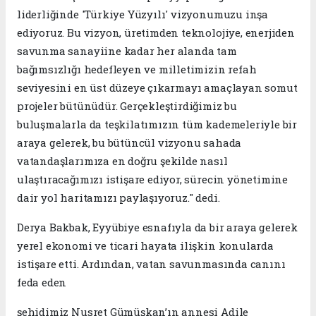
liderliğinde 'Türkiye Yüzyılı' vizyonumuzu inşa
ediyoruz. Bu vizyon, üretimden teknolojiye, enerjiden
savunma sanayiine kadar her alanda tam
bağımsızlığı hedefleyen ve milletimizin refah
seviyesini en üst düzeye çıkarmayı amaçlayan somut
projeler bütünüdür. Gerçekleştirdiğimiz bu
buluşmalarla da teşkilatımızın tüm kademeleriyle bir
araya gelerek, bu bütüncül vizyonu sahada
vatandaşlarımıza en doğru şekilde nasıl
ulaştıracağımızı istişare ediyor, sürecin yönetimine
dair yol haritamızı paylaşıyoruz." dedi.
Derya Bakbak, Eyyübiye esnafıyla da bir araya gelerek
yerel ekonomi ve ticari hayata ilişkin konularda
istişare etti. Ardından, vatan savunmasında canını
feda eden
şehidimiz Nusret Gümüşkan’ın annesi Adile