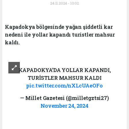
24.11.2024 - 10:02
Kapadokya bölgesinde yağan şiddetli kar
nedeni ile yollar kapandı turistler mahsur
kaldı.
KAPADOKYA'DA YOLLAR KAPANDI,
TURİSTLER MAHSUR KALDI
pic.twitter.com/nXLcUAeOFo
— Millet Gazetesi (@milletgztsi27)
November 24, 2024