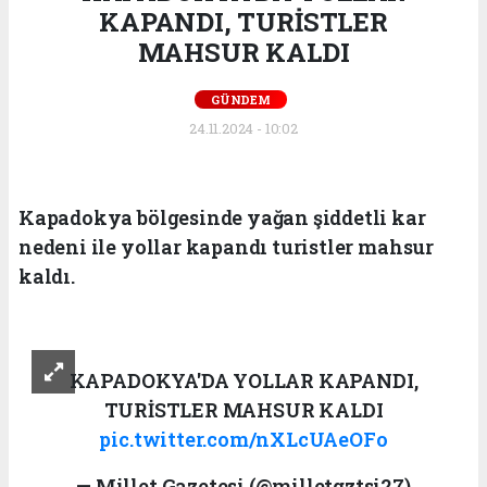
KAPANDI, TURİSTLER
MAHSUR KALDI
GÜNDEM
24.11.2024 - 10:02
Kapadokya bölgesinde yağan şiddetli kar
nedeni ile yollar kapandı turistler mahsur
kaldı.
KAPADOKYA'DA YOLLAR KAPANDI,
TURİSTLER MAHSUR KALDI
pic.twitter.com/nXLcUAeOFo
— Millet Gazetesi (@milletgztsi27)