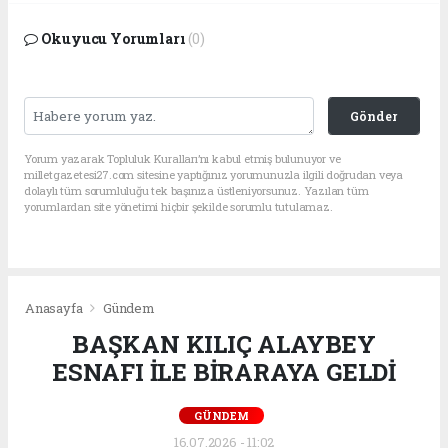
Okuyucu Yorumları
(0)
Gönder
Yorum yazarak Topluluk Kuralları’nı kabul etmiş bulunuyor ve
milletgazetesi27.com sitesine yaptığınız yorumunuzla ilgili doğrudan veya
dolaylı tüm sorumluluğu tek başınıza üstleniyorsunuz. Yazılan tüm
yorumlardan site yönetimi hiçbir şekilde sorumlu tutulamaz.
Anasayfa
Gündem
BAŞKAN KILIÇ ALAYBEY
ESNAFI İLE BİRARAYA GELDİ
GÜNDEM
16.07.2026 - 11:02