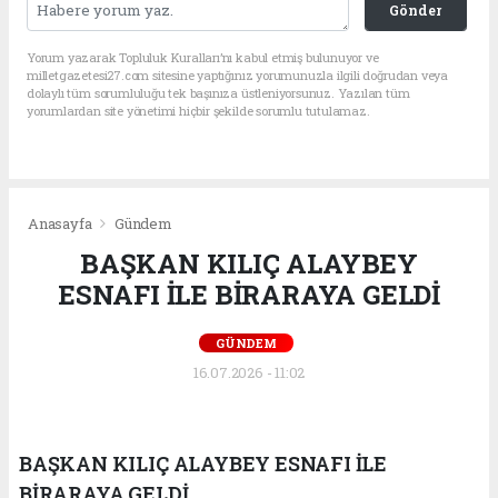
Gönder
Yorum yazarak Topluluk Kuralları’nı kabul etmiş bulunuyor ve
milletgazetesi27.com sitesine yaptığınız yorumunuzla ilgili doğrudan veya
dolaylı tüm sorumluluğu tek başınıza üstleniyorsunuz. Yazılan tüm
yorumlardan site yönetimi hiçbir şekilde sorumlu tutulamaz.
Anasayfa
Gündem
BAŞKAN KILIÇ ALAYBEY
ESNAFI İLE BİRARAYA GELDİ
GÜNDEM
16.07.2026 - 11:02
BAŞKAN KILIÇ ALAYBEY ESNAFI İLE
BİRARAYA GELDİ