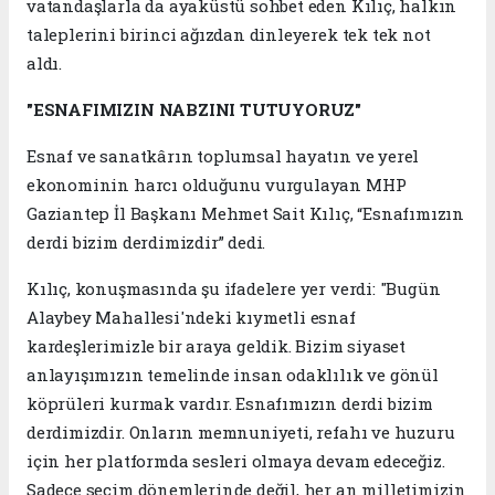
vatandaşlarla da ayaküstü sohbet eden Kılıç, halkın
taleplerini birinci ağızdan dinleyerek tek tek not
aldı.
"ESNAFIMIZIN NABZINI TUTUYORUZ"
Esnaf ve sanatkârın toplumsal hayatın ve yerel
ekonominin harcı olduğunu vurgulayan MHP
Gaziantep İl Başkanı Mehmet Sait Kılıç, “Esnafımızın
derdi bizim derdimizdir” dedi.
Kılıç, konuşmasında şu ifadelere yer verdi: "Bugün
Alaybey Mahallesi'ndeki kıymetli esnaf
kardeşlerimizle bir araya geldik. Bizim siyaset
anlayışımızın temelinde insan odaklılık ve gönül
köprüleri kurmak vardır. Esnafımızın derdi bizim
derdimizdir. Onların memnuniyeti, refahı ve huzuru
için her platformda sesleri olmaya devam edeceğiz.
Sadece seçim dönemlerinde değil, her an milletimizin