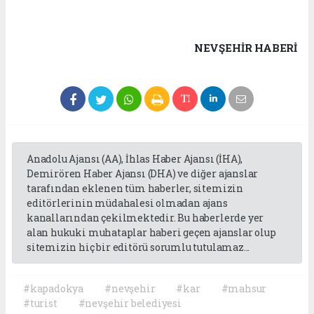
NEVŞEHIR HABERİ
Anadolu Ajansı (AA), İhlas Haber Ajansı (İHA),
Demirören Haber Ajansı (DHA) ve diğer ajanslar
tarafından eklenen tüm haberler, sitemizin
editörlerinin müdahalesi olmadan ajans
kanallarından çekilmektedir. Bu haberlerde yer
alan hukuki muhataplar haberi geçen ajanslar olup
sitemizin hiç bir editörü sorumlu tutulamaz...
#kapadokya
#nevşehir
#kar
#mahsur
#turist
#nevşehir belediyesi