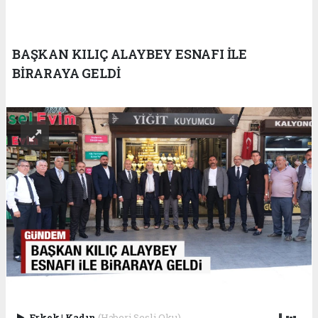
BAŞKAN KILIÇ ALAYBEY ESNAFI İLE
BİRARAYA GELDİ
Erkek
|
Kadın
(Haberi Sesli Oku)