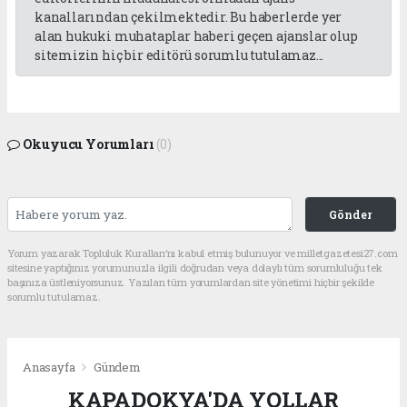
kanallarından çekilmektedir. Bu haberlerde yer
alan hukuki muhataplar haberi geçen ajanslar olup
sitemizin hiç bir editörü sorumlu tutulamaz...
Okuyucu Yorumları
(0)
Gönder
Yorum yazarak Topluluk Kuralları’nı kabul etmiş bulunuyor ve milletgazetesi27.com
sitesine yaptığınız yorumunuzla ilgili doğrudan veya dolaylı tüm sorumluluğu tek
başınıza üstleniyorsunuz. Yazılan tüm yorumlardan site yönetimi hiçbir şekilde
sorumlu tutulamaz.
Anasayfa
Gündem
KAPADOKYA'DA YOLLAR