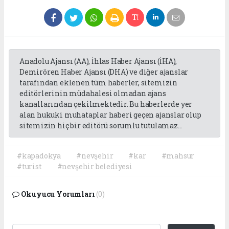
Anadolu Ajansı (AA), İhlas Haber Ajansı (İHA),
Demirören Haber Ajansı (DHA) ve diğer ajanslar
tarafından eklenen tüm haberler, sitemizin
editörlerinin müdahalesi olmadan ajans
kanallarından çekilmektedir. Bu haberlerde yer
alan hukuki muhataplar haberi geçen ajanslar olup
sitemizin hiç bir editörü sorumlu tutulamaz...
#kapadokya
#nevşehir
#kar
#mahsur
#turist
#nevşehir belediyesi
Okuyucu Yorumları
(0)