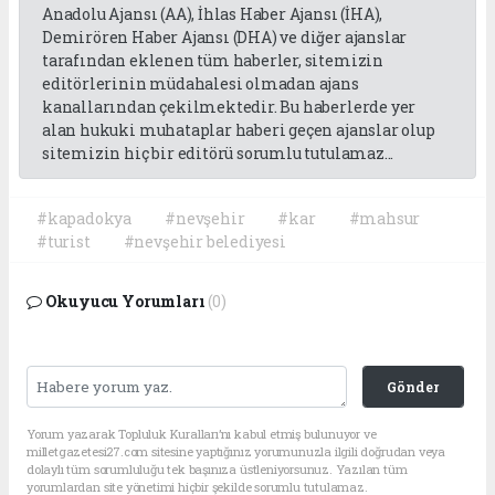
Anadolu Ajansı (AA), İhlas Haber Ajansı (İHA),
Demirören Haber Ajansı (DHA) ve diğer ajanslar
tarafından eklenen tüm haberler, sitemizin
editörlerinin müdahalesi olmadan ajans
kanallarından çekilmektedir. Bu haberlerde yer
alan hukuki muhataplar haberi geçen ajanslar olup
sitemizin hiç bir editörü sorumlu tutulamaz...
#kapadokya
#nevşehir
#kar
#mahsur
#turist
#nevşehir belediyesi
Okuyucu Yorumları
(0)
Gönder
Yorum yazarak Topluluk Kuralları’nı kabul etmiş bulunuyor ve
milletgazetesi27.com sitesine yaptığınız yorumunuzla ilgili doğrudan veya
dolaylı tüm sorumluluğu tek başınıza üstleniyorsunuz. Yazılan tüm
yorumlardan site yönetimi hiçbir şekilde sorumlu tutulamaz.