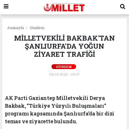
Anasayfa
Gündem
MİLLETVEKİLİ BAKBAK'TAN
ŞANLIURFA'DA YOĞUN
ZİYARET TRAFİĞİ
GÜNDEM
08.09.2025 - 09:37
AK Parti Gaziantep Milletvekili Derya
Bakbak, "Türkiye Yüzyılı Buluşmaları"
programı kapsamında Şanlıurfa'da bir dizi
temas ve ziyarette bulundu.