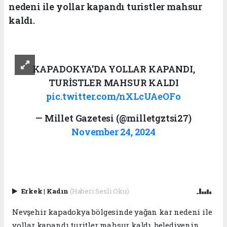
nedeni ile yollar kapandı turistler mahsur
kaldı.
KAPADOKYA'DA YOLLAR KAPANDI,
TURİSTLER MAHSUR KALDI
pic.twitter.com/nXLcUAeOFo
— Millet Gazetesi (@milletgztsi27)
November 24, 2024
Erkek
|
Kadın
(Haberi Sesli Oku)
Nevşehir kapadokya bölgesinde yağan kar nedeni ile
yollar kapandı turitler mahsur kaldı, belediyenin