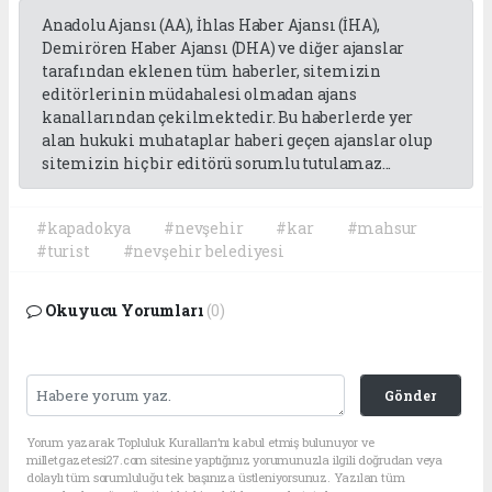
Anadolu Ajansı (AA), İhlas Haber Ajansı (İHA),
Demirören Haber Ajansı (DHA) ve diğer ajanslar
tarafından eklenen tüm haberler, sitemizin
editörlerinin müdahalesi olmadan ajans
kanallarından çekilmektedir. Bu haberlerde yer
alan hukuki muhataplar haberi geçen ajanslar olup
sitemizin hiç bir editörü sorumlu tutulamaz...
#kapadokya
#nevşehir
#kar
#mahsur
#turist
#nevşehir belediyesi
Okuyucu Yorumları
(0)
Gönder
Yorum yazarak Topluluk Kuralları’nı kabul etmiş bulunuyor ve
milletgazetesi27.com sitesine yaptığınız yorumunuzla ilgili doğrudan veya
dolaylı tüm sorumluluğu tek başınıza üstleniyorsunuz. Yazılan tüm