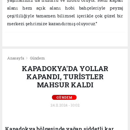
yaşlılarımız da huzurlu ve mutlu oluyor. Hem kapalı
alanı hem açık alanı hobi bahçeleriyle peyzaj
çeşitliliğiyle tamamen bilimsel içerikle çok güzel bir
merkezi şehrimize kazandırmış oluyoruz.”
Anasayfa
Gündem
KAPADOKYA'DA YOLLAR
KAPANDI, TURİSTLER
MAHSUR KALDI
GÜNDEM
24.11.2024 - 10:02
Kapadokya bölgesinde yağan şiddetli kar