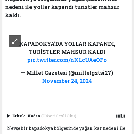
nedeni ile yollar kapandı turistler mahsur
kaldı.
KAPADOKYA'DA YOLLAR KAPANDI,
TURİSTLER MAHSUR KALDI
pic.twitter.com/nXLcUAeOFo
— Millet Gazetesi (@milletgztsi27)
November 24, 2024
Erkek
|
Kadın
(Haberi Sesli Oku)
Nevşehir kapadokya bölgesinde yağan kar nedeni ile