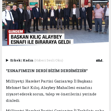
Erkek
|
Kadın
(Haberi Sesli Oku)
“ESNAFIMIZIN DERDİ BİZİM DERDİMİZDİR”
Milliyetçi Hareket Partisi Gaziantep İl Başkanı
Mehmet Sait Kılıç, Alaybey Mahallesi esnafını
ziyaret ederek sorun, talep ve önerilerini yerinde
dinledi.
Milliyetçi Hareket Partisi Gaziantep İl Teşkilatı, saha