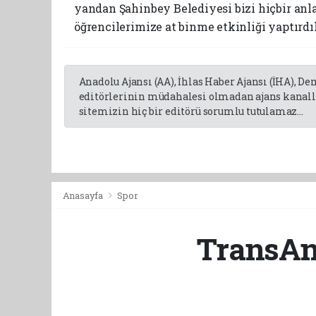
yandan Şahinbey Belediyesi bizi hiçbir an
öğrencilerimize at binme etkinliği yaptırdı
Anadolu Ajansı (AA), İhlas Haber Ajansı (İHA), D
editörlerinin müdahalesi olmadan ajans kanalla
sitemizin hiç bir editörü sorumlu tutulamaz...
Anasayfa
Spor
TransAna