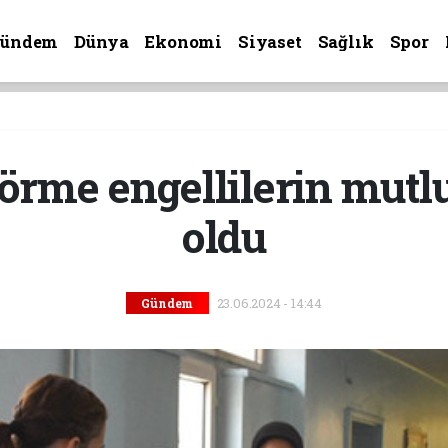
Gündem
Dünya
Ekonomi
Siyaset
Sağlık
Spor
görme engellilerin mutl
oldu
23.06.2024 - 14:44
Gündem