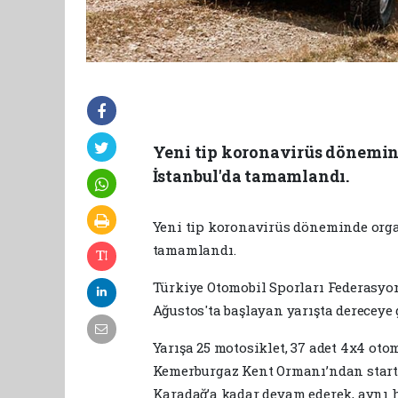
Yeni tip koronavirüs dönemind
İstanbul'da tamamlandı.
Yeni tip koronavirüs döneminde org
tamamlandı.
Türkiye Otomobil Sporları Federasyo
Ağustos'ta başlayan yarışta dereceye 
Yarışa 25 motosiklet, 37 adet 4x4 otom
Kemerburgaz Kent Ormanı’ndan startı
Karadağ’a kadar devam ederek, aynı ha