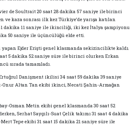
er de Soultrait 20 saat 28 dakika 57 saniye ile birinci
n ve kaza sonrası ilk kez Türkiye’de yarışa katılan
 dakika 11 saniye ile ikinciliği, iki kez İtalya şampiyonu
ika 50 saniye ile üçüncülüğü elde etti.
i yapan Ejder Erişti genel klasmanda sekizincilikte kaldı.
aat 5 dakika 52 saniye süre ile birinci olurken Erkan
üncü sırada tamamladı.
Ertuğrul Danişment ikilisi 34 saat 59 dakika 39 saniye
az-Onur Altan Tan ekibi ikinci, Necati Şahin-Armağan
kbay-Osman Metin ekibi genel klasmanda 30 saat 52
ederken, Serhat Saygılı-Suat Çelik takımı 31 saat 4 dakika
Mert Tepe ekibi 31 saat 15 dakika 21 saniye süre ile