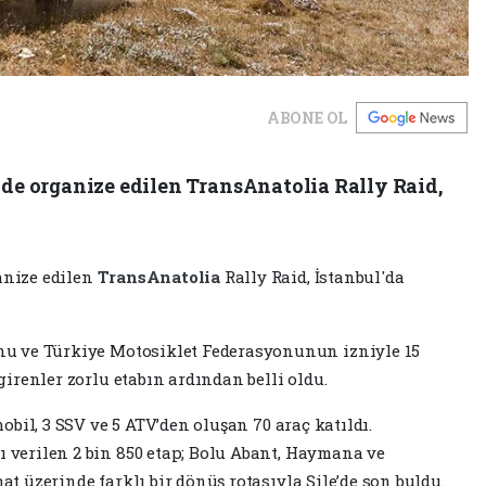
ABONE OL
e organize edilen TransAnatolia Rally Raid,
anize edilen
TransAnatolia
Rally Raid, İstanbul'da
nu ve Türkiye Motosiklet Federasyonunun izniyle 15
girenler zorlu etabın ardından belli oldu.
obil, 3 SSV ve 5 ATV’den oluşan 70 araç katıldı.
 verilen 2 bin 850 etap; Bolu Abant, Haymana ve
t üzerinde farklı bir dönüş rotasıyla Şile’de son buldu.