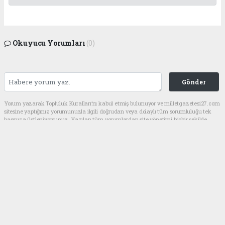
Okuyucu Yorumları
(0)
Gönder
Yorum yazarak Topluluk Kuralları’nı kabul etmiş bulunuyor ve milletgazetesi27.com
sitesine yaptığınız yorumunuzla ilgili doğrudan veya dolaylı tüm sorumluluğu tek
başınıza üstleniyorsunuz. Yazılan tüm yorumlardan site yönetimi hiçbir şekilde
sorumlu tutulamaz.
haber paketi
haber scripti
haber yazılımı
Tüm hakları saklı tutulmaktadır.Copyright 2026©
Haber Yazılımı:
Web Aksiyon ®