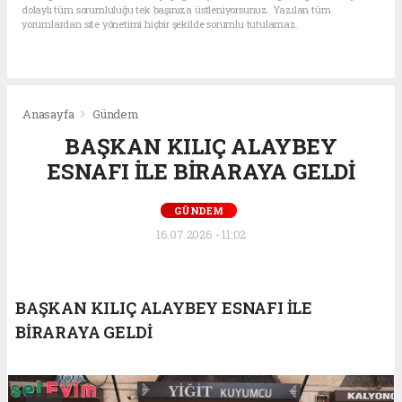
dolaylı tüm sorumluluğu tek başınıza üstleniyorsunuz. Yazılan tüm
yorumlardan site yönetimi hiçbir şekilde sorumlu tutulamaz.
Anasayfa
Gündem
BAŞKAN KILIÇ ALAYBEY
ESNAFI İLE BİRARAYA GELDİ
GÜNDEM
16.07.2026 - 11:02
BAŞKAN KILIÇ ALAYBEY ESNAFI İLE
BİRARAYA GELDİ