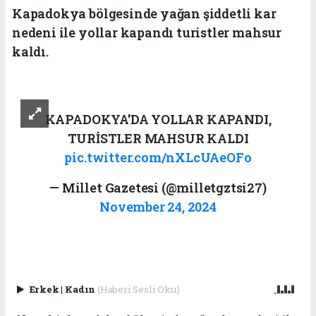
Kapadokya bölgesinde yağan şiddetli kar
nedeni ile yollar kapandı turistler mahsur
kaldı.
KAPADOKYA'DA YOLLAR KAPANDI,
TURİSTLER MAHSUR KALDI
pic.twitter.com/nXLcUAeOFo
— Millet Gazetesi (@milletgztsi27)
November 24, 2024
Erkek
|
Kadın
(Haberi Sesli Oku)