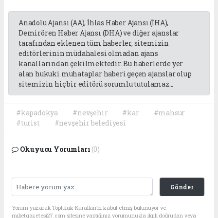
Anadolu Ajansı (AA), İhlas Haber Ajansı (İHA),
Demirören Haber Ajansı (DHA) ve diğer ajanslar
tarafından eklenen tüm haberler, sitemizin
editörlerinin müdahalesi olmadan ajans
kanallarından çekilmektedir. Bu haberlerde yer
alan hukuki muhataplar haberi geçen ajanslar olup
sitemizin hiç bir editörü sorumlu tutulamaz...
#kapadokya
#nevşehir
#kar
#mahsur
#turist
#nevşehir belediyesi
Okuyucu Yorumları
(0)
Gönder
Yorum yazarak Topluluk Kuralları’nı kabul etmiş bulunuyor ve
milletgazetesi27.com sitesine yaptığınız yorumunuzla ilgili doğrudan veya