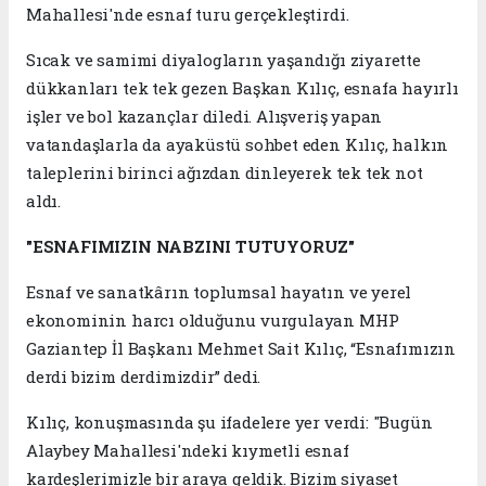
Mahallesi'nde esnaf turu gerçekleştirdi.
Sıcak ve samimi diyalogların yaşandığı ziyarette
dükkanları tek tek gezen Başkan Kılıç, esnafa hayırlı
işler ve bol kazançlar diledi. Alışveriş yapan
vatandaşlarla da ayaküstü sohbet eden Kılıç, halkın
taleplerini birinci ağızdan dinleyerek tek tek not
aldı.
"ESNAFIMIZIN NABZINI TUTUYORUZ"
Esnaf ve sanatkârın toplumsal hayatın ve yerel
ekonominin harcı olduğunu vurgulayan MHP
Gaziantep İl Başkanı Mehmet Sait Kılıç, “Esnafımızın
derdi bizim derdimizdir” dedi.
Kılıç, konuşmasında şu ifadelere yer verdi: "Bugün
Alaybey Mahallesi'ndeki kıymetli esnaf
kardeşlerimizle bir araya geldik. Bizim siyaset