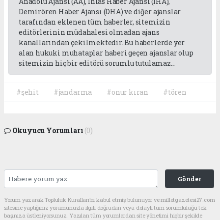
Anadolu Ajansı (AA), İhlas Haber Ajansı (İHA),
Demirören Haber Ajansı (DHA) ve diğer ajanslar
tarafından eklenen tüm haberler, sitemizin
editörlerinin müdahalesi olmadan ajans
kanallarından çekilmektedir. Bu haberlerde yer
alan hukuki muhataplar haberi geçen ajanslar olup
sitemizin hiç bir editörü sorumlu tutulamaz...
#şehit
#jandarma
#onur kıran
#tören
Okuyucu Yorumları
(0)
Gönder
Yorum yazarak Topluluk Kuralları’nı kabul etmiş bulunuyor ve milletgazetesi27.com
sitesine yaptığınız yorumunuzla ilgili doğrudan veya dolaylı tüm sorumluluğu tek
başınıza üstleniyorsunuz. Yazılan tüm yorumlardan site yönetimi hiçbir şekilde