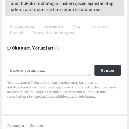
alan hukuki muhataplar haberi geçen ajanslar olup
sitemizin hiç bir editörü sorumlu tutulamaz...
#kapadokya
#nevşehir
#kar
#mahsur
#turist
#nevşehir belediyesi
Okuyucu Yorumları
(0)
Gönder
Yorum yazarak Topluluk Kuralları’nı kabul etmiş bulunuyor ve
milletgazetesi27.com sitesine yaptığınız yorumunuzla ilgili doğrudan veya
dolaylı tüm sorumluluğu tek başınıza üstleniyorsunuz. Yazılan tüm
yorumlardan site yönetimi hiçbir şekilde sorumlu tutulamaz.
Anasayfa
Gündem