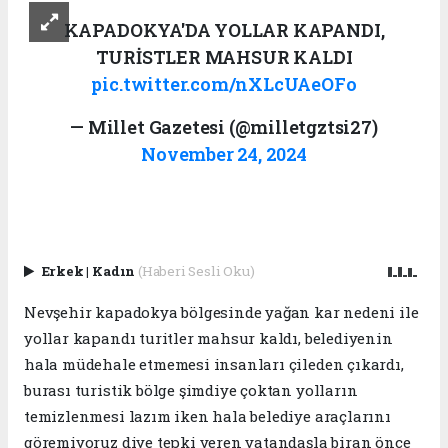
KAPADOKYA'DA YOLLAR KAPANDI,
TURİSTLER MAHSUR KALDI
pic.twitter.com/nXLcUAeOFo
— Millet Gazetesi (@milletgztsi27)
November 24, 2024
Erkek
|
Kadın
(Haberi Sesli Oku)
Nevşehir kapadokya bölgesinde yağan kar nedeni ile
yollar kapandı turitler mahsur kaldı, belediyenin
hala müdehale etmemesi insanları çileden çıkardı,
burası turistik bölge şimdiye çoktan yolların
temizlenmesi lazım iken hala belediye araçlarını
göremiyoruz diye tepki veren vatandaşla biran önce