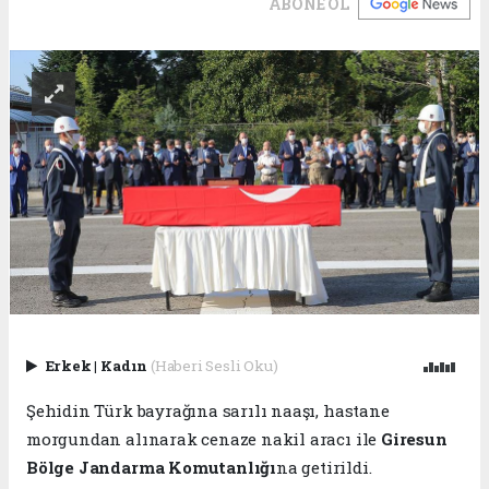
ABONE OL
Erkek
|
Kadın
(Haberi Sesli Oku)
Şehidin Türk bayrağına sarılı naaşı, hastane
morgundan alınarak cenaze nakil aracı ile
Giresun
Bölge Jandarma Komutanlığı
na getirildi.