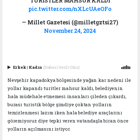
TURİSTLER MAHSUR KALDI
pic.twitter.com/nXLcUAeOFo
— Millet Gazetesi (@milletgztsi27)
November 24, 2024
Erkek
|
Kadın
(Haberi Sesli Oku)
Nevşehir kapadokya bölgesinde yağan kar nedeni ile
yollar kapandı turitler mahsur kaldı, belediyenin
hala müdehale etmemesi insanları çileden çıkardı,
burası turistik bölge şimdiye çoktan yolların
temizlenmesi lazım iken hala belediye araçlarını
göremiyoruz diye tepki veren vatandaşla biran önce
yolların açılmasını istiyor.