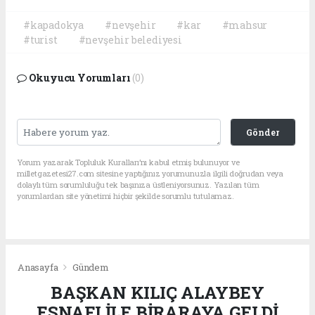
#kapadokya
#nevşehir
#kar
#mahsur
#turist
#nevşehir belediyesi
Okuyucu Yorumları
(0)
Gönder
Yorum yazarak Topluluk Kuralları’nı kabul etmiş bulunuyor ve
milletgazetesi27.com sitesine yaptığınız yorumunuzla ilgili doğrudan veya
dolaylı tüm sorumluluğu tek başınıza üstleniyorsunuz. Yazılan tüm
yorumlardan site yönetimi hiçbir şekilde sorumlu tutulamaz.
Anasayfa
Gündem
BAŞKAN KILIÇ ALAYBEY
ESNAFI İLE BİRARAYA GELDİ