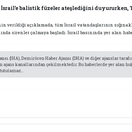
ın İsrail’e balistik füzeler ateşlediğini duyururken,
sinin verildiği açıklamada, tüm İsrail vatandaşlarının sığına
da sirenler çalmaya başladı. İsrail basınında yer alan haberl
jansı (İHA), Demirören Haber Ajansı (DHA) ve diğer ajanslar tara
 ajans kanallarından çekilmektedir. Bu haberlerde yer alan huk
tutulamaz...