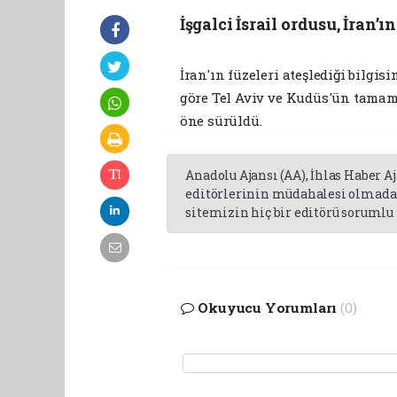
İşgalci İsrail ordusu, İran’
İran'ın füzeleri ateşlediği bilgi
göre Tel Aviv ve Kudüs'ün tamamın
öne sürüldü.
Anadolu Ajansı (AA), İhlas Haber A
editörlerinin müdahalesi olmadan
sitemizin hiç bir editörü sorumlu 
Okuyucu Yorumları
(0)