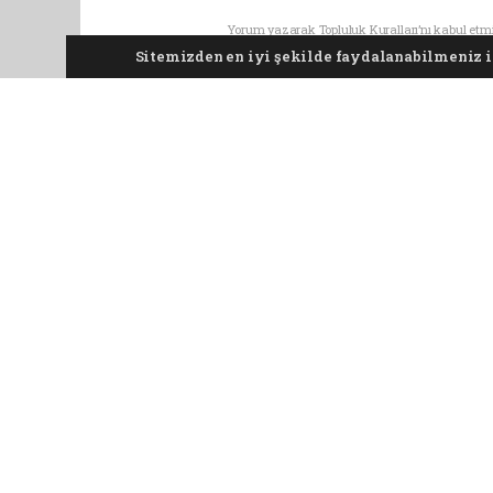
Yorum yazarak Topluluk Kuralları’nı kabul etmi
tüm yorumlardan site yönetimi hiçbir şekilde 
Sitemizden en iyi şekilde faydalanabilmeniz iç
Pro-0.069