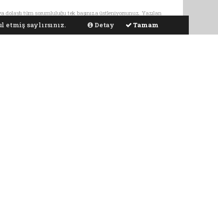
ya dolaylı tüm sorumluluğu tek başınıza üstleniyorsunuz. Yazılan
l etmiş saylırsınız.
Detay
Tamam
SERVİSLER
DİĞER
Hava Durumu
Sitede Ara
Yol ve Trafik
Anketler
Namaz Vakitleri
Biyografiler
Eczaneler
Rüya Tabirleri
Lig Fikstürü
Astroloji