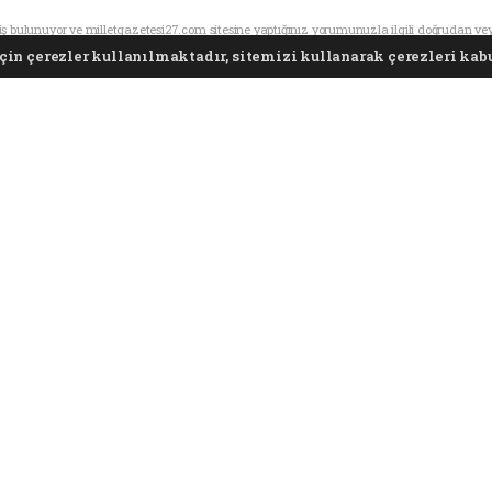
ş bulunuyor ve milletgazetesi27.com sitesine yaptığınız yorumunuzla ilgili doğrudan ve
sorumlu tutulamaz.
in çerezler kullanılmaktadır, sitemizi kullanarak çerezleri kabu
KATEGORİLER
Foto Galeri
Video Galeri
Gündem
Dünya
Yazarlar
Ekonomi
Arşivler
Siyaset
Sağlık