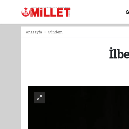
Anasayfa
Gündem
İlb