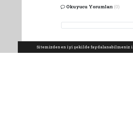
Okuyucu Yorumları
(0)
Yorum yazarak Topluluk Kuralları’nı kabul etmi
Sitemizden en iyi şekilde faydalanabilmeniz iç
tüm yorumlardan site yönetimi hiçbir şekilde 
Pro-0.059