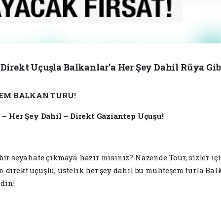
Direkt Uçuşla Balkanlar’a Her Şey Dahil Rüya Gibi 
EM BALKAN TURU!
n – Her Şey Dahil – Direkt Gaziantep Uçuşu!
ir seyahate çıkmaya hazır mısınız? Nazende Tour, sizler için
ten direkt uçuşlu, üstelik her şey dahil bu muhteşem turla Ba
edin!