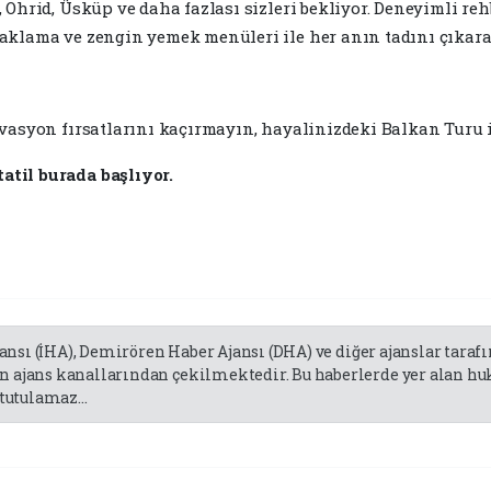
 Ohrid, Üsküp ve daha fazlası sizleri bekliyor. Deneyimli rehb
naklama ve zengin yemek menüleri ile her anın tadını çıkara
rvasyon fırsatlarını kaçırmayın, hayalinizdeki Balkan Turu 
til burada başlıyor.
jansı (İHA), Demirören Haber Ajansı (DHA) ve diğer ajanslar tara
 ajans kanallarından çekilmektedir. Bu haberlerde yer alan huk
tutulamaz...