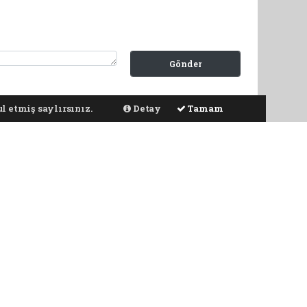
Gönder
ya dolaylı tüm sorumluluğu tek başınıza üstleniyorsunuz. Yazılan
l etmiş saylırsınız.
Detay
Tamam
SERVİSLER
DİĞER