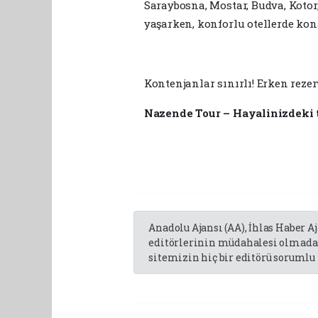
Saraybosna, Mostar, Budva, Kotor,
yaşarken, konforlu otellerde ko
Kontenjanlar sınırlı! Erken reze
Nazende Tour – Hayalinizdeki ta
Anadolu Ajansı (AA), İhlas Haber A
editörlerinin müdahalesi olmadan
sitemizin hiç bir editörü sorumlu 