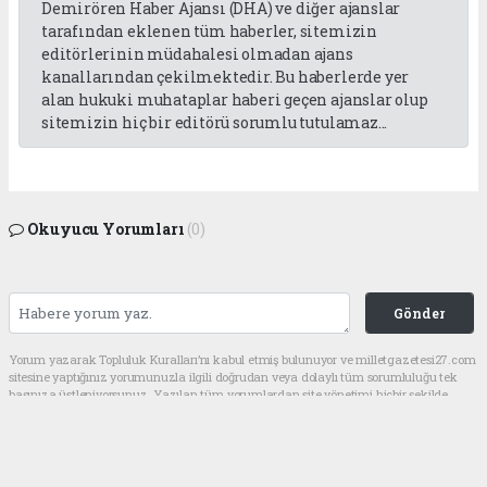
Demirören Haber Ajansı (DHA) ve diğer ajanslar
tarafından eklenen tüm haberler, sitemizin
editörlerinin müdahalesi olmadan ajans
kanallarından çekilmektedir. Bu haberlerde yer
alan hukuki muhataplar haberi geçen ajanslar olup
sitemizin hiç bir editörü sorumlu tutulamaz...
Okuyucu Yorumları
(0)
Gönder
Yorum yazarak Topluluk Kuralları’nı kabul etmiş bulunuyor ve milletgazetesi27.com
sitesine yaptığınız yorumunuzla ilgili doğrudan veya dolaylı tüm sorumluluğu tek
başınıza üstleniyorsunuz. Yazılan tüm yorumlardan site yönetimi hiçbir şekilde
sorumlu tutulamaz.