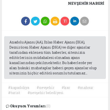
NEVŞEHIR HABERİ
Anadolu Ajansı (AA), İhlas Haber Ajansı (İHA),
Demirören Haber Ajansı (DHA) ve diğer ajanslar
tarafından eklenen tüm haberler, sitemizin
editörlerinin müdahalesi olmadan ajans
kanallarından çekilmektedir. Bu haberlerde yer
alan hukuki muhataplar haberi geçen ajanslar olup
sitemizin hiç bir editörü sorumlu tutulamaz...
#kapadokya
#nevşehir
#kar
#mahsur
#turist
#nevşehir belediyesi
Okuyucu Yorumları
(0)