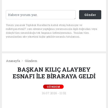
Gönder
Yorum yazarak Topluluk Kuralları’nı kabul etmiş bulunuyor ve
milletgazetesi27.com sitesine yaptığınız yorumunuzla ilgili doğrudan veya
dolaylı tüm sorumluluğu tek başınıza üstleniyorsunuz. Yazılan tüm
yorumlardan site yönetimi hiçbir şekilde sorumlu tutulamaz.
Anasayfa
Gündem
BAŞKAN KILIÇ ALAYBEY
ESNAFI İLE BİRARAYA GELDİ
GÜNDEM
16.07.2026 - 11:02