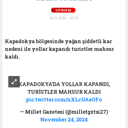
GÜNDEM
24.11.2024 - 10:02
Kapadokya bölgesinde yağan şiddetli kar
nedeni ile yollar kapandı turistler mahsur
kaldı.
KAPADOKYA'DA YOLLAR KAPANDI,
TURİSTLER MAHSUR KALDI
pic.twitter.com/nXLcUAeOFo
— Millet Gazetesi (@milletgztsi27)
November 24, 2024