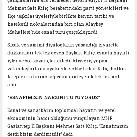
çalışmalarına ara vermeden devam ediyor. İl Başkanı
Mehmet Sait Kılıç, beraberindeki parti yöneticileri ve
ilçe teşkilat üyeleriyle birlikte kentin tarihi ve
hareketli noktalarından biri olan Alaybey
Mahallesi'nde esnaf turu gerçekleştirdi.
Sıcak ve samimi diyalogların yaşandığı ziyarette
dükkanları tek tek gezen Başkan Kılıç, esnafa hayırlı
işler ve bol kazançlar diledi. Alışveriş yapan
vatandaşlarla da ayaküstü sohbet eden Kılıç, halkın
taleplerini birinci ağızdan dinleyerek tek tek not
aldı.
"ESNAFIMIZIN NABZINI TUTUYORUZ"
Esnaf ve sanatkârın toplumsal hayatın ve yerel
ekonominin harcı olduğunu vurgulayan MHP
Gaziantep İl Başkanı Mehmet Sait Kılıç, “Esnafımızın
derdi bizim derdimizdir” dedi.