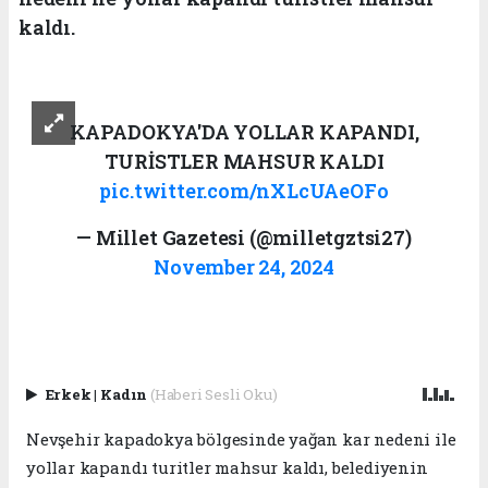
kaldı.
KAPADOKYA'DA YOLLAR KAPANDI,
TURİSTLER MAHSUR KALDI
pic.twitter.com/nXLcUAeOFo
— Millet Gazetesi (@milletgztsi27)
November 24, 2024
Erkek
|
Kadın
(Haberi Sesli Oku)
Nevşehir kapadokya bölgesinde yağan kar nedeni ile
yollar kapandı turitler mahsur kaldı, belediyenin