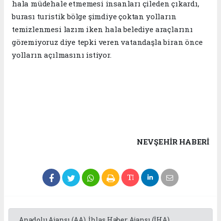
hala müdehale etmemesi insanları çileden çıkardı,
burası turistik bölge şimdiye çoktan yolların
temizlenmesi lazım iken hala belediye araçlarını
göremiyoruz diye tepki veren vatandaşla biran önce
yolların açılmasını istiyor.
NEVŞEHIR HABERİ
Anadolu Ajansı (AA), İhlas Haber Ajansı (İHA),