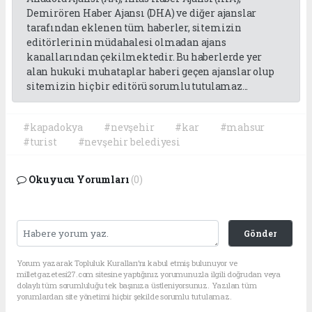
Demirören Haber Ajansı (DHA) ve diğer ajanslar
tarafından eklenen tüm haberler, sitemizin
editörlerinin müdahalesi olmadan ajans
kanallarından çekilmektedir. Bu haberlerde yer
alan hukuki muhataplar haberi geçen ajanslar olup
sitemizin hiç bir editörü sorumlu tutulamaz...
#kapadokya
#nevşehir
#kar
#mahsur
#turist
#nevşehir belediyesi
Okuyucu Yorumları
(0)
Gönder
Yorum yazarak Topluluk Kuralları’nı kabul etmiş bulunuyor ve
milletgazetesi27.com sitesine yaptığınız yorumunuzla ilgili doğrudan veya
dolaylı tüm sorumluluğu tek başınıza üstleniyorsunuz. Yazılan tüm
yorumlardan site yönetimi hiçbir şekilde sorumlu tutulamaz.