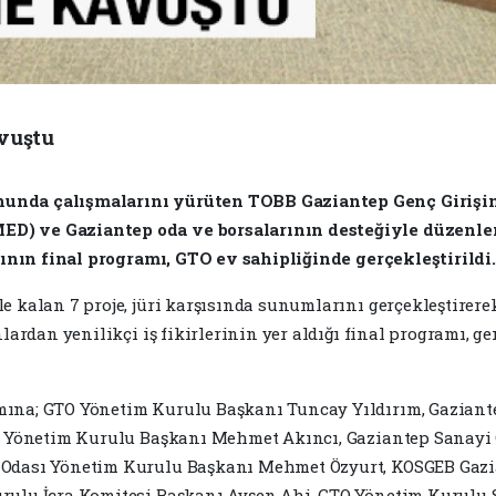
avuştu
nunda çalışmalarını yürüten TOBB Gaziantep Genç Girişim
ED) ve Gaziantep oda ve borsalarının desteğiyle düzenle
asının final programı, GTO ev sahipliğinde gerçekleştirildi.
 kalan 7 proje, jüri karşısında sunumlarını gerçekleştirerek
lardan yenilikçi iş fikirlerinin yer aldığı final programı, ge
mına; GTO Yönetim Kurulu Başkanı Tuncay Yıldırım, Gaziant
ası Yönetim Kurulu Başkanı Mehmet Akıncı, Gaziantep Sanay
t Odası Yönetim Kurulu Başkanı Mehmet Özyurt, KOSGEB G
urulu İcra Komitesi Başkanı Ayşen Ahi, GTO Yönetim Kurulu