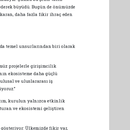
t ederek büyüdü. Bugün de önümüzde
ıkaran, daha fazla fikir ihraç eden
da temel unsurlarından biri olarak
müz projelerle girişimcilik
rının ekosisteme daha güçlü
ulusal ve uluslararası iş
iyoruz.”
rım, kurulun yalnızca etkinlik
turan ve ekosistemi geliştiren
gösteriyor: Ülkemizde fikir var,