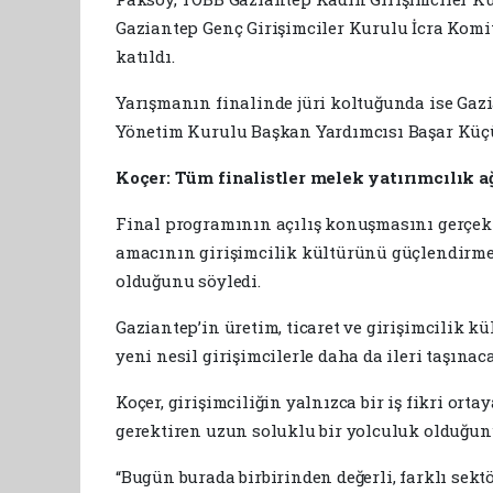
Gaziantep Genç Girişimciler Kurulu İcra Komite
katıldı.
Yarışmanın finalinde jüri koltuğunda ise Gaz
Yönetim Kurulu Başkan Yardımcısı Başar Küç
Koçer: Tüm finalistler melek yatırımcılık a
Final programının açılış konuşmasını gerçek
amacının girişimcilik kültürünü güçlendirmek
olduğunu söyledi.
Gaziantep’in üretim, ticaret ve girişimcilik k
yeni nesil girişimcilerle daha da ileri taşınac
Koçer, girişimciliğin yalnızca bir iş fikri ort
gerektiren uzun soluklu bir yolculuk olduğun
“Bugün burada birbirinden değerli, farklı sek