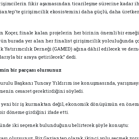
rişimcilerin fikir aşamasından ticarileşme sürecine kadar i
ziantep’te girişimcilik ekosistemini daha güçlü, daha üretke
en Koçer, finale kalan projelerin her birinin önemli bir em
ugün burada yer alan her finalist girişimcilik yolculuğunda ço
 Yatırımcılık Derneği (GAMED) ağına dâhil edilecek ve derne
rıyla bir araya getirilecek.” dedi.
imin bir parçası olursunuz
rulu Başkanı Tuncay Yıldırım ise konuşmasında, yarışmaya
menin cesaret gerektirdiğini söyledi.
ca yeni bir iş kurmaktan değil, ekonomik dönüşümün en önem
r döneme girdiğini ifade etti.
önünde iki seçenek bulunduğunu belirterek şöyle konuştu:
rçası olursunuz. Biz Gaziantep olarak ikinci yolu seçmek zor