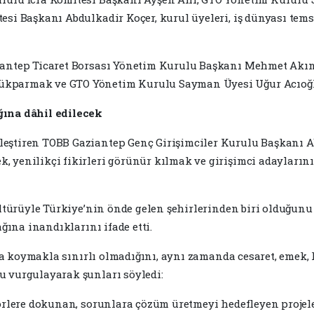
si Başkanı Abdulkadir Koçer, kurul üyeleri, iş dünyası temsil
iantep Ticaret Borsası Yönetim Kurulu Başkanı Mehmet Akın
ükparmak ve GTO Yönetim Kurulu Sayman Üyesi Uğur Acıoğlu
ğına dâhil edilecek
leştiren TOBB Gaziantep Genç Girişimciler Kurulu Başkanı A
, yenilikçi fikirleri görünür kılmak ve girişimci adayların
ültürüyle Türkiye’nin önde gelen şehirlerinden biri olduğunu
ağına inandıklarını ifade etti.
aya koymakla sınırlı olmadığını, aynı zamanda cesaret, emek, 
u vurgulayarak şunları söyledi:
törlere dokunan, sorunlara çözüm üretmeyi hedefleyen projele