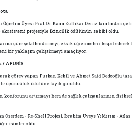
Rota
 Öğretim Üyesi Prof. Dr. Kaan Zülfikar Deniz tarafından geli
e ekosistemi projesiyle ikincilik ödülünün sahibi oldu.
larına göre şekillendirmeyi, eksik öğrenmeleri tespit ederek
eni bir yaklaşım geliştirmeyi amaçlıyor.
lu / AFURİS
larak görev yapan Furkan Kekil ve Ahmet Said Dedeoğlu tara
iyle üçüncülük ödülüne layık görüldü.
ın konforunu artırmayı hem de sağlık çalışanlarının fiziks
 Özerdem - Re-Shell Projesi, İbrahim Üveys Yıldırım - Atlas P
iğer isimler oldu.