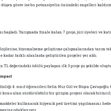
ere düşen görev ise bu potansiyelin önündeki engelleri kaldı
 başladı. Yarışmada finale kalan 7 proje, jüri üyeleri ve ka
lojilerine, biyomalzeme geliştirme çalışmalarından tarım tek
kadar farklı alanlarda geliştirilen projeler yer aldı.
 TL değerindeki ödülü paylaşan ilk 3 proje şu şekilde oluştu
Hempact
sliği 4. sınıf öğrencileri Selin Nur Gül ve Büşra Çavuşoğlu 
 konu alan sürdürülebilir bir girişim projesi olarak birincil
hammaddeler kullanarak hijyenik ped üretimi yapılmasını hed
mesine odaklanıyor.