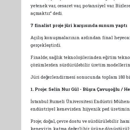
yetenek var, cesaret var, potansiyel var. Bizl
açmaktır.” dedi.
7 finalist proje jüri karşısında sunum yaptı
Açılış konuşmalarının ardından final heyecanı
gerçekleştirdi.
Finalde; sağlık teknolojilerinden eğitim tekno
çözümlerden sürdürülebilir üretim modellerine 
Jüri değerlendirmesi sonucunda toplam 180 bin
1. Proje: Selin Nur Gül - Büşra Çavuşoğlu / 
İstanbul Rumeli Üniversitesi Endüstri Mühendi
endüstriyel kenevirden hijyenik ped üretimini
Proje; doğal, çevre dostu ve sürdürülebilir 
kenevirin katma değerli bir ürüne dönüştürül