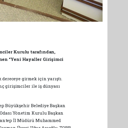
ciler Kurulu tarafından,
nen “Yeni Hayaller Girişimci
 dereceye girmek için yarıştı.
nç girişimciler ile iş dünyası
ep Büyükşehir Belediye Başkan
i Odası Yönetim Kurulu Başkan
aziantep İl Müdürü Muhammed
 Sayman Üyesi Uğur Acıoğlu, TOBB