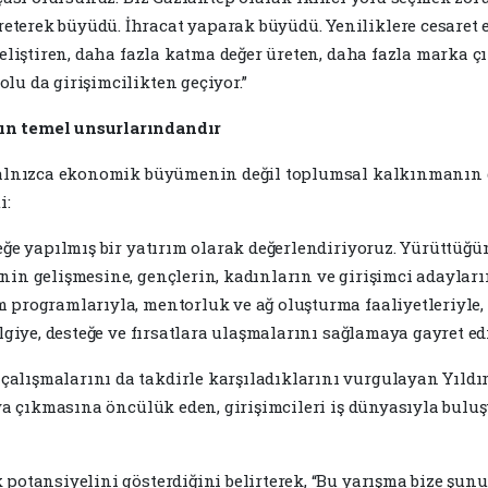
eterek büyüdü. İhracat yaparak büyüdü. Yeniliklere cesare
geliştiren, daha fazla katma değer üreten, daha fazla marka ç
lu da girişimcilikten geçiyor.”
ın temel unsurlarındandır
 yalnızca ekonomik büyümenin değil toplumsal kalkınmanın 
i:
eğe yapılmış bir yatırım olarak değerlendiriyoruz. Yürüttüğü
nin gelişmesine, gençlerin, kadınların ve girişimci adayla
 programlarıyla, mentorluk ve ağ oluşturma faaliyetleriyle, 
lgiye, desteğe ve fırsatlara ulaşmalarını sağlamaya gayret ed
alışmalarını da takdirle karşıladıklarını vurgulayan Yıldı
aya çıkmasına öncülük eden, girişimcileri iş dünyasıyla buluş
potansiyelini gösterdiğini belirterek, “Bu yarışma bize şunu 