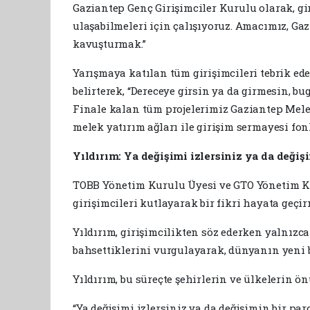
Gaziantep Genç Girişimciler Kurulu olarak, gi
ulaşabilmeleri için çalışıyoruz. Amacımız, Ga
kavuşturmak.”
Yarışmaya katılan tüm girişimcileri tebrik ed
belirterek, “Dereceye girsin ya da girmesin, b
Finale kalan tüm projelerimiz Gaziantep Melek
melek yatırım ağları ile girişim sermayesi fonla
Yıldırım: Ya değişimi izlersiniz ya da değiş
TOBB Yönetim Kurulu Üyesi ve GTO Yönetim Ku
girişimcileri kutlayarak bir fikri hayata geçir
Yıldırım, girişimcilikten söz ederken yalnız
bahsettiklerini vurgulayarak, dünyanın yeni bi
Yıldırım, bu süreçte şehirlerin ve ülkelerin 
“Ya değişimi izlersiniz ya da değişimin bir pa