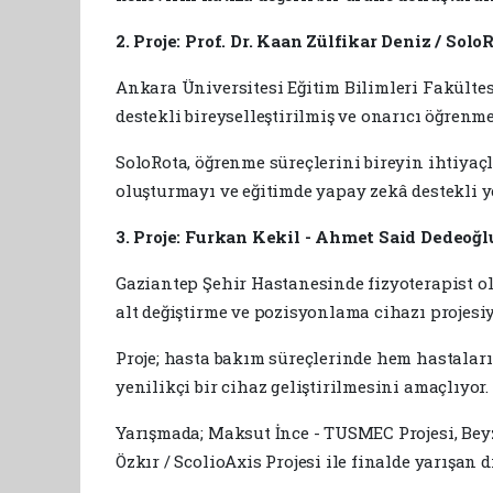
2. Proje: Prof. Dr. Kaan Zülfikar Deniz / Solo
Ankara Üniversitesi Eğitim Bilimleri Fakültesi
destekli bireyselleştirilmiş ve onarıcı öğrenm
SoloRota, öğrenme süreçlerini bireyin ihtiyaç
oluşturmayı ve eğitimde yapay zekâ destekli y
3. Proje: Furkan Kekil - Ahmet Said Dedeoğ
Gaziantep Şehir Hastanesinde fizyoterapist o
alt değiştirme ve pozisyonlama cihazı projes
Proje; hasta bakım süreçlerinde hem hastalar
yenilikçi bir cihaz geliştirilmesini amaçlıyor.
Yarışmada; Maksut İnce - TUSMEC Projesi, Beyza
Özkır / ScolioAxis Projesi ile finalde yarışan d