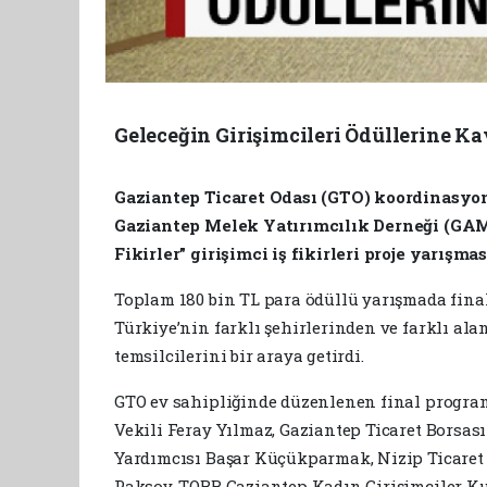
Geleceğin Girişimcileri Ödüllerine K
Gaziantep Ticaret Odası (GTO) koordinasyo
Gaziantep Melek Yatırımcılık Derneği (GAM
Fikirler” girişimci iş fikirleri proje yarışm
Toplam 180 bin TL para ödüllü yarışmada finale
Türkiye’nin farklı şehirlerinden ve farklı alan
temsilcilerini bir araya getirdi.
GTO ev sahipliğinde düzenlenen final progra
Vekili Feray Yılmaz, Gaziantep Ticaret Bors
Yardımcısı Başar Küçükparmak, Nizip Ticare
Paksoy, TOBB Gaziantep Kadın Girişimciler K