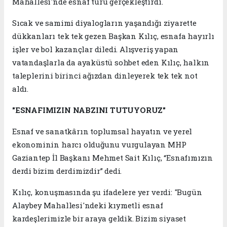
Mahallesi'nde esnaf turu gerçekleştirdi.
Sıcak ve samimi diyalogların yaşandığı ziyarette
dükkanları tek tek gezen Başkan Kılıç, esnafa hayırlı
işler ve bol kazançlar diledi. Alışveriş yapan
vatandaşlarla da ayaküstü sohbet eden Kılıç, halkın
taleplerini birinci ağızdan dinleyerek tek tek not
aldı.
"ESNAFIMIZIN NABZINI TUTUYORUZ"
Esnaf ve sanatkârın toplumsal hayatın ve yerel
ekonominin harcı olduğunu vurgulayan MHP
Gaziantep İl Başkanı Mehmet Sait Kılıç, “Esnafımızın
derdi bizim derdimizdir” dedi.
Kılıç, konuşmasında şu ifadelere yer verdi: "Bugün
Alaybey Mahallesi'ndeki kıymetli esnaf
kardeşlerimizle bir araya geldik. Bizim siyaset