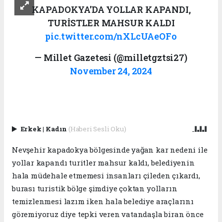
KAPADOKYA'DA YOLLAR KAPANDI,
TURİSTLER MAHSUR KALDI
pic.twitter.com/nXLcUAeOFo
— Millet Gazetesi (@milletgztsi27)
November 24, 2024
Erkek
|
Kadın
(Haberi Sesli Oku)
Nevşehir kapadokya bölgesinde yağan kar nedeni ile
yollar kapandı turitler mahsur kaldı, belediyenin
hala müdehale etmemesi insanları çileden çıkardı,
burası turistik bölge şimdiye çoktan yolların
temizlenmesi lazım iken hala belediye araçlarını
göremiyoruz diye tepki veren vatandaşla biran önce