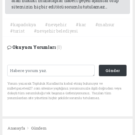
alan hukuki muhataplar haberi geçen ajanslar olup
sitemizin hiç bir editörü sorumlu tutulamaz...
#kapadokya
#nevşehir
#kar
#mahsur
#turist
#nevşehir belediyesi
Okuyucu Yorumları
(0)
Gönder
Yorum yazarak Topluluk Kuralları’nı kabul etmiş bulunuyor ve
milletgazetesi27.com sitesine yaptığınız yorumunuzla ilgili doğrudan veya
dolaylı tüm sorumluluğu tek başınıza üstleniyorsunuz. Yazılan tüm
yorumlardan site yönetimi hiçbir şekilde sorumlu tutulamaz.
Anasayfa
Gündem