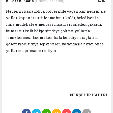
Erkek
|
Kadın
(Haberi Sesli Oku)
Nevşehir kapadokya bölgesinde yağan kar nedeni ile
yollar kapandı turitler mahsur kaldı, belediyenin
hala müdehale etmemesi insanları çileden çıkardı,
burası turistik bölge şimdiye çoktan yolların
temizlenmesi lazım iken hala belediye araçlarını
göremiyoruz diye tepki veren vatandaşla biran önce
yolların açılmasını istiyor.
NEVŞEHIR HABERİ