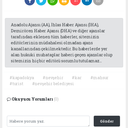
Anadolu Ajansı (AA), İhlas Haber Ajansı (İHA),
Demirören Haber Ajansı (DHA) ve diğer ajanslar
tarafından eklenen tüm haberler, sitemizin
editörlerinin müdahalesi olmadan ajans
kanallarından çekilmektedir. Bu haberlerde yer
alan hukuki muhataplar haberi geçen ajanslar olup
sitemizin hiç bir editörü sorumlu tutulamaz...
#kapadokya
#nevşehir
#kar
#mahsur
#turist
#nevşehir belediyesi
Okuyucu Yorumları
(0)
Gönder