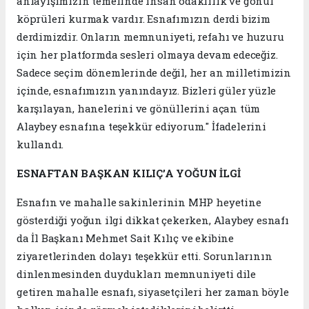
anlayışımızın temelinde insan odaklılık ve gönül
köprüleri kurmak vardır. Esnafımızın derdi bizim
derdimizdir. Onların memnuniyeti, refahı ve huzuru
için her platformda sesleri olmaya devam edeceğiz.
Sadece seçim dönemlerinde değil, her an milletimizin
içinde, esnafımızın yanındayız. Bizleri güler yüzle
karşılayan, hanelerini ve gönüllerini açan tüm
Alaybey esnafına teşekkür ediyorum." İfadelerini
kullandı.
ESNAFTAN BAŞKAN KILIÇ’A YOĞUN İLGİ
Esnafın ve mahalle sakinlerinin MHP heyetine
gösterdiği yoğun ilgi dikkat çekerken, Alaybey esnafı
da İl Başkanı Mehmet Sait Kılıç ve ekibine
ziyaretlerinden dolayı teşekkür etti. Sorunlarının
dinlenmesinden duydukları memnuniyeti dile
getiren mahalle esnafı, siyasetçileri her zaman böyle