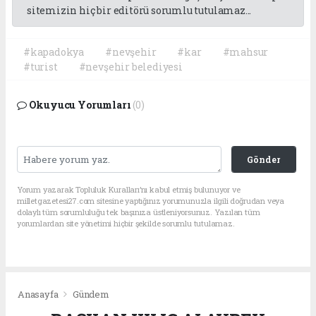
sitemizin hiç bir editörü sorumlu tutulamaz...
#kapadokya
#nevşehir
#kar
#mahsur
#turist
#nevşehir belediyesi
Okuyucu Yorumları
(0)
Gönder
Yorum yazarak Topluluk Kuralları’nı kabul etmiş bulunuyor ve
milletgazetesi27.com sitesine yaptığınız yorumunuzla ilgili doğrudan veya
dolaylı tüm sorumluluğu tek başınıza üstleniyorsunuz. Yazılan tüm
yorumlardan site yönetimi hiçbir şekilde sorumlu tutulamaz.
Anasayfa
Gündem