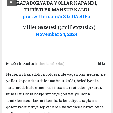
KAPADOKYA'DA YOLLAR KAPANDI,
TURİSTLER MAHSUR KALDI
pic.twitter.com/nXLcUAeOFo
— Millet Gazetesi (@milletgztsi27)
November 24, 2024
Erkek
|
Kadın
(Haberi Sesli Oku)
Nevşehir kapadokya bölgesinde yağan kar nedeni ile
yollar kapandı turitler mahsur kaldı, belediyenin
hala müdehale etmemesi insanları çileden çıkardı,
burası turistik bölge şimdiye çoktan yolların
temizlenmesi lazım iken hala belediye araçlarını
göremiyoruz diye tepki veren vatandaşla biran önce