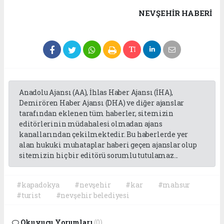
NEVŞEHIR HABERİ
Anadolu Ajansı (AA), İhlas Haber Ajansı (İHA),
Demirören Haber Ajansı (DHA) ve diğer ajanslar
tarafından eklenen tüm haberler, sitemizin
editörlerinin müdahalesi olmadan ajans
kanallarından çekilmektedir. Bu haberlerde yer
alan hukuki muhataplar haberi geçen ajanslar olup
sitemizin hiç bir editörü sorumlu tutulamaz...
#kapadokya
#nevşehir
#kar
#mahsur
#turist
#nevşehir belediyesi
Okuyucu Yorumları
(0)