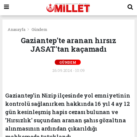
Anasayfa
Gündem
Gaziantep'te aranan hırsız
JASAT'tan kaçamadı
GÜNDEM
26.09.2024 - 10:09
Gaziantep'in Nizip ilçesinde yol emniyetinin
kontrolü sağlanırken hakkında 16 yıl 4 ay 12
gün kesinleşmiş hapis cezası bulunan ve
'Hırsızlık' suçundan aranan şahıs gözaltına
alınmasının ardından çıkarıldığı
mahkemede tutuklandı.