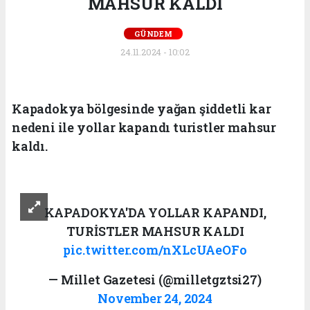
MAHSUR KALDI
GÜNDEM
24.11.2024 - 10:02
Kapadokya bölgesinde yağan şiddetli kar
nedeni ile yollar kapandı turistler mahsur
kaldı.
KAPADOKYA'DA YOLLAR KAPANDI,
TURİSTLER MAHSUR KALDI
pic.twitter.com/nXLcUAeOFo
— Millet Gazetesi (@milletgztsi27)
November 24, 2024