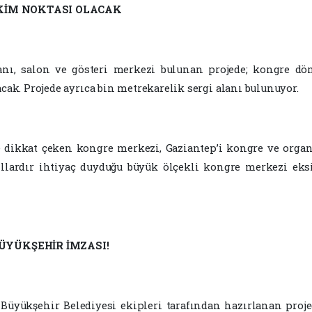
KİM NOKTASI OLACAK
anı, salon ve gösteri merkezi bulunan projede; kongre dön
cak. Projede ayrıca bin metrekarelik sergi alanı bulunuyor.
le dikkat çeken kongre merkezi, Gaziantep’i kongre ve org
ıllardır ihtiyaç duyduğu büyük ölçekli kongre merkezi eks
YÜKŞEHİR İMZASI!
üyükşehir Belediyesi ekipleri tarafından hazırlanan proje