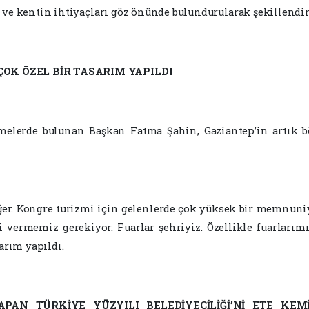
 ve kentin ihtiyaçları göz önünde bulundurularak şekillendir
ÇOK ÖZEL BİR TASARIM YAPILDI
melerde bulunan Başkan Fatma Şahin, Gaziantep’in artık 
ğer. Kongre turizmi için gelenlerde çok yüksek bir memnuniye
 vermemiz gerekiyor. Fuarlar şehriyiz. Özellikle fuarları
arım yapıldı.
YAPAN TÜRKİYE YÜZYILI BELEDİYECİLİĞİ’Nİ ETE KE