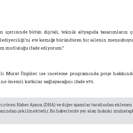
in içerisinde bütün dijitali, teknik altyapıda tasarımların ç
elediyeciliği’ni ete kemiğe büründüren bir ailenin mensubuyuz.
m mutluluğu ifade ediyorum.”
li Murat Özgüler ise inceleme programında proje hakkında
ne önemli katkılar sağlayacağını ifade etti.
emirören Haber Ajansı (DHA) ve diğer ajanslar tarafından eklene
rından çekilmektedir. Bu haberlerde yer alan hukuki muhatapla