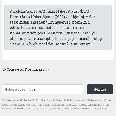
Anadolu Ajansı (AA), İhlas Haber Ajansı (İHA),
Demirören Haber Ajansı (DHA) ve diğer ajanslar
tarafından eklenen tüm haberler, sitemizin
editörlerinin müdahalesi olmadan ajans
kanallarından çekilmektedir. Bu haberlerde yer
alan hukuki muhataplar haberi geçen ajanslar olup
sitemizin hiç bir editörü sorumlu tutulamaz...
Okuyucu Yorumları
(0)
Gönder
Yorum yazarak Topluluk Kuralları’nı kabul etmiş bulunuyor ve milletgazetesi27.com
sitesine yaptığınız yorumunuzla ilgili doğrudan veya dolaylı tüm sorumluluğu tek
başınıza üstleniyorsunuz. Yazılan tüm yorumlardan site yönetimi hiçbir şekilde
sorumlu tutulamaz.