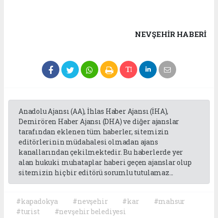
NEVŞEHIR HABERİ
Anadolu Ajansı (AA), İhlas Haber Ajansı (İHA),
Demirören Haber Ajansı (DHA) ve diğer ajanslar
tarafından eklenen tüm haberler, sitemizin
editörlerinin müdahalesi olmadan ajans
kanallarından çekilmektedir. Bu haberlerde yer
alan hukuki muhataplar haberi geçen ajanslar olup
sitemizin hiç bir editörü sorumlu tutulamaz...
#kapadokya
#nevşehir
#kar
#mahsur
#turist
#nevşehir belediyesi