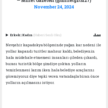
— Millet Gazetesi (@milletgztsi27)
November 24, 2024
Erkek
|
Kadın
(Haberi Sesli Oku)
Nevşehir kapadokya bölgesinde yağan kar nedeni ile
yollar kapandı turitler mahsur kaldı, belediyenin
hala müdehale etmemesi insanları çileden çıkardı,
burası turistik bölge şimdiye çoktan yolların
temizlenmesi lazım iken hala belediye araçlarını
göremiyoruz diye tepki veren vatandaşla biran önce
yolların açılmasını istiyor.