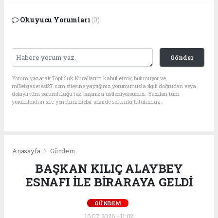
Okuyucu Yorumları
(0)
Gönder
Yorum yazarak Topluluk Kuralları’nı kabul etmiş bulunuyor ve
milletgazetesi27.com sitesine yaptığınız yorumunuzla ilgili doğrudan veya
dolaylı tüm sorumluluğu tek başınıza üstleniyorsunuz. Yazılan tüm
yorumlardan site yönetimi hiçbir şekilde sorumlu tutulamaz.
Anasayfa
Gündem
BAŞKAN KILIÇ ALAYBEY
ESNAFI İLE BİRARAYA GELDİ
GÜNDEM
16.07.2026 - 11:02