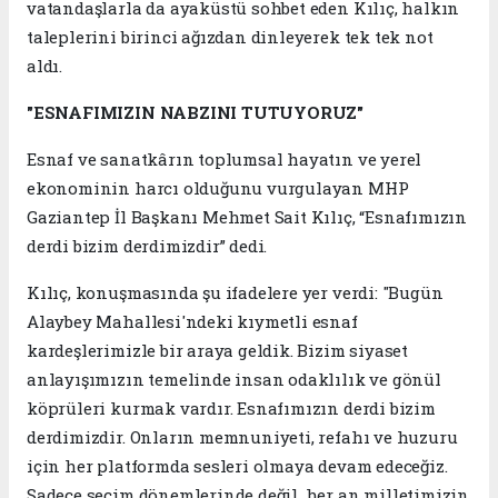
vatandaşlarla da ayaküstü sohbet eden Kılıç, halkın
taleplerini birinci ağızdan dinleyerek tek tek not
aldı.
"ESNAFIMIZIN NABZINI TUTUYORUZ"
Esnaf ve sanatkârın toplumsal hayatın ve yerel
ekonominin harcı olduğunu vurgulayan MHP
Gaziantep İl Başkanı Mehmet Sait Kılıç, “Esnafımızın
derdi bizim derdimizdir” dedi.
Kılıç, konuşmasında şu ifadelere yer verdi: "Bugün
Alaybey Mahallesi'ndeki kıymetli esnaf
kardeşlerimizle bir araya geldik. Bizim siyaset
anlayışımızın temelinde insan odaklılık ve gönül
köprüleri kurmak vardır. Esnafımızın derdi bizim
derdimizdir. Onların memnuniyeti, refahı ve huzuru
için her platformda sesleri olmaya devam edeceğiz.
Sadece seçim dönemlerinde değil, her an milletimizin