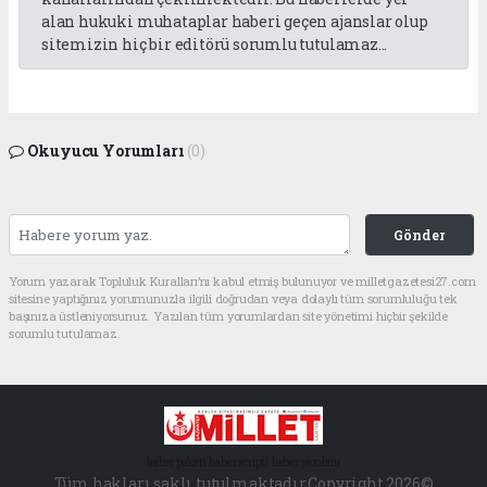
alan hukuki muhataplar haberi geçen ajanslar olup
sitemizin hiç bir editörü sorumlu tutulamaz...
Okuyucu Yorumları
(0)
Gönder
Yorum yazarak Topluluk Kuralları’nı kabul etmiş bulunuyor ve milletgazetesi27.com
sitesine yaptığınız yorumunuzla ilgili doğrudan veya dolaylı tüm sorumluluğu tek
başınıza üstleniyorsunuz. Yazılan tüm yorumlardan site yönetimi hiçbir şekilde
sorumlu tutulamaz.
haber paketi
haber scripti
haber yazılımı
Tüm hakları saklı tutulmaktadır.Copyright 2026©