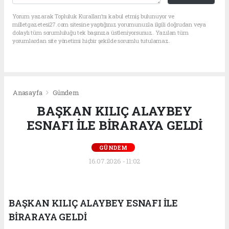
Yorum yazarak Topluluk Kuralları’nı kabul etmiş bulunuyor ve
milletgazetesi27.com sitesine yaptığınız yorumunuzla ilgili doğrudan veya
dolaylı tüm sorumluluğu tek başınıza üstleniyorsunuz. Yazılan tüm
yorumlardan site yönetimi hiçbir şekilde sorumlu tutulamaz.
Anasayfa
Gündem
BAŞKAN KILIÇ ALAYBEY
ESNAFI İLE BİRARAYA GELDİ
GÜNDEM
16.07.2026 - 11:02
BAŞKAN KILIÇ ALAYBEY ESNAFI İLE
BİRARAYA GELDİ