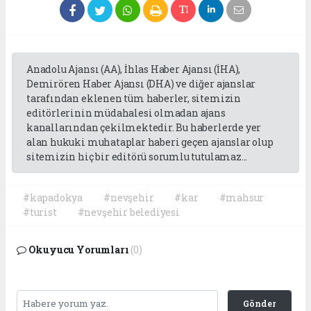
Anadolu Ajansı (AA), İhlas Haber Ajansı (İHA),
Demirören Haber Ajansı (DHA) ve diğer ajanslar
tarafından eklenen tüm haberler, sitemizin
editörlerinin müdahalesi olmadan ajans
kanallarından çekilmektedir. Bu haberlerde yer
alan hukuki muhataplar haberi geçen ajanslar olup
sitemizin hiç bir editörü sorumlu tutulamaz...
#kapadokya
#nevşehir
#kar
#mahsur
#turist
#nevşehir belediyesi
Okuyucu Yorumları
(0)
Gönder