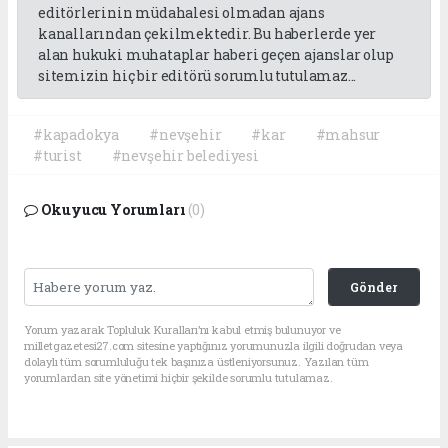
editörlerinin müdahalesi olmadan ajans
kanallarından çekilmektedir. Bu haberlerde yer
alan hukuki muhataplar haberi geçen ajanslar olup
sitemizin hiç bir editörü sorumlu tutulamaz...
#kapadokya
#nevşehir
#kar
#mahsur
#turist
#nevşehir belediyesi
Okuyucu Yorumları
(0)
Gönder
Yorum yazarak Topluluk Kuralları’nı kabul etmiş bulunuyor ve
milletgazetesi27.com sitesine yaptığınız yorumunuzla ilgili doğrudan veya
dolaylı tüm sorumluluğu tek başınıza üstleniyorsunuz. Yazılan tüm
yorumlardan site yönetimi hiçbir şekilde sorumlu tutulamaz.