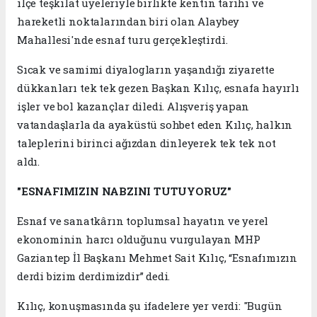
ilçe teşkilat üyeleriyle birlikte kentin tarihi ve
hareketli noktalarından biri olan Alaybey
Mahallesi'nde esnaf turu gerçekleştirdi.
Sıcak ve samimi diyalogların yaşandığı ziyarette
dükkanları tek tek gezen Başkan Kılıç, esnafa hayırlı
işler ve bol kazançlar diledi. Alışveriş yapan
vatandaşlarla da ayaküstü sohbet eden Kılıç, halkın
taleplerini birinci ağızdan dinleyerek tek tek not
aldı.
"ESNAFIMIZIN NABZINI TUTUYORUZ"
Esnaf ve sanatkârın toplumsal hayatın ve yerel
ekonominin harcı olduğunu vurgulayan MHP
Gaziantep İl Başkanı Mehmet Sait Kılıç, “Esnafımızın
derdi bizim derdimizdir” dedi.
Kılıç, konuşmasında şu ifadelere yer verdi: "Bugün