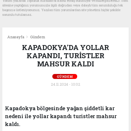
Yorum yazarak Topluluk Kuralları’nı kabul etmiş bulunuyor ve milletgazetesi27.com
sitesine yaptığınız yorumunuzla ilgili doğrudan veya dolaylı tüm sorumluluğu tek
başınıza üstleniyorsunuz. Yazılan tüm yorumlardan site yönetimi hiçbir şekilde
sorumlu tutulamaz.
Anasayfa
Gündem
KAPADOKYA'DA YOLLAR
KAPANDI, TURİSTLER
MAHSUR KALDI
GÜNDEM
24.11.2024 - 10:02
Kapadokya bölgesinde yağan şiddetli kar
nedeni ile yollar kapandı turistler mahsur
kaldı.