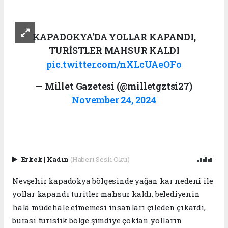
KAPADOKYA'DA YOLLAR KAPANDI,
TURİSTLER MAHSUR KALDI
pic.twitter.com/nXLcUAeOFo
— Millet Gazetesi (@milletgztsi27)
November 24, 2024
Erkek
|
Kadın
(Haberi Sesli Oku)
Nevşehir kapadokya bölgesinde yağan kar nedeni ile
yollar kapandı turitler mahsur kaldı, belediyenin
hala müdehale etmemesi insanları çileden çıkardı,
burası turistik bölge şimdiye çoktan yolların