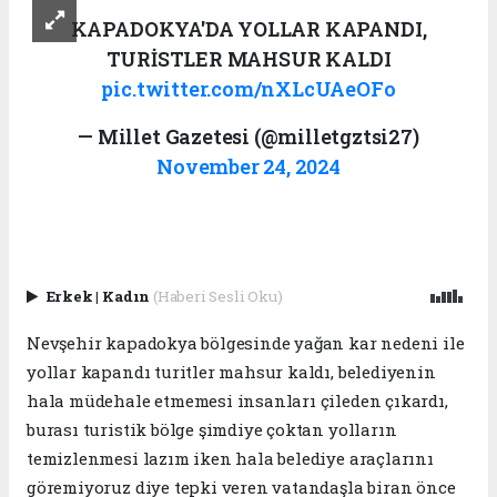
KAPADOKYA'DA YOLLAR KAPANDI,
TURİSTLER MAHSUR KALDI
pic.twitter.com/nXLcUAeOFo
— Millet Gazetesi (@milletgztsi27)
November 24, 2024
Erkek
|
Kadın
(Haberi Sesli Oku)
Nevşehir kapadokya bölgesinde yağan kar nedeni ile
yollar kapandı turitler mahsur kaldı, belediyenin
hala müdehale etmemesi insanları çileden çıkardı,
burası turistik bölge şimdiye çoktan yolların
temizlenmesi lazım iken hala belediye araçlarını
göremiyoruz diye tepki veren vatandaşla biran önce