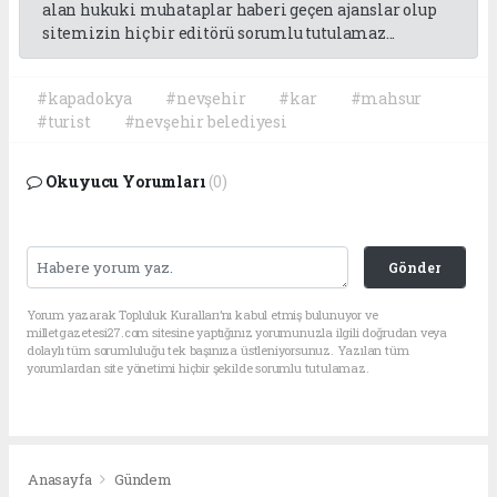
alan hukuki muhataplar haberi geçen ajanslar olup
sitemizin hiç bir editörü sorumlu tutulamaz...
#kapadokya
#nevşehir
#kar
#mahsur
#turist
#nevşehir belediyesi
Okuyucu Yorumları
(0)
Gönder
Yorum yazarak Topluluk Kuralları’nı kabul etmiş bulunuyor ve
milletgazetesi27.com sitesine yaptığınız yorumunuzla ilgili doğrudan veya
dolaylı tüm sorumluluğu tek başınıza üstleniyorsunuz. Yazılan tüm
yorumlardan site yönetimi hiçbir şekilde sorumlu tutulamaz.
Anasayfa
Gündem