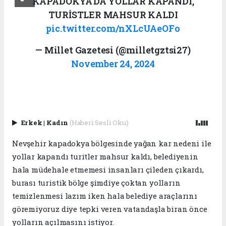
KAPADOKYA'DA YOLLAR KAPANDI,
TURİSTLER MAHSUR KALDI
pic.twitter.com/nXLcUAeOFo
— Millet Gazetesi (@milletgztsi27)
November 24, 2024
Erkek
|
Kadın
(Haberi Sesli Oku)
Nevşehir kapadokya bölgesinde yağan kar nedeni ile
yollar kapandı turitler mahsur kaldı, belediyenin
hala müdehale etmemesi insanları çileden çıkardı,
burası turistik bölge şimdiye çoktan yolların
temizlenmesi lazım iken hala belediye araçlarını
göremiyoruz diye tepki veren vatandaşla biran önce
yolların açılmasını istiyor.