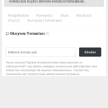
sitemizin hiç bir editörü sorumlu tutulamaz...
#kapadokya
#nevşehir
#kar
#mahsur
#turist
#nevşehir belediyesi
Okuyucu Yorumları
(0)
Gönder
Yorum yazarak Topluluk Kuralları’nı kabul etmiş bulunuyor ve
milletgazetesi27.com sitesine yaptığınız yorumunuzla ilgili doğrudan veya
dolaylı tüm sorumluluğu tek başınıza üstleniyorsunuz. Yazılan tüm
yorumlardan site yönetimi hiçbir şekilde sorumlu tutulamaz.