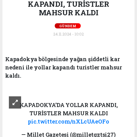
KAPANDI, TURİSTLER
MAHSUR KALDI
GÜNDEM
24.11.2024 - 10:02
Kapadokya bölgesinde yağan şiddetli kar
nedeni ile yollar kapandı turistler mahsur
kaldı.
KAPADOKYA'DA YOLLAR KAPANDI,
TURİSTLER MAHSUR KALDI
pic.twitter.com/nXLcUAeOFo
— Millet Gazetesi (@milletgztsi27)