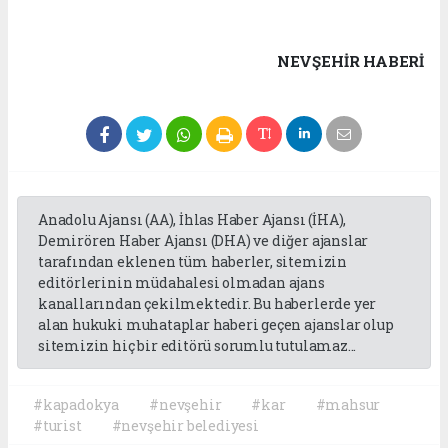
NEVŞEHIR HABERİ
Anadolu Ajansı (AA), İhlas Haber Ajansı (İHA),
Demirören Haber Ajansı (DHA) ve diğer ajanslar
tarafından eklenen tüm haberler, sitemizin
editörlerinin müdahalesi olmadan ajans
kanallarından çekilmektedir. Bu haberlerde yer
alan hukuki muhataplar haberi geçen ajanslar olup
sitemizin hiç bir editörü sorumlu tutulamaz...
#kapadokya
#nevşehir
#kar
#mahsur
#turist
#nevşehir belediyesi