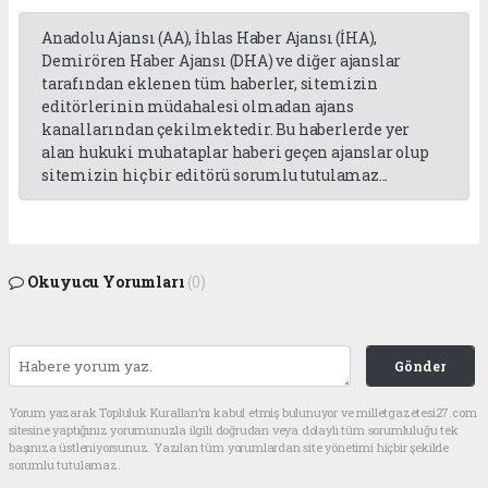
Anadolu Ajansı (AA), İhlas Haber Ajansı (İHA),
Demirören Haber Ajansı (DHA) ve diğer ajanslar
tarafından eklenen tüm haberler, sitemizin
editörlerinin müdahalesi olmadan ajans
kanallarından çekilmektedir. Bu haberlerde yer
alan hukuki muhataplar haberi geçen ajanslar olup
sitemizin hiç bir editörü sorumlu tutulamaz...
Okuyucu Yorumları
(0)
Gönder
Yorum yazarak Topluluk Kuralları’nı kabul etmiş bulunuyor ve milletgazetesi27.com
sitesine yaptığınız yorumunuzla ilgili doğrudan veya dolaylı tüm sorumluluğu tek
başınıza üstleniyorsunuz. Yazılan tüm yorumlardan site yönetimi hiçbir şekilde
sorumlu tutulamaz.