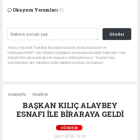
Okuyucu Yorumları
(0)
Gönder
Yorum yazarak Topluluk Kuralları’nı kabul etmiş bulunuyor ve
milletgazetesi27.com sitesine yaptığınız yorumunuzla ilgili doğrudan veya
dolaylı tüm sorumluluğu tek başınıza üstleniyorsunuz. Yazılan tüm
yorumlardan site yönetimi hiçbir şekilde sorumlu tutulamaz.
Anasayfa
Gündem
BAŞKAN KILIÇ ALAYBEY
ESNAFI İLE BİRARAYA GELDİ
GÜNDEM
16.07.2026 - 11:02