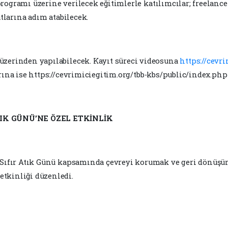
r programı üzerine verilecek eğitimlerle katılımcılar; freela
atlarına adım atabilecek.
üzerinden yapılabilecek. Kayıt süreci videosuna
https://cevri
rına ise https://cevrimiciegitim.org/tbb-kbs/public/index.php
IK GÜNÜ’NE ÖZEL ETKİNLİK
ı Sıfır Atık Günü kapsamında çevreyi korumak ve geri dönüş
tkinliği düzenledi.