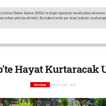
emirören Haber Ajansı (DHA) ve diğer ajanslar tarafından eklene
rından çekilmektedir. Bu haberlerde yer alan hukuki muhatapla
p'te Hayat Kurtaracak
08.07.2026 - 11:19
Gündem