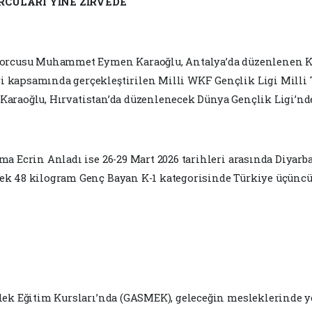
RCULARI YİNE ZİRVEDE
porcusu Muhammet Eymen Karaoğlu, Antalya’da düzenlenen Kü
 kapsamında gerçekleştirilen Milli WKF Gençlik Ligi Milli 
. Karaoğlu, Hırvatistan’da düzenlenecek Dünya Gençlik Ligi’nde
a Ecrin Anladı ise 26-29 Mart 2026 tarihleri arasında Diyarb
k 48 kilogram Genç Bayan K-1 kategorisinde Türkiye üçüncül
lek Eğitim Kursları’nda (GASMEK), geleceğin mesleklerinde y