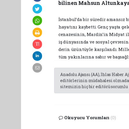
bilinen Mahsun Altunkaya,
İstanbul’da bir süredir amansız
hayatını kaybetti. Genç yaşta ge
cenazesinin, Mardin’in Midyat i
iş dünyasında ve sosyal çevresind
derin üzüntüyle karşılandı. Mil
tüm yakınlarına sabır ve başsağlı
Anadolu Ajansı (AA), İhlas Haber A
editörlerinin müdahalesi olmadan
sitemizin hiç bir editörü sorumlu 
Okuyucu Yorumları
(0)