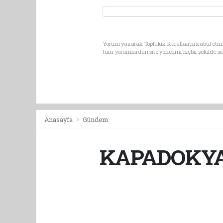
Yorum yazarak Topluluk Kuralları’nı kabul etmi
tüm yorumlardan site yönetimi hiçbir şekilde 
Anasayfa
Gündem
KAPADOKYA