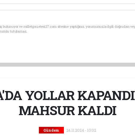
ş bulunuyor ve milletgazetesi27.com sitesine yaptığınız yorumunuzla ilgili doğrudan ve
sorumlu tutulamaz.
'DA YOLLAR KAPANDI,
MAHSUR KALDI
24.11.2024 - 10:02
Gündem