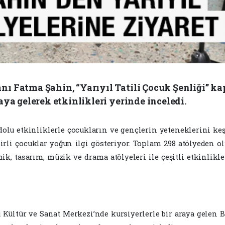
nı Fatma Şahin, “Yarıyıl Tatili Çocuk Şenliği” 
aya gelerek etkinlikleri yerinde inceledi.
e dolu etkinliklerle çocukların ve gençlerin yeteneklerini keş
rli çocuklar yoğun ilgi gösteriyor. Toplam 298 atölyeden ol
ik, tasarım, müzik ve drama atölyeleri ile çeşitli etkinlik
Kültür ve Sanat Merkezi’nde kursiyerlerle bir araya gelen