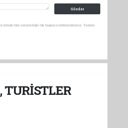
Gönder
ya dolaylı tüm sorumluluğu tek başınıza üstleniyorsunuz. Yazılan
 TURİSTLER