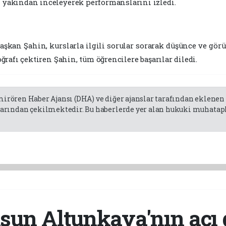
ı yakından inceleyerek performanslarını izledi.
aşkan Şahin, kurslarla ilgili sorular sorarak düşünce ve gör
oğrafı çektiren Şahin, tüm öğrencilere başarılar diledi.
emirören Haber Ajansı (DHA) ve diğer ajanslar tarafından eklene
rından çekilmektedir. Bu haberlerde yer alan hukuki muhatapla
un Altunkaya'nın acı