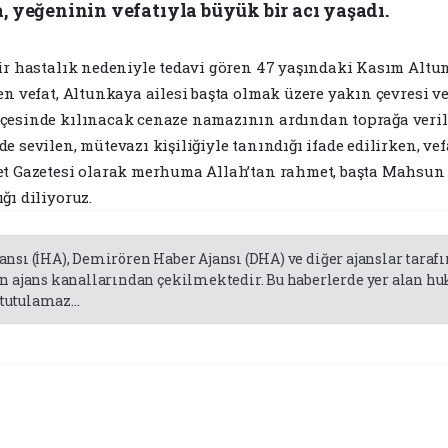
 yeğeninin vefatıyla büyük bir acı yaşadı.
 bir hastalık nedeniyle tedavi gören 47 yaşındaki Kasım Al
len vefat, Altunkaya ailesi başta olmak üzere yakın çevresi 
lçesinde kılınacak cenaze namazının ardından toprağa veri
e sevilen, mütevazı kişiliğiyle tanındığı ifade edilirken, ve
let Gazetesi olarak merhuma Allah’tan rahmet, başta Mahsun
ğı diliyoruz.
jansı (İHA), Demirören Haber Ajansı (DHA) ve diğer ajanslar tara
 ajans kanallarından çekilmektedir. Bu haberlerde yer alan huk
tutulamaz...