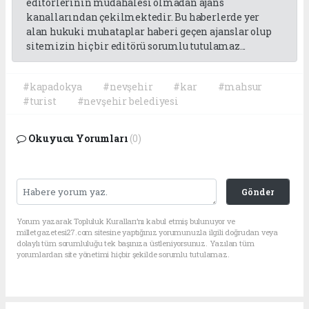
editörlerinin müdahalesi olmadan ajans
kanallarından çekilmektedir. Bu haberlerde yer
alan hukuki muhataplar haberi geçen ajanslar olup
sitemizin hiç bir editörü sorumlu tutulamaz...
#kapadokya
#nevşehir
#kar
#mahsur
#turist
#nevşehir belediyesi
Okuyucu Yorumları
(0)
Gönder
Yorum yazarak Topluluk Kuralları’nı kabul etmiş bulunuyor ve
milletgazetesi27.com sitesine yaptığınız yorumunuzla ilgili doğrudan veya
dolaylı tüm sorumluluğu tek başınıza üstleniyorsunuz. Yazılan tüm
yorumlardan site yönetimi hiçbir şekilde sorumlu tutulamaz.