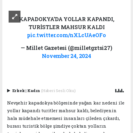
KAPADOKYA'DA YOLLAR KAPANDI,
TURİSTLER MAHSUR KALDI
pic.twitter.com/nXLcUAeOFo
— Millet Gazetesi (@milletgztsi27)
November 24, 2024
Erkek
|
Kadın
(Haberi Sesli Oku)
Nevşehir kapadokya bölgesinde yağan kar nedeni ile
yollar kapandı turitler mahsur kaldı, belediyenin
hala müdehale etmemesi insanları çileden çıkardı,
burası turistik bölge şimdiye çoktan yolların