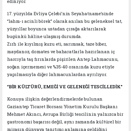
ediniyor.
17. yüzyılda Evliya Çelebi’nin Seyahatname’sinde
“lahm-ı acinli börek” olarak anılan bu geleneksel tat,
yüzyıllar boyunca ustadan çırağa aktarılarak
bugünkü hâline ulaşmış durumda.
Zırh ile kıyılmış kuzu eti, sarımsak, taze biber,
maydanoz, domates ve baharatlarla hazırlanan iç
harcıyla taş fırınlarda pişirilen Antep Lahmacunu,
soğan içermemesi ve %35-40 oranında kuzu etiyle
yapılmasıyla diğer lahmacunlardan ayrılıyor.
“BİR KÜLTÜRÜ, EMEĞİ VE GELENEĞİ TESCİLLEDİK”
Konuya ilişkin değerlendirmelerde bulunan
Gaziantep Ticaret Borsası Yönetim Kurulu Başkanı
Mehmet Akıncı, Avrupa Birliği tescilinin yalnızca bir
gastronomi başarısı değil, aynı zamanda kültürel bir
mirasın dünyaya tanıtımı anlamına geldiğini