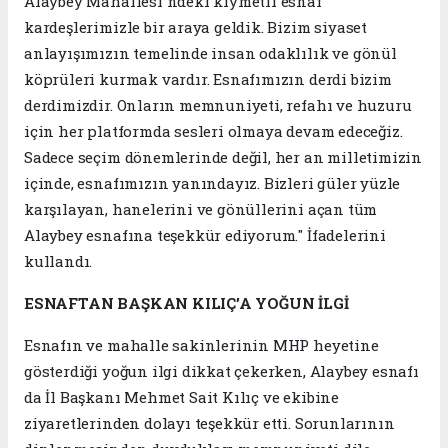
Alaybey Mahallesi'ndeki kıymetli esnaf
kardeşlerimizle bir araya geldik. Bizim siyaset
anlayışımızın temelinde insan odaklılık ve gönül
köprüleri kurmak vardır. Esnafımızın derdi bizim
derdimizdir. Onların memnuniyeti, refahı ve huzuru
için her platformda sesleri olmaya devam edeceğiz.
Sadece seçim dönemlerinde değil, her an milletimizin
içinde, esnafımızın yanındayız. Bizleri güler yüzle
karşılayan, hanelerini ve gönüllerini açan tüm
Alaybey esnafına teşekkür ediyorum." İfadelerini
kullandı.
ESNAFTAN BAŞKAN KILIÇ’A YOĞUN İLGİ
Esnafın ve mahalle sakinlerinin MHP heyetine
gösterdiği yoğun ilgi dikkat çekerken, Alaybey esnafı
da İl Başkanı Mehmet Sait Kılıç ve ekibine
ziyaretlerinden dolayı teşekkür etti. Sorunlarının