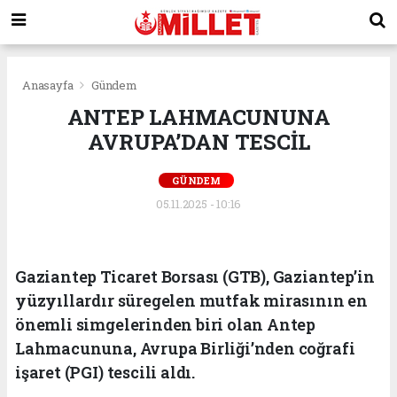
Anasayfa
Gündem
ANTEP LAHMACUNUNA
AVRUPA’DAN TESCİL
GÜNDEM
05.11.2025 - 10:16
Gaziantep Ticaret Borsası (GTB), Gaziantep’in
yüzyıllardır süregelen mutfak mirasının en
önemli simgelerinden biri olan Antep
Lahmacununa, Avrupa Birliği’nden coğrafi
işaret (PGI) tescili aldı.