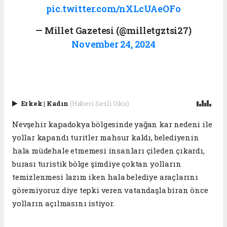
pic.twitter.com/nXLcUAeOFo
— Millet Gazetesi (@milletgztsi27)
November 24, 2024
Erkek
|
Kadın
(Haberi Sesli Oku)
Nevşehir kapadokya bölgesinde yağan kar nedeni ile
yollar kapandı turitler mahsur kaldı, belediyenin
hala müdehale etmemesi insanları çileden çıkardı,
burası turistik bölge şimdiye çoktan yolların
temizlenmesi lazım iken hala belediye araçlarını
göremiyoruz diye tepki veren vatandaşla biran önce
yolların açılmasını istiyor.