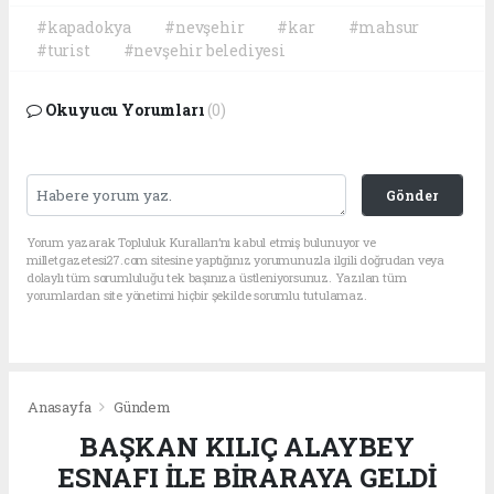
#kapadokya
#nevşehir
#kar
#mahsur
#turist
#nevşehir belediyesi
Okuyucu Yorumları
(0)
Gönder
Yorum yazarak Topluluk Kuralları’nı kabul etmiş bulunuyor ve
milletgazetesi27.com sitesine yaptığınız yorumunuzla ilgili doğrudan veya
dolaylı tüm sorumluluğu tek başınıza üstleniyorsunuz. Yazılan tüm
yorumlardan site yönetimi hiçbir şekilde sorumlu tutulamaz.
Anasayfa
Gündem
BAŞKAN KILIÇ ALAYBEY
ESNAFI İLE BİRARAYA GELDİ