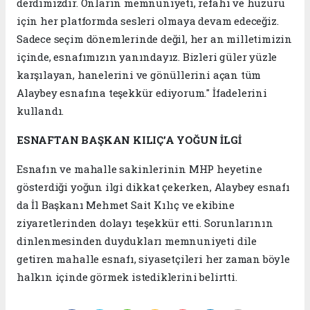
derdimizdir. Onların memnuniyeti, refahı ve huzuru
için her platformda sesleri olmaya devam edeceğiz.
Sadece seçim dönemlerinde değil, her an milletimizin
içinde, esnafımızın yanındayız. Bizleri güler yüzle
karşılayan, hanelerini ve gönüllerini açan tüm
Alaybey esnafına teşekkür ediyorum." İfadelerini
kullandı.
ESNAFTAN BAŞKAN KILIÇ’A YOĞUN İLGİ
Esnafın ve mahalle sakinlerinin MHP heyetine
gösterdiği yoğun ilgi dikkat çekerken, Alaybey esnafı
da İl Başkanı Mehmet Sait Kılıç ve ekibine
ziyaretlerinden dolayı teşekkür etti. Sorunlarının
dinlenmesinden duydukları memnuniyeti dile
getiren mahalle esnafı, siyasetçileri her zaman böyle
halkın içinde görmek istediklerini belirtti.