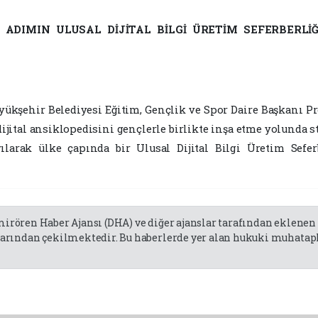
K ADIMIN ULUSAL DİJİTAL BİLGİ ÜRETİM SEFERBERL
ükşehir Belediyesi Eğitim, Gençlik ve Spor Daire Başkanı Pro
ijital ansiklopedisini gençlerle birlikte inşa etme yolunda str
yılarak ülke çapında bir Ulusal Dijital Bilgi Üretim Sef
emirören Haber Ajansı (DHA) ve diğer ajanslar tarafından eklene
rından çekilmektedir. Bu haberlerde yer alan hukuki muhatapla