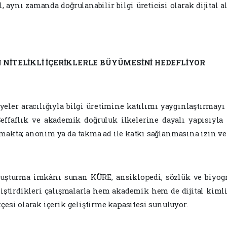
il, aynı zamanda doğrulanabilir bilgi üreticisi olarak dijital
N NİTELİKLİ İÇERİKLERLE BÜYÜMESİNİ HEDEFLİYOR
eler aracılığıyla bilgi üretimine katılımı yaygınlaştırmayı 
 Şeffaflık ve akademik doğruluk ilkelerine dayalı yapısıyl
makta; anonim ya da takma ad ile katkı sağlanmasına izin ve
oluşturma imkânı sunan KÜRE, ansiklopedi, sözlük ve biyogra
eliştirdikleri çalışmalarla hem akademik hem de dijital kimlik
çesi olarak içerik geliştirme kapasitesi sunuluyor.