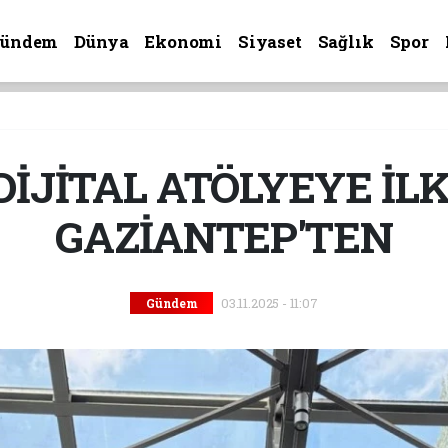
Gündem
Dünya
Ekonomi
Siyaset
Sağlık
Spor
DİJİTAL ATÖLYEYE İL
GAZİANTEP'TEN
03.11.2025 - 11:07
Gündem