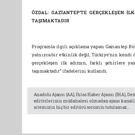
ÖZDAL: GAZİANTEP’TE GERÇEKLEŞEN İL
TAŞIMAKTADIR
Programla ilgili açıklama yapan Gaziantep Büy
yalnızca bir etkinlik değil; Türkiye’nin kendi d
gerçekleşen ilk adımın, farklı şehirlere ya
taşımaktadır” ifadelerini kullandı.
Anadolu Ajansı (AA), İhlas Haber Ajansı (İHA), D
editörlerinin müdahalesi olmadan ajans kanalla
sitemizin hiç bir editörü sorumlu tutulamaz...