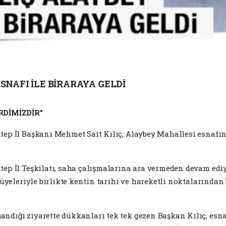
SNAFI İLE BİRARAYA GELDİ
RDİMİZDİR”
tep İl Başkanı Mehmet Sait Kılıç, Alaybey Mahallesi esnafını
tep İl Teşkilatı, saha çalışmalarına ara vermeden devam ediy
at üyeleriyle birlikte kentin tarihi ve hareketli noktalarında
ndığı ziyarette dükkanları tek tek gezen Başkan Kılıç, esnafa