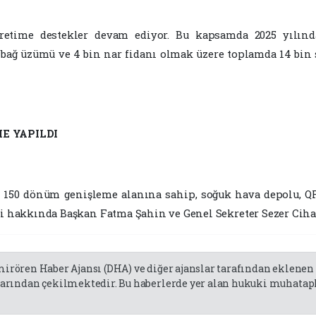
retime destekler devam ediyor. Bu kapsamda 2025 yılın
n bağ üzümü ve 4 bin nar fidanı olmak üzere toplamda 14 bin s
E YAPILDI
 150 dönüm genişleme alanına sahip, soğuk hava depolu, QR 
li hakkında Başkan Fatma Şahin ve Genel Sekreter Sezer Cihan
emirören Haber Ajansı (DHA) ve diğer ajanslar tarafından eklene
rından çekilmektedir. Bu haberlerde yer alan hukuki muhatapla